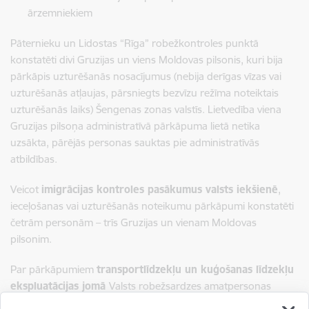
ārzemniekiem
Pāternieku un Lidostas “Rīga” robežkontroles punktā
konstatēti divi Gruzijas un viens Moldovas pilsonis, kuri bija
pārkāpis uzturēšanās nosacījumus (nebija derīgas vīzas vai
uzturēšanās atļaujas, pārsniegts bezvīzu režīma noteiktais
uzturēšanās laiks) Šengenas zonas valstīs. Lietvedība viena
Gruzijas pilsoņa administratīvā pārkāpuma lietā netika
uzsākta, pārējās personas sauktas pie administratīvās
atbildības.
Veicot
imigrācijas kontroles pasākumus valsts iekšienē
,
ieceļošanas vai uzturēšanās noteikumu pārkāpumi konstatēti
četrām personām – trīs Gruzijas un vienam Moldovas
pilsonim.
Par pārkāpumiem
transportlīdzekļu un kuģošanas līdzekļu
ekspluatācijas jomā
Valsts robežsardzes amatpersonas
saukušas pie administratīvās atbildības vai liegušas šķērsot