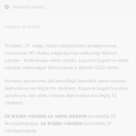
Atskaņot tekstu
Publicēts: 28.05.2026.
Trešdien, 27. maijā, Valsts robežsardzes amatpersonas
novērsušas 90 cilvēku mēģinājumus nelikumīgi šķērsot
Latvijas – Baltkrievijas valsts robežu, kopumā šogad no valsts
robežas nelikumīgas šķērsošanas ir atturēti 4222 cilvēki.
Humānu apsvērumu dēļ aizvadītajā diennaktī valsts robežas
šķērsošana nav liegta trīs cilvēkiem. Kopumā šogad humānu
apsvērumu dēļ valsts robežas šķērsošana nav liegta 12
cilvēkiem.
Uz ārējām robežām un valsts iekšienē
konstatēja 35
likumpārkāpējus.
Uz ārējām robežām
konstatēts 21
robežpārkāpējs.