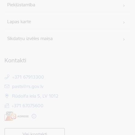
Piekļūstamība
Lapas karte
Sīkdatņu izvēles maiņa
Kontakti
+371 67913300
E-pasts:
pasts@rs.gov.lv
Rūdolfa iela 5, LV 1012
+371 67075600
Visi kontakti