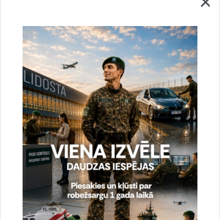
robežu 10 personām – trīs Baltkrievijas, vienam
Azerbaidžānas, vienam Irānas, vienam Mongolijas, vienam
Portugāles, vienam Rumānijas, vienam Serbijas un vienam
Uzbekistānas pilsonim.
Sagatavoja:
Jolanta Babiško
Valsts robežsardzes Galvenās pārvaldes Stratēģiskās attīstības
un sabiedrisko attiecību nodaļas vecākā speciāliste
tālr.
67075617
, mob.
20364206
e-pasts:
jolanta.babisko@rs.gov.lv
Saistītas tēmas