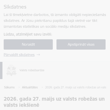
Pāriet uz lapas saturu
Sīkdatnes
Spied
lai meklētu
Enter
Lai šī tīmekļvietne darbotos, tā izmanto obligāti nepieciešamās
sīkdatnes. Ar Jūsu piekrišanu papildus šajā vietnē var tikt
izmantotas statistikas un sociālo mediju sīkdatnes.
Lūdzu, atzīmējiet savu izvēli:
Noraidīt
Apstiprināt visas
Pārvaldīt sīkdatnes
Sākums
Aktualitātes
2026. gada 27. maijs uz valsts robežas un valsts
2026. gada 27. maijs uz valsts robežas un
valsts iekšienē