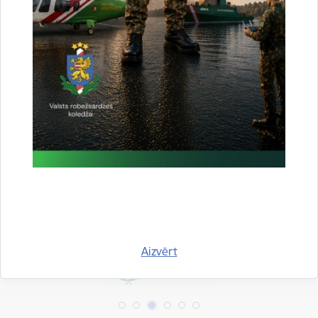
Aktualitātes:
Statistika
Drukāt lapu
Dalīties
Aizvērt