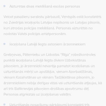
Aizturētas divas meklēšanā esošas personas
Veicot pasažieru sarakstu pārbaudi, Ventspils ostā konstatēts
no Zviedrijas ieceļojošs Latvijas nepilsonis un Latvijas pilsonis,
kuri atrodas policijas meklēšanā. Personas aizturētas no
nodotas Valsts policijas amatpersonām.
Ieceļošana Latvijā liegta astoņiem ārzemniekiem
Grebņevas, Pāternieku un Lidostas “Rīga” robežkontroles
punktā ieceļošana Latvijā liegta diviem Uzbekistānas
pilsoņiem, jo ārzemnieki nevarēja pamatot ieceļošanas un
uzturēšanās mērķi un apstākļus, vienam Azerbaidžānas,
vienam Kazahstānas un vienam Tadžikistānas pilsonim, jo
ārzemniekiem nebija derīgas vīzas vai uzturēšanās atļaujas, kā
arī trīs Baltkrievijas pilsoņiem drošības apsvērumu dēļ.
Personas atgrieztas uz izceļošanas valstīm.
Uzturēšanās nosacījumu pārkāpumi konstatēti trīs