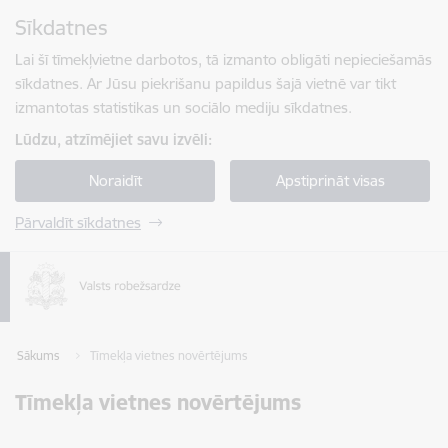
Pāriet uz lapas saturu
Sīkdatnes
Spied
lai meklētu
Enter
Lai šī tīmekļvietne darbotos, tā izmanto obligāti nepieciešamās
sīkdatnes. Ar Jūsu piekrišanu papildus šajā vietnē var tikt
izmantotas statistikas un sociālo mediju sīkdatnes.
Lūdzu, atzīmējiet savu izvēli:
Noraidīt
Apstiprināt visas
Pārvaldīt sīkdatnes
Sākums
Tīmekļa vietnes novērtējums
Tīmekļa vietnes novērtējums