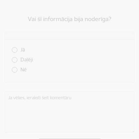
Vai šī informācija bija noderīga?
Vai šī informācija bija noderīga?
Jā
Daļēji
Nē
Ja vēlies, ieraksti šeit komentāru