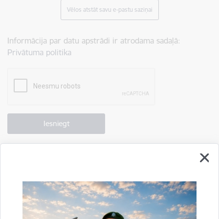
Vēlos atstāt savu e-pastu saziņai
Informācija par datu apstrādi ir atrodama sadaļā:
Privātuma politika
Drukāt lapu