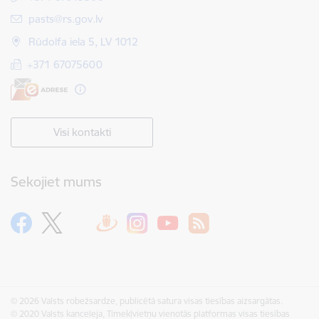
E-pasts:
pasts@rs.gov.lv
Rūdolfa iela 5, LV 1012
+371 67075600
Visi kontakti
Sekojiet mums
© 2026 Valsts robežsardze, publicētā satura visas tiesības aizsargātas.
© 2020 Valsts kanceleja, Tīmekļvietņu vienotās platformas visas tiesības