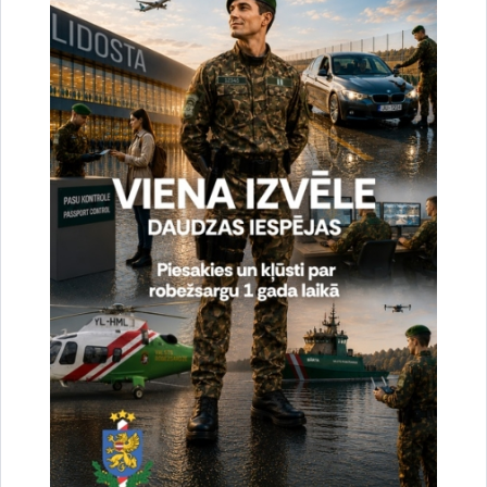
Vai šī informācija bija noderīga?
Sniegt atsauksmi
Esi pirmais, kas uzzina!