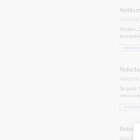
Notikum
20.03.2018.
Otrdien, 
likumpārk
Statistika
Robežsa
20.03.2018.
Šā gada 1
veicot im
Konstatē
Robežsa
20.03.2018.