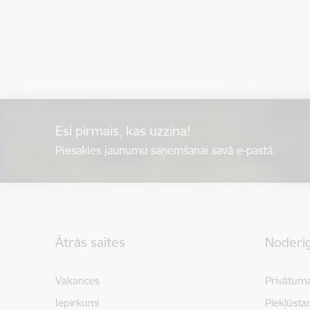
Esi pirmais, kas uzzina!
Piesakies jaunumu saņemšanai savā e-pastā.
Kājene
Ātrās saites
Noderīg
Vakances
Privātuma
Iepirkumi
Piekļūsta