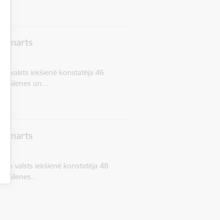
6. marts
n valsts iekšienē konstatēja 46
tā: Silenes un…
5. marts
un valsts iekšienē konstatēja 48
tā: Silenes…