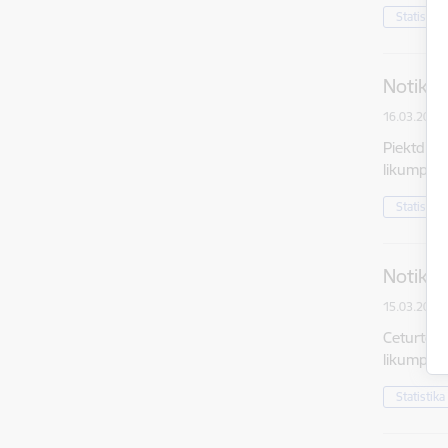
Statistika
Notikum
16.03.2018.
Piektdien
likumpārk
Statistika
Notikum
15.03.2018.
Ceturtdie
likumpārk
Statistika