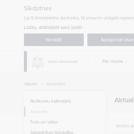
Pāriet uz lapas saturu
Sīkdatnes
Lai šī tīmekļvietne darbotos, tā izmanto obligāti nepiec
Lūdzu, atzīmējiet savu izvēli:
Noraidīt
Apstiprināt visas
Par mums
Sākums
Aktualitātes
Aktual
Notikumu kalendārs
Jaunumi
Foto un video
Meklēt akt
Sabiedrības līdzdalība