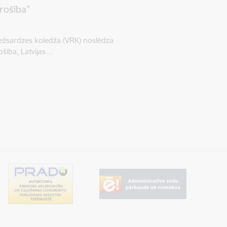
rošība”
ežsardzes koledža (VRK) noslēdza
ošība, Latvijas…