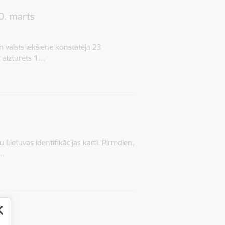
20. marts
valsts iekšienē konstatēja 23
ā aizturēts 1…
m
 Lietuvas identifikācijas karti. Pirmdien,
u…