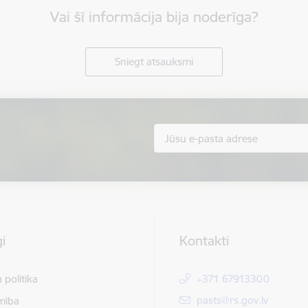
Vai šī informācija bija noderīga?
Sniegt atsauksmi
i
Kontakti
 politika
+371 67913300
E-pasts:
pasts@rs.gov.lv
mība