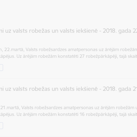
i uz valsts robežas un valsts iekšienē - 2018. gada 2
n, 22.martā, Valsts robežsardzes amatpersonas uz ārējām robežām 
āpējus. Uz ārējām robežām konstatēti 27 robežpārkāpēji, tajā skai
i uz valsts robežas un valsts iekšienē - 2018. gada 2
 21.martā, Valsts robežsardzes amatpersonas uz ārējām robežām un
āpējus. Uz ārējām robežām konstatēti 16 robežpārkāpēji, tajā ska