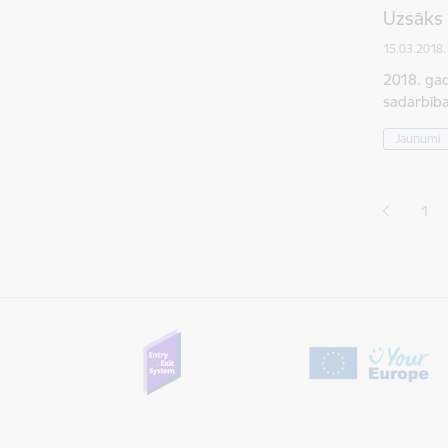
Uzsāks 
15.03.2018.
2018. gad
sadarbība
Jaunumi
Lapoš
1