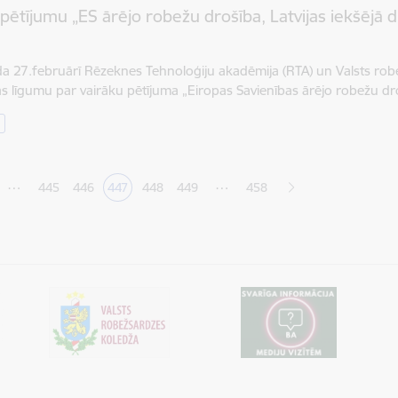
pētījumu „ES ārējo robežu drošība, Latvijas iekšējā d
a 27.februārī Rēzeknes Tehnoloģiju akadēmija (RTA) un Valsts rob
s līgumu par vairāku pētījuma „Eiropas Savienības ārējo robežu dr
ana
…
…
445
446
447
448
449
458
Lapa
Lapa
Pašreizējā lapa
Lapa
Lapa