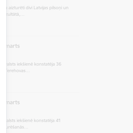
 aizturēti divi Latvijas pilsoņi un
 rezultātā,…
8. marts
 valsts iekšienē konstatēja 36
itā: Terehovas…
7. marts
 valsts iekšienē konstatēja 41
ā uzturēšanās…