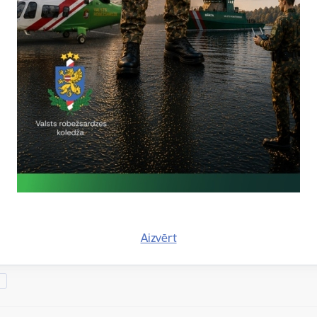
i uz valsts robežas un valsts iekšienē - 2018. gada 1
, 16.martā, Valsts robežsardzes amatpersonas uz ārējām robežām u
āpējus. Uz ārējām robežām konstatēti 14 robežpārkāpēji, tajā skai
i uz valsts robežas un valsts iekšienē - 2018. gada 1
Aizvērt
n, 15.martā, Valsts robežsardzes amatpersonas uz ārējām robežām 
āpējus. Uz ārējām robežām konstatēti 18 robežpārkāpēji, tajā skai