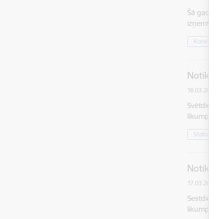
Šā gada 1
izņemts 1
Konstatē
Notikum
18.03.2018.
Svētdien,
likumpārk
Statistika
Notikum
17.03.2018.
Sestdien,
likumpārk