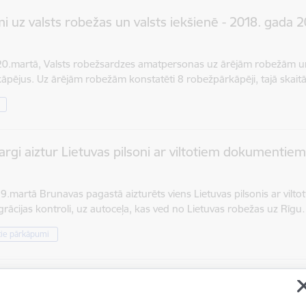
i uz valsts robežas un valsts iekšienē - 2018. gada 
20.martā, Valsts robežsardzes amatpersonas uz ārējām robežām un 
āpējus. Uz ārējām robežām konstatēti 8 robežpārkāpēji, tajā skait
rgi aiztur Lietuvas pilsoni ar viltotiem dokumentie
9.martā Brunavas pagastā aizturēts viens Lietuvas pilsonis ar viltotu
igrācijas kontroli, uz autoceļa, kas ved no Lietuvas robežas uz Rīg
tie pārkāpumi
rgi izņem 140 tūkstoši kontrabandas cigarešu