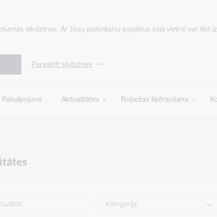
iešamās sīkdatnes. Ar Jūsu piekrišanu papildus šajā vietnē var tikt i
Pārvaldīt sīkdatnes
Pakalpojumi
Aktualitātes
Robežas šķērsošana
Ko
itātes
ualitāti
Kategorija