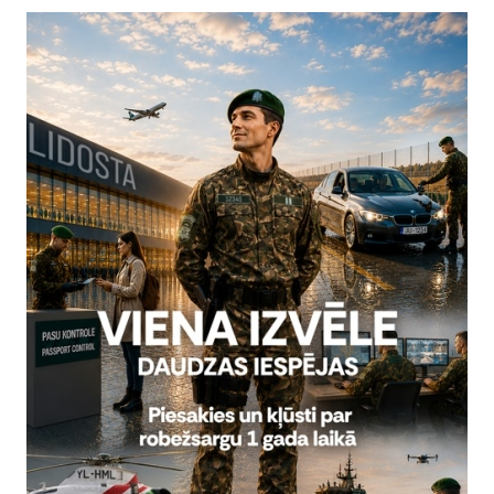
9.martā Daugavpilī par tabakas izstrādājumu nelikumīgu pārvietošanu
40 tūkstoši kontrabandas cigarešu. Pirmdien, operatīvo pasākumu
tie pārkāpumi
i uz valsts robežas un valsts iekšienē - 2018. gada 1
 18.martā, Valsts robežsardzes amatpersonas uz ārējām robežām un
āpējus. Uz ārējām robežām konstatēti 16 robežpārkāpēji, tajā ska
i uz valsts robežas un valsts iekšienē - 2018. gada 1
 17.martā, Valsts robežsardzes amatpersonas uz ārējām robežām un
āpēju. Uz ārējām robežām konstatēti 7 robežpārkāpēji, tajā skait