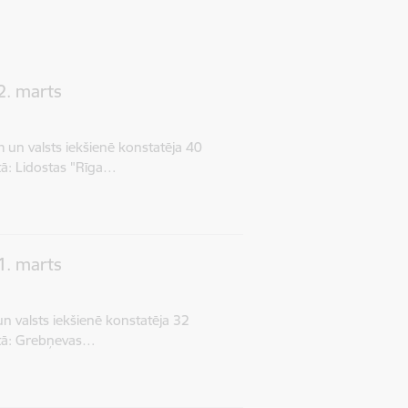
2. marts
un valsts iekšienē konstatēja 40
tā: Lidostas "Rīga…
1. marts
 valsts iekšienē konstatēja 32
itā: Grebņevas…