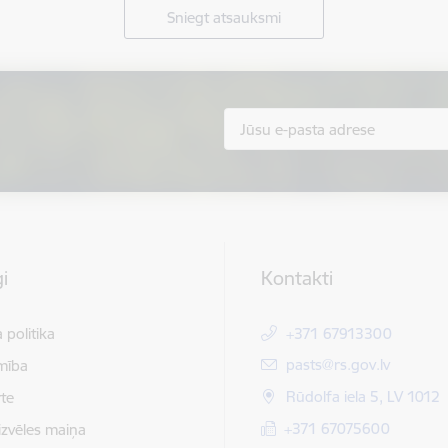
Sniegt atsauksmi
i
Kontakti
 politika
+371 67913300
E-pasts:
pasts@rs.gov.lv
mība
Rūdolfa iela 5, LV 1012
te
+371 67075600
izvēles maiņa