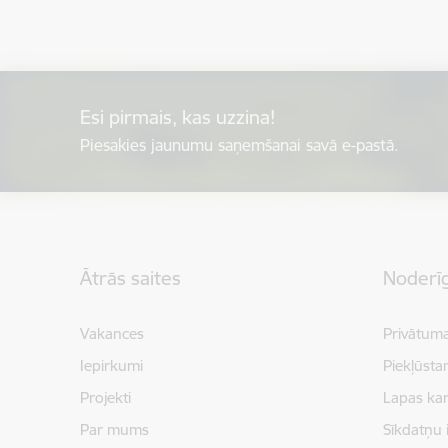
Esi pirmais, kas uzzina!
Piesakies jaunumu saņemšanai savā e-pastā.
Kājene
Ātrās saites
Noderīg
Vakances
Privātuma
Iepirkumi
Piekļūsta
Projekti
Lapas kar
Par mums
Sīkdatņu 