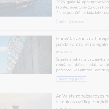
2026. gada 14. aprīlī notika Val
Frontex aģentūras (Eiropas Rob
4.operacionālā perioda ietvaros.
Informācija presei
Izbūvētais žogs uz Latvija
palīdz kontrolēt nelegāl
04.07.2024.
Šī gada 3. jūlija rītā Latvijas–Bal
robežapsardzības nodaļas atbildī
personas, kas atradās Baltkriev
Informācija presei
Ar Valsts robežsardzes h
slimnīcas uz Rīgu nogādā