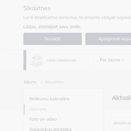
Pāriet uz lapas saturu
Sīkdatnes
Lai šī tīmekļvietne darbotos, tā izmanto obligāti nepiec
Lūdzu, atzīmējiet savu izvēli:
Noraidīt
Apstiprināt visas
Par mums
Sākums
Aktualitātes
Aktual
Notikumu kalendārs
Jaunumi
Foto un video
Meklēt akt
Sabiedrības līdzdalība