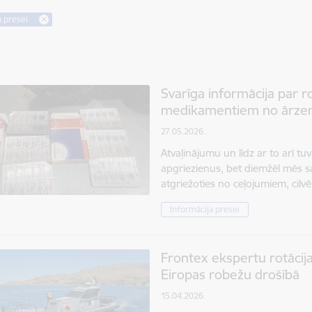
a presei
Svarīga informācija par 
medikamentiem no ārz
27.05.2026.
Atvaļinājumu un līdz ar to arī t
apgriezienus, bet diemžēl mēs 
atgriežoties no ceļojumiem, cilv
Informācija presei
Frontex ekspertu rotācija
Eiropas robežu drošībā
15.04.2026.