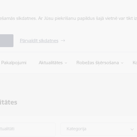
iešamās sīkdatnes. Ar Jūsu piekrišanu papildus šajā vietnē var tikt i
Pārvaldīt sīkdatnes
Pakalpojumi
Aktualitātes
Robežas šķērsošana
Ko
itātes
ualitāti
Kategorija