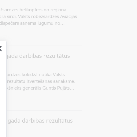
bežsardzes helikopters no reģiona
a sirdi. Valsts robežsardzes Aviācijas
es dispečers saņēma lūgumu no…
. gada darbības rezultātus
obežsardzes koledžā notika Valsts
as rezultātu izvērtēšanas sanāksme.
riekšnieks ģenerālis Guntis Pujāts…
3. gada darbības rezultātus