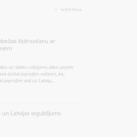
Notīrīt filtrus
robežas šķērsošanu ar
emēm
uvāku un tālāku ceļojumu laiks uzņem
savā darbā joprojām redzam, ka,
ēki joprojām ved uz Latviju,…
 un Latvijas ieguldījums