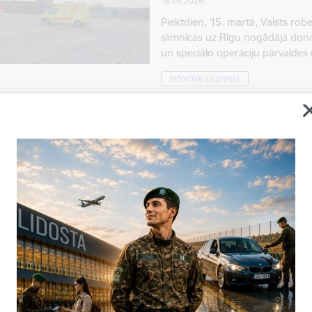
18.03.2024.
Piektdien, 15. martā, Valsts ro
slimnīcas uz Rīgu nogādāja donor
un speciālo operāciju pārvald
Informācija presei
Robežsardze izvērtē 2023
10.02.2024.
Piektdien, 9. februārī, Valsts r
robežsardzes 2023. gada darbīb
Sanāksmē Valsts robežsardzes p
Informācija presei
Robežsardze izvērtēs 202
08.02.2024.