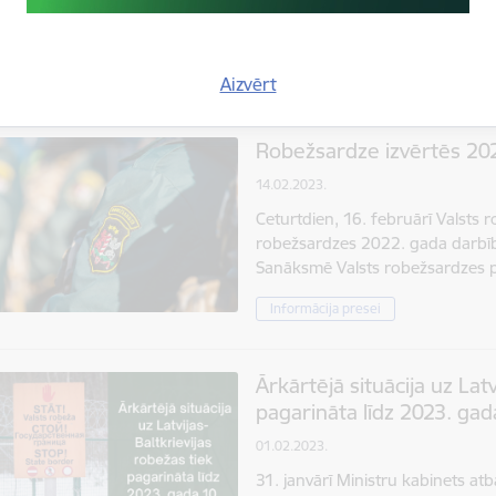
pirmais būtiskais solis ceļā uz E
sistēmu drošības, robežu un mi
Informācija presei
Aizvērt
Robežsardze izvērtēs 202
14.02.2023.
Ceturtdien, 16. februārī Valsts 
robežsardzes 2022. gada darbīb
Sanāksmē Valsts robežsardzes p
Informācija presei
Ārkārtējā situācija uz Latv
pagarināta līdz 2023. ga
01.02.2023.
31. janvārī Ministru kabinets atb