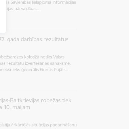
iropas Savienības lielapjoma informācijas
grācijas pārvaldības…
2. gada darbības rezultātus
robežsardzes koledžā notiks Valsts
as rezultātu izvērtēšanas sanāksme.
riekšnieks ģenerālis Guntis Pujāts…
ijas-Baltkrievijas robežas tiek
da 10. maijam
alstīja ārkārtējās situācijas pagarināšanu