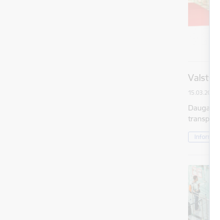
Valsts 
15.03.2023.
Daugavpil
transportl
Informāci