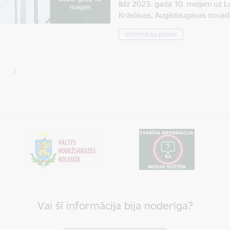
līdz 2023. gada 10. maijam uz La
Krāslavas, Augšdaugavas nova
Informācija presei
ana
jā lapa
pa
Vai šī informācija bija noderīga?