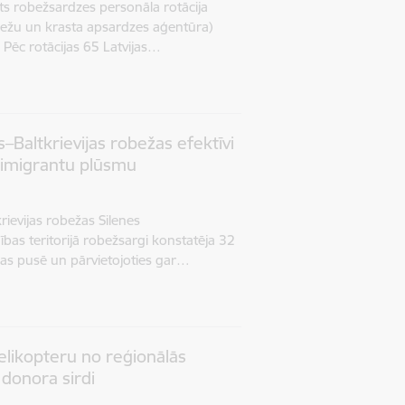
sts robežsardzes personāla rotācija
ežu un krasta apsardzes aģentūra)
 Pēc rotācijas 65 Latvijas…
s–Baltkrievijas robežas efektīvi
o imigrantu plūsmu
tkrievijas robežas Silenes
bas teritorijā robežsargi konstatēja 32
ijas pusē un pārvietojoties gar…
elikopteru no reģionālās
 donora sirdi