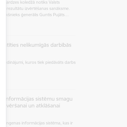
obežsardzes koledžā notiks Valsts
as rezultātu izvērtēšanas sanāksme.
riekšnieks ģenerālis Guntis Pujāts…
aistīties nelikumīgās darbībās
 sludinājumi, kuros tiek piedāvāts darbs
as informācijas sistēmu smagu
novēršanai un atklāšanai
 Šengenas informācijas sistēma, kas ir