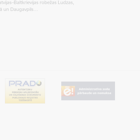
tvijas–Baltkrievijas robežas Ludzas,
dā un Daugavpils…