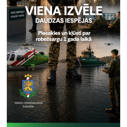
Piektdien, 9. februārī, Valsts r
robežsardzes 2023. gada darbīb
Sanāksmē Valsts robežsardzes p
Informācija presei
robežsardze aicina iedzīvotājus būt vērīgiem un neies
ī vairākās daudzdzīvokļu dzīvojamo māju kāpņu telpās parādījušies
īdzekļu vadītājiem. Vienlaikus tas ir aicinājums iesaistīties…
ja presei
Būtiski pilnveido Šengen
noziegumu un terorisma 
08.03.2023.
7. martā, darbu uzsāka uzlabotā