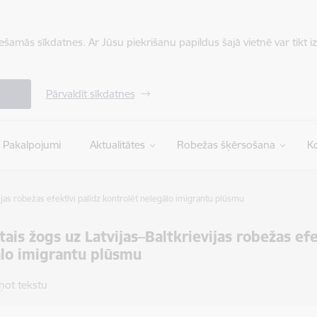
iešamās sīkdatnes. Ar Jūsu piekrišanu papildus šajā vietnē var tikt i
Pārvaldīt sīkdatnes
Pakalpojumi
Aktualitātes
Robežas šķērsošana
Ko
ijas robežas efektīvi palīdz kontrolēt nelegālo imigrantu plūsmu
tais žogs uz Latvijas–Baltkrievijas robežas efe
lo imigrantu plūsmu
ņot tekstu