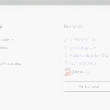
i
Kontakti
 politika
+371 67913300
E-pasts:
pasts@rs.gov.lv
mība
Rūdolfa iela 5, LV 1012
te
+371 67075600
izvēles maiņa
Visi kontakti