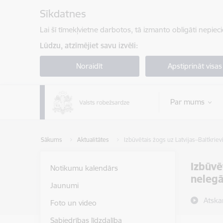
Pāriet uz lapas saturu
Sīkdatnes
Lai šī tīmekļvietne darbotos, tā izmanto obligāti nepiec
Lūdzu, atzīmējiet savu izvēli:
Noraidīt
Apstiprināt visas
Par mums
Sākums
Aktualitātes
Izbūvētais žogs uz Latvijas–Baltkriev
Izbūvē
Notikumu kalendārs
nelegā
Jaunumi
Atska
Foto un video
Sabiedrības līdzdalība