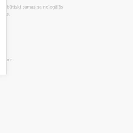
 arī būtiski samazina nelegālās
ežas.
pektore