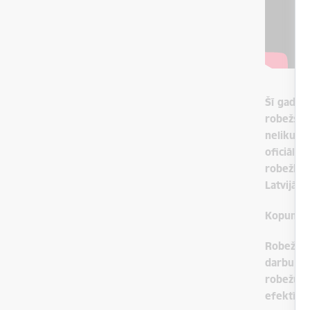
Šī gada 3
robežsar
nelikumī
oficiālaj
robežkon
Latvijā.
Kopumā a
Robežsar
darbu. Uz
robežu j
efektīvi