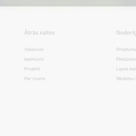
Kājene
Ātrās saites
Noderīg
Vakances
Privātuma
Iepirkumi
Piekļūsta
Projekti
Lapas kar
Par mums
Sīkdatņu 