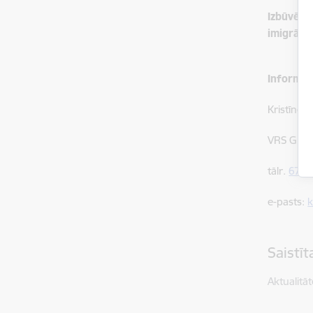
Izbūvētai
imigrācij
Informāc
Kristīne 
VRS GP St
tālr.
6707
e-pasts:
k
Saistī
Aktualitāt