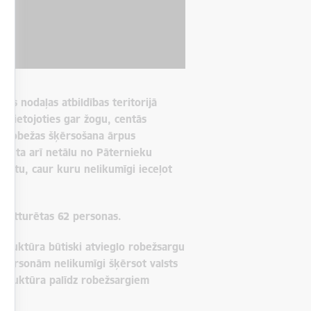
ības nodaļas atbildības teritorijā
ārvietojoties gar žogu, centās
 ka robežas šķērsošana ārpus
fiksēta arī netālu no Pāternieku
ietu, caur kuru nelikumīgi ieceļot
s atturētas 62 personas.
struktūra būtiski atvieglo robežsargu
t personām nelikumīgi šķērsot valsts
astruktūra palīdz robežsargiem