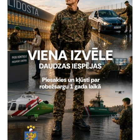
. jūlija rītā Latvijas–Baltkrievijas robežas Silenes robežapsardz
gi konstatēja 32 personas, kas atradās Baltkrievijas pusē un p
gi šķērsot valsts robežu. Šīs personas tika brīdinātas par to,
ām robežšķērsošanas vietām ir aizliegta. Līdzīga situācija tika 
troles punkta, kur tika konstatētas 10 personas, kas meklēja v
izvadītajā diennaktī no valsts robežas nelikumīgas šķērsošana
dze uzsver, ka uz Latvijas–Baltkrievijas robežas izbūvētā infra
stādītais žogs pilda savu funkciju un kalpo kā šķērslis, liedzo
ebkurā vietā. Video materiāli uzskatāmi demonstrē, kā šī infr
 veikt savus pienākumus un nodrošināt valsts robežas drošību.