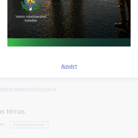
s žogs ne tikai stiprina Latvijas robežapsardzības sistēmu, bet
as plūsmu, nodrošinot lielāku drošību un kontroli uz valsts rob
iju sagatavoja:
Pētersone
ratēģiskās attīstības un sabiedrisko attiecību nodaļas galvenā ins
Aizvērt
5739
, mob.
28364592
ristine.petersone@rs.gov.lv
tas tēmas
es:
Informācija presei