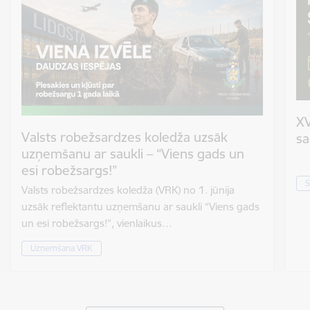
XV
Valsts robežsardzes koledža uzsāk
sa
uzņemšanu ar saukli – “Viens gads un
esi robežsargs!”
S
Valsts robežsardzes koledža (VRK) no 1. jūnija
uzsāk reflektantu uzņemšanu ar saukli “Viens gads
un esi robežsargs!”, vienlaikus…
Uzņemšana VRK