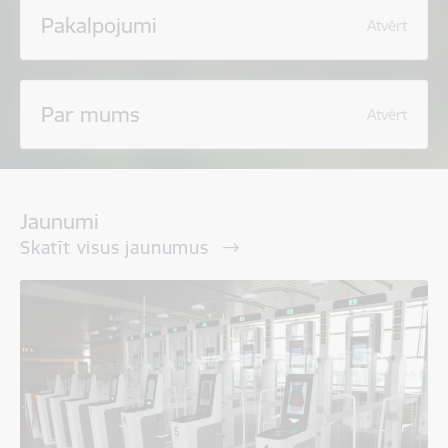
Pakalpojumi
Atvērt
Par mums
Atvērt
Jaunumi
Skatīt visus jaunumus