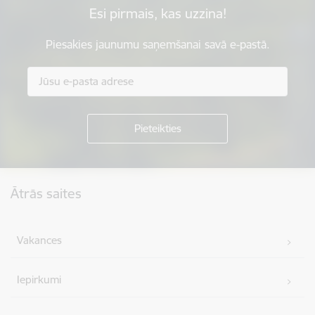
Esi pirmais, kas uzzina!
Piesakies jaunumu saņemšanai savā e-pastā.
Kājene
Ātrās saites
Vakances
Iepirkumi