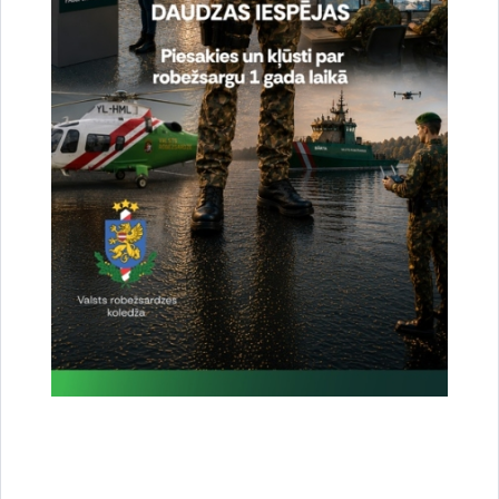
Noslēgušās Valsts robežsardzes organizētas
starptautiskās operatīvi - taktiskās mācības
“RONIS 2026”
27.07.2026.
Sabiedriskie pasākumi
2026. gada 5. augusts uz valsts robežas un
valsts iekšienē
06.08.2026.
Statistika