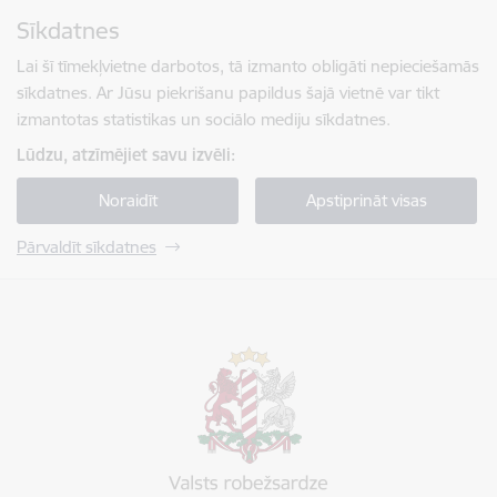
Pāriet uz lapas saturu
Sīkdatnes
Spied
lai meklētu
Enter
Lai šī tīmekļvietne darbotos, tā izmanto obligāti nepieciešamās
sīkdatnes. Ar Jūsu piekrišanu papildus šajā vietnē var tikt
izmantotas statistikas un sociālo mediju sīkdatnes.
Lūdzu, atzīmējiet savu izvēli:
Noraidīt
Apstiprināt visas
Pārvaldīt sīkdatnes
Valsts robežsardze