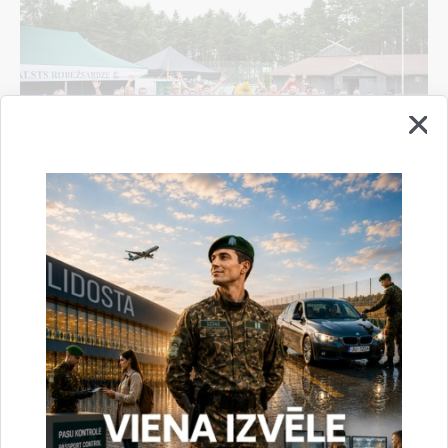
Valsts robežsardze aizvada XXII Sporta sezonas
noslēguma sacensības
04.08.2026.
Sports