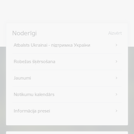
Noderīgi
Aizvērt
Atbalsts Ukrainai - підтримка України
Robežas šķērsošana
Jaunumi
Notikumu kalendārs
Informācija presei