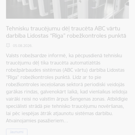
Tehnisku traucējumu dēļ traucēta ABC vārtu
darbība Lidostas “Rīga” robežkontroles punktā
05.08.2026.
Valsts robežsardze informē, ka pēcpusdienā tehnisku
traucējumu dēļ tika traucēta automatizētās
robežpārbaudes sistēmas (ABC vārtu) darbība Lidostas
“Rīga” robežkontroles punktā. Līdz ar to pie
robežkontroles ieceļošanas sektorā periodiski veidojās
garākas rindas, galvenokārt laikā, kad vienlaikus ielidoja
vairāki reisi no valstīm ārpus Šengenas zonas. Atbildīgie
speciālisti strādā pie tehnisko traucējumu novēršanas,
lai pēc iespējas ātrāk atjaunotu sistēmas darbību.
Atvainojamies pasažieriem…
Jaunumi