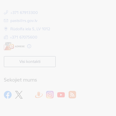
+371 67913300
E-pasts:
pasts@rs.gov.lv
Rūdolfa iela 5, LV 1012
+371 67075600
Visi kontakti
Sekojiet mums