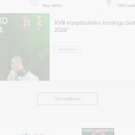
Visu dienu
VRK Lauk
XVIII starptautisko kinologu bia
2026"
Sacensības
Visi notikumi