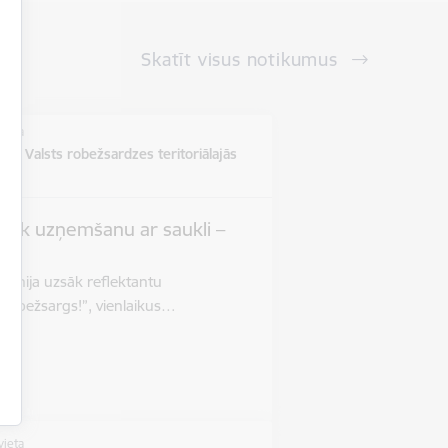
Skatīt visus notikumus
vieta
ē un Valsts robežsardzes teritoriālajās
s
zsāk uzņemšanu ar saukli –
”
 jūnija uzsāk reflektantu
 robežsargs!”, vienlaikus…
vieta