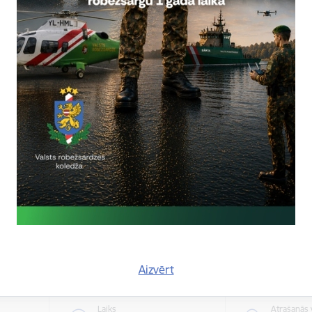
Atrašanās 
Laiks
tiešsaist
ts, 2026
0.00
pārvaldē
Valsts robežsardzes koledža u
“Viens gads un esi robežsargs!
Valsts robežsardzes koledža (VRK) no 1.
uzņemšanu ar saukli “Viens gads un esi
Uzņemšana VRK
Aizvērt
Laiks
Atrašanās 