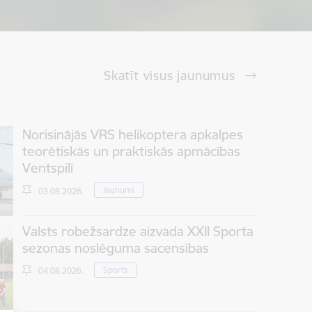
Skatīt visus jaunumus
Norisinājās VRS helikoptera apkalpes
teorētiskās un praktiskās apmācības
Ventspilī
Jaunumi
03.08.2026.
Valsts robežsardze aizvada XXII Sporta
sezonas noslēguma sacensības
Sports
04.08.2026.