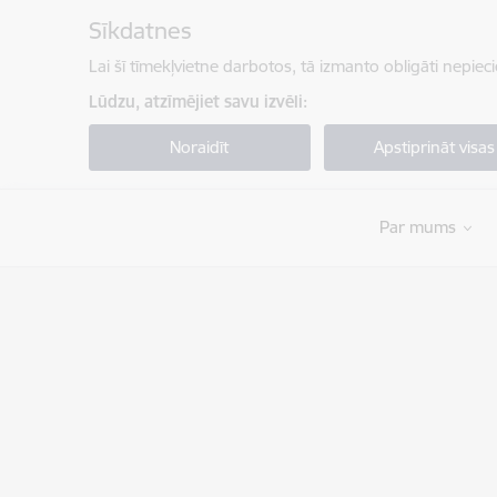
Pāriet uz lapas saturu
Sīkdatnes
Lai šī tīmekļvietne darbotos, tā izmanto obligāti nepiec
Lūdzu, atzīmējiet savu izvēli:
Noraidīt
Apstiprināt visas
Par mums
Valsts robežsardze