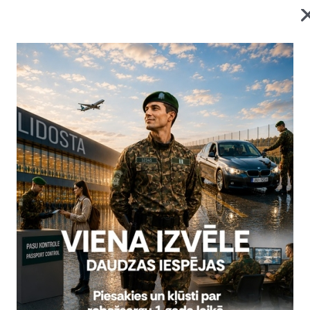
robežkontroles punkta
2026. gada 6. augusts uz
obežkontroles punkta
Statistika
07.08.2026.
roles veikšana ir pilnībā
iespēja veikt jaunas robežas
2026. gada 5. augusts uz
Statistika
06.08.2026.
Visi jaunumi