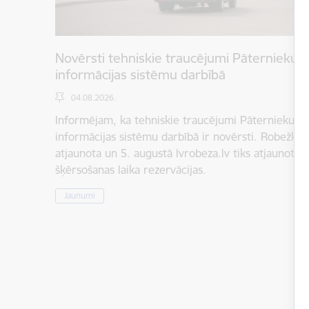
Novērsti tehniskie traucējumi Pāternieku 
informācijas sistēmu darbībā
04.08.2026.
Informējam, ka tehniskie traucējumi Pāternieku r
informācijas sistēmu darbībā ir novērsti. Robežkont
atjaunota un 5. augustā lvrobeza.lv tiks atjaunota 
šķērsošanas laika rezervācijas.
Jaunumi