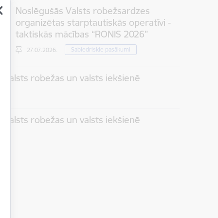
Noslēgušās Valsts robežsardzes
organizētas starptautiskās operatīvi -
taktiskās mācības “RONIS 2026”
Sabiedriskie pasākumi
27.07.2026.
 valsts robežas un valsts iekšienē
 valsts robežas un valsts iekšienē