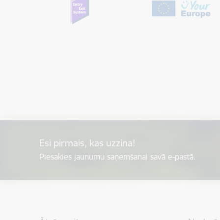
Esi pirmais, kas uzzina!
Piesakies jaunumu saņemšanai savā e-pastā.
Kājene