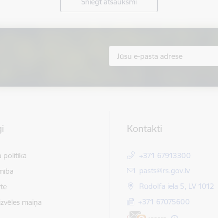
Sniegt atsauksmi
i
Kontakti
 politika
+371 67913300
E-pasts:
pasts@rs.gov.lv
mība
Rūdolfa iela 5, LV 1012
te
+371 67075600
izvēles maiņa