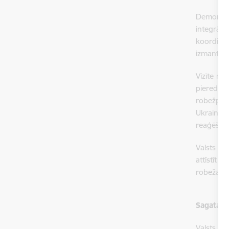
Demonstrā
integrāc
koordināc
izmantoša
Vizīte no
pieredze
robežpārv
Ukrainas 
reaģēšan
Valsts r
attīstīt 
robežaps
Sagatavo
Valsts ro