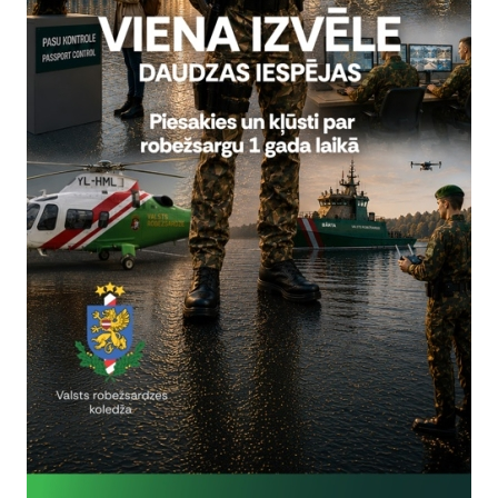
ciju laikā Ukrainas pārstāvjiem bija iespēja klātienē iepazīti
iju robežuzraudzības procesā, informācijas plūsmu no pārk
ijas mehānismiem starp valsts un reģionālajiem operatīvās vadīb
nu reāllaikā lauka apstākļos.
risinājās konstruktīvā un profesionālā gaisotnē, veicinot abu vals
s apmaiņu. Latvijas Valsts robežsardzes speciālisti dalījās
aldības risinājumiem un modernu tehnoloģiju pielietošanu valsts 
kolēģi ieguva detalizētu priekšstatu par Latvijas pieeju robežuzrau
as organizēšanai.
obežsardze augstu vērtē sadarbību ar Ukrainas Valsts robežsard
profesionālo dialogu, veicinot Eiropas Savienības ārējās robežas d
ardzības jomā.
ja:
bežardzes Galvenās pārvaldes Starptautiskās sadarbības pārvalde