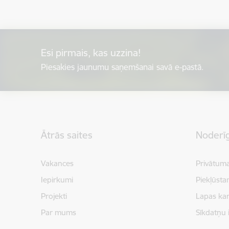
Esi pirmais, kas uzzina!
Piesakies jaunumu saņemšanai savā e-pastā.
Kājene
Ātrās saites
Noderīg
Vakances
Privātuma
Iepirkumi
Piekļūsta
Projekti
Lapas kar
Par mums
Sīkdatņu 