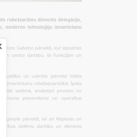
sts robežsardzes dienesta delegāciju,
ību, moderno tehnoloģiju izmantošanu
žsardzes Galveno pārvaldi, kur iepazinās
cijas centra darbību, tā funkcijām un
pārvaldību un uzkrāto pieredzi Valsts
jumu izmantošanu robežapsardzībā. Īpaša
ionālā sistēmā, analizējot procesu no
, lēmumu pieņemšanai un operatīvai
 Daugavpils pārvaldi, kā arī Kaplavas un
audzības sistēmu darbību un dienesta