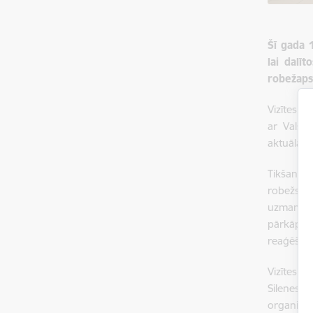
Šī gada 
lai dalī
robežaps
Vizītes p
ar Valst
aktuālaji
Tikšanās
robežsard
uzmanība
pārkāpum
reaģēšana
Vizītes o
Silenes 
organizēš