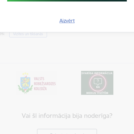
tas tēmas
Aizvērt
es:
Vizītes un tikšanās
Vai šī informācija bija noderīga?