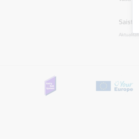
Saistī
Aktualitāt