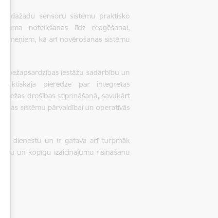
es ar dažādu sensoru sistēmu praktisko
āpuma noteikšanas līdz reaģēšanai,
as līmeņiem, kā arī novērošanas sistēmu
tu robežapsardzības iestāžu sadarbību un
 praktiskajā pieredzē par integrētas
robežas drošības stiprināšanā, savukārt
dzības sistēmu pārvaldībai un operatīvās
zes dienestu un ir gatava arī turpmāk
rošību un kopīgu izaicinājumu risināšanu