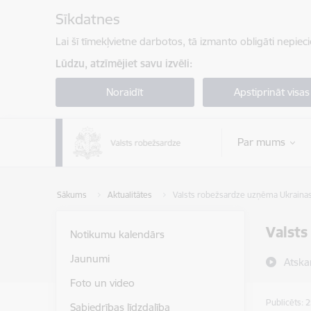
Pāriet uz lapas saturu
Sīkdatnes
Lai šī tīmekļvietne darbotos, tā izmanto obligāti nepiec
Lūdzu, atzīmējiet savu izvēli:
Noraidīt
Apstiprināt visas
Par mums
Sākums
Aktualitātes
Valsts robežsardze uzņēma Ukrainas
Valsts
Notikumu kalendārs
Jaunumi
Atska
Foto un video
Publicēts: 
Sabiedrības līdzdalība