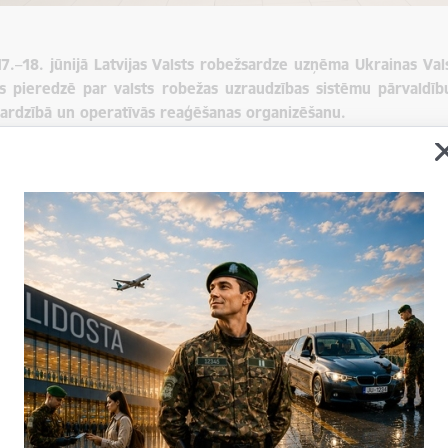
17.–18. jūnijā Latvijas Valsts robežsardze uzņēma Ukrainas Val
tos pieredzē par valsts robežas uzraudzības sistēmu pārvald
ardzībā un operatīvās reaģēšanas organizēšanu.
irmajā dienā, 17. jūnijā, Ukrainas delegācija apmeklēja Valsts robe
s robežsardzes Operatīvās vadības pārvaldes Nacionālā koordinā
em izaicinājumiem valsts robežas apsardzības nodrošināšanā.
 laikā tika apspriesti jautājumi par robežuzraudzības sistēmu 
zes struktūrvienībās, kā arī par mūsdienīgu tehnoloģisko risinā
 tika pievērsta novērošanas ierīču integrēšanai vienotā operac
a vai apdraudējuma atklāšanas līdz informācijas apstrādei
i.
trajā dienā, 18. jūnijā, delegācija apmeklēja Valsts robežsardzes
robežuzraudzības nodaļas, kur praktiski iepazinās ar robežuzr
anu valsts robežas apsardzībā.