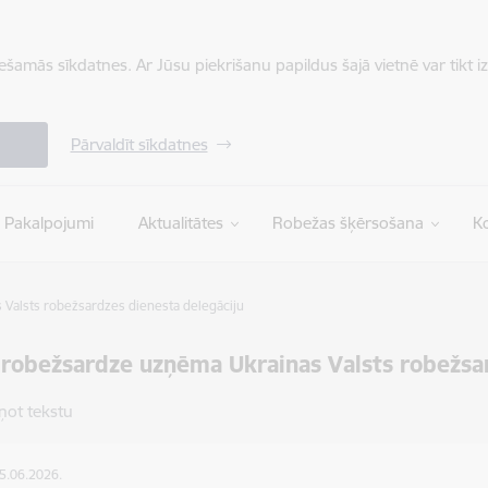
iešamās sīkdatnes. Ar Jūsu piekrišanu papildus šajā vietnē var tikt i
Pārvaldīt sīkdatnes
Pakalpojumi
Aktualitātes
Robežas šķērsošana
Ko
 Valsts robežsardzes dienesta delegāciju
 robežsardze uzņēma Ukrainas Valsts robežsa
ņot tekstu
25.06.2026.