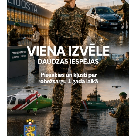
kategorijas dienestu.
TERS,
entspils pārvaldi vada pulkvedis Jānis LAIMIŅŠ.
s pārvaldi vada pulkvežleitnants Andris ANSONS.