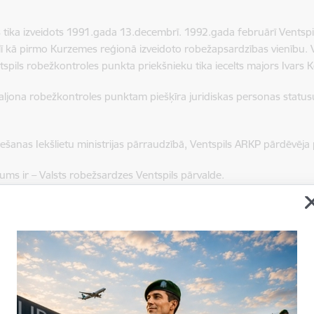
ika izveidots 1991.gada 13.decembrī. 1992.gada februārī Ventspils
īlī kā pirmo Kurzemes reģionā izveidoto robežapsardzības vienību. 
spils robežkontroles punkta priekšnieku tika iecelts majors Ivars 
jona robežkontroles punktam piešķīra juridiskas personas status
šanas Iekšlietu ministrijas pārraudzībā, Ventspils ARKP pārdēvēja 
ms ir – Valsts robežsardzes Ventspils pārvalde.
ir savs karogs ar devīzi: “GODS KALPOT LATVIJAI”, kura mets 1999.
uzdota atbildība par visas Latvijas Republikas jūras robežas uzraud
bežsardzes kuģi un kuteri.
zes Liepājas pārvalde, nododot šīs Valsts robežsardzes teritoriālās