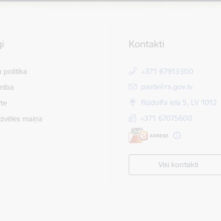
i
Kontakti
 politika
+371 67913300
E-pasts:
pasts@rs.gov.lv
mība
Rūdolfa iela 5, LV 1012
te
+371 67075600
izvēles maiņa
Visi kontakti