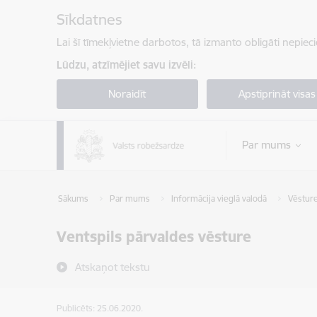
Pāriet uz lapas saturu
Sīkdatnes
Lai šī tīmekļvietne darbotos, tā izmanto obligāti nepiec
Lūdzu, atzīmējiet savu izvēli:
Noraidīt
Apstiprināt visas
Par mums
Sākums
Par mums
Informācija vieglā valodā
Vēstur
Ventspils pārvaldes vēsture
Atskaņot tekstu
Publicēts: 25.06.2020.