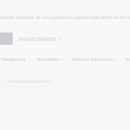
iešamās sīkdatnes. Ar Jūsu piekrišanu papildus šajā vietnē var tikt i
Pārvaldīt sīkdatnes
Pakalpojumi
Aktualitātes
Robežas šķērsošana
Ko
e
Ventspils pārvaldes vēsture