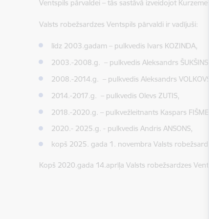
Ventspils pārvaldei – tās sastāvā izveidojot Kurzemes I 
Valsts robežsardzes Ventspils pārvaldi ir vadījuši:
līdz 2003.gadam – pulkvedis Ivars KOZINDA,
2003.-2008.g.
– pulkvedis Aleksandrs ŠUKŠINS,
2008.-2014.g.
– pulkvedis Aleksandrs VOLKOVS,
2014.-2017.g.
– pulkvedis Olevs ZUTIS,
2018.-2020.g.
– pulkvežleitnants Kaspars FIŠMEIS
2020.- 2025.g. - pulkvedis Andris ANSONS,
kopš 2025. gada 1. novembra Valsts robežsardzes V
Kopš 2020.gada 14.aprīļa Valsts robežsardzes Ventspil