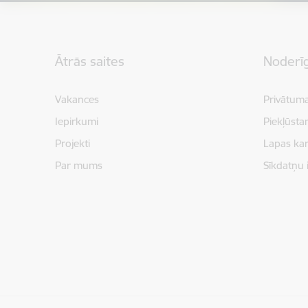
Kājene
Ātrās saites
Noderīg
Vakances
Privātuma
Iepirkumi
Piekļūsta
Projekti
Lapas kar
Par mums
Sīkdatņu 