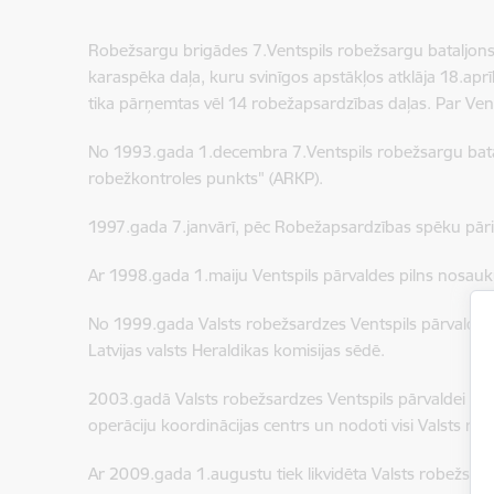
Robežsargu brigādes 7.Ventspils robežsargu bataljons t
karaspēka daļa, kuru svinīgos apstākļos atklāja 18.apr
tika pārņemtas vēl 14 robežapsardzības daļas. Par Vent
No 1993.gada 1.decembra 7.Ventspils robežsargu batal
robežkontroles punkts" (ARKP).
1997.gada 7.janvārī, pēc Robežapsardzības spēku pārie
Ar 1998.gada 1.maiju Ventspils pārvaldes pilns nosauku
No 1999.gada Valsts robežsardzes Ventspils pārvaldei 
Latvijas valsts Heraldikas komisijas sēdē.
2003.gadā Valsts robežsardzes Ventspils pārvaldei tiek 
operāciju koordinācijas centrs un nodoti visi Valsts ro
Ar 2009.gada 1.augustu tiek likvidēta Valsts robežsard