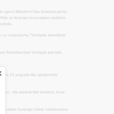
 rajona Miķeļtornī tika izveidota pirmā
Vēlāk no Krievijas bruņotajiem spēkiem
Kozinda.
u un nosaukumu "Ventspils atsevišķais
par Robežsardzes Ventspils pārvaldi.
gada 25.augustā tika apstiprināts
zību – tās sastāvā tiek izveidots Jūras
 pārvaldes funkcijas Valsts robežsardzes