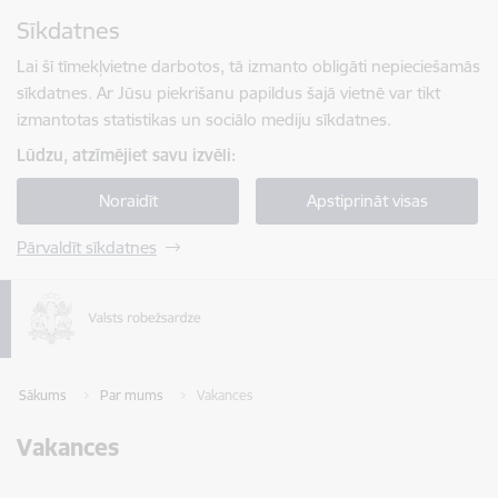
Pāriet uz lapas saturu
Sīkdatnes
Spied
lai meklētu
Enter
Lai šī tīmekļvietne darbotos, tā izmanto obligāti nepieciešamās
sīkdatnes. Ar Jūsu piekrišanu papildus šajā vietnē var tikt
izmantotas statistikas un sociālo mediju sīkdatnes.
Lūdzu, atzīmējiet savu izvēli:
Noraidīt
Apstiprināt visas
Pārvaldīt sīkdatnes
Sākums
Par mums
Vakances
Vakances