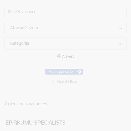
Meklēt vakanci
Atrašanās vieta
Kategorija
Aizvērt
Valsts pārvalde
Notīrīt filtrus
2
pieejamas vakances
IEPIRKUMU SPECIĀLISTS