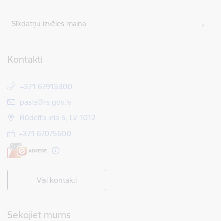
Sīkdatņu izvēles maiņa
Kontakti
+371 67913300
E-pasts:
pasts@rs.gov.lv
Rūdolfa iela 5, LV 1012
+371 67075600
Visi kontakti
Sekojiet mums