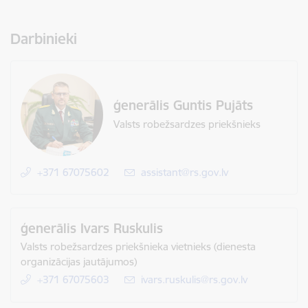
Darbinieki
ģenerālis Guntis Pujāts
Valsts robežsardzes priekšnieks
+371 67075602
E-pasts:
assistant@rs.gov.lv
ģenerālis Ivars Ruskulis
Valsts robežsardzes priekšnieka vietnieks (dienesta
organizācijas jautājumos)
+371 67075603
E-pasts:
ivars.ruskulis@rs.gov.lv