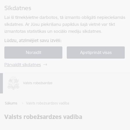
Pāriet uz lapas saturu
Sīkdatnes
Spied
lai meklētu
Enter
Lai šī tīmekļvietne darbotos, tā izmanto obligāti nepieciešamās
sīkdatnes. Ar Jūsu piekrišanu papildus šajā vietnē var tikt
izmantotas statistikas un sociālo mediju sīkdatnes.
Lūdzu, atzīmējiet savu izvēli:
Noraidīt
Apstiprināt visas
Pārvaldīt sīkdatnes
Sākums
Valsts robežsardzes vadība
Valsts robežsardzes vadība