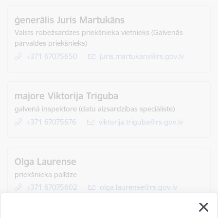
ģenerālis Juris Martukāns
Valsts robežsardzes priekšnieka vietnieks (Galvenās
pārvaldes priekšnieks)
+371 67075650
E-pasts:
juris.martukans@rs.gov.lv
majore Viktorija Triguba
galvenā inspektore (datu aizsardzības speciāliste)
+371 67075676
E-pasts:
viktorija.triguba@rs.gov.lv
Olga Laurense
priekšnieka palīdze
+371 67075602
E-pasts:
olga.laurense@rs.gov.lv