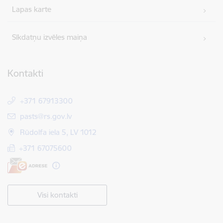
Lapas karte
Sīkdatņu izvēles maiņa
Kontakti
+371 67913300
E-pasts:
pasts@rs.gov.lv
Rūdolfa iela 5, LV 1012
+371 67075600
Visi kontakti