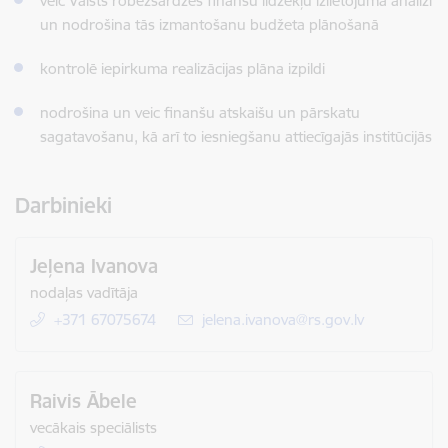
veic Valsts robežsardzes finanšu līdzekļu izlietojuma analīzi
un nodrošina tās izmantošanu budžeta plānošanā
kontrolē iepirkuma realizācijas plāna izpildi
nodrošina un veic finanšu atskaišu un pārskatu
sagatavošanu, kā arī to iesniegšanu attiecīgajās institūcijās
Darbinieki
Jeļena Ivanova
nodaļas vadītāja
+371 67075674
E-pasts:
jelena.ivanova@rs.gov.lv
Raivis Ābele
vecākais speciālists