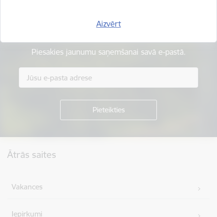
Aizvērt
Esi pirmais, kas uzzina!
Piesakies jaunumu saņemšanai savā e-pastā.
Kājene
Ātrās saites
Vakances
Iepirkumi