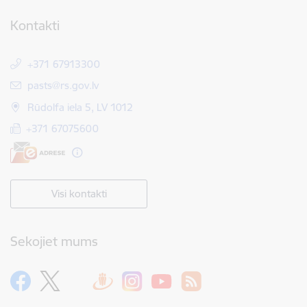
Kontakti
+371 67913300
E-pasts:
pasts@rs.gov.lv
Rūdolfa iela 5, LV 1012
+371 67075600
Visi kontakti
Sekojiet mums