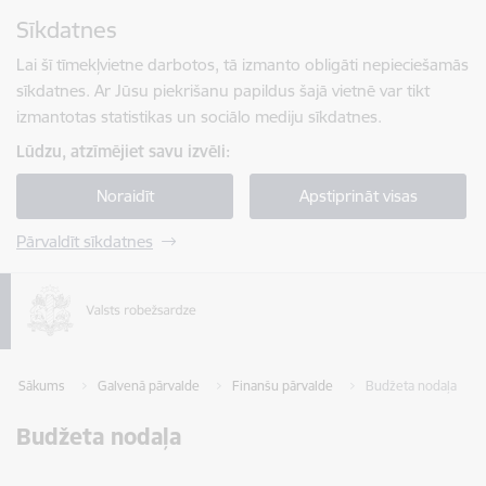
Pāriet uz lapas saturu
Sīkdatnes
Spied
lai meklētu
Enter
Lai šī tīmekļvietne darbotos, tā izmanto obligāti nepieciešamās
sīkdatnes. Ar Jūsu piekrišanu papildus šajā vietnē var tikt
izmantotas statistikas un sociālo mediju sīkdatnes.
Lūdzu, atzīmējiet savu izvēli:
Noraidīt
Apstiprināt visas
Pārvaldīt sīkdatnes
Sākums
Galvenā pārvalde
Finanšu pārvalde
Budžeta nodaļa
Budžeta nodaļa