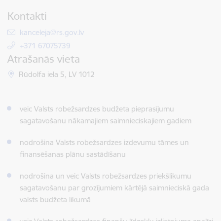
Kontakti
E-pasts:
kanceleja@rs.gov.lv
+371 67075739
Atrašanās vieta
Rūdolfa iela 5, LV 1012
veic Valsts robežsardzes budžeta pieprasījumu
sagatavošanu nākamajiem saimnieciskajiem gadiem
nodrošina Valsts robežsardzes izdevumu tāmes un
finansēšanas plānu sastādīšanu
nodrošina un veic Valsts robežsardzes priekšlikumu
sagatavošanu par grozījumiem kārtējā saimnieciskā gada
valsts budžeta likumā