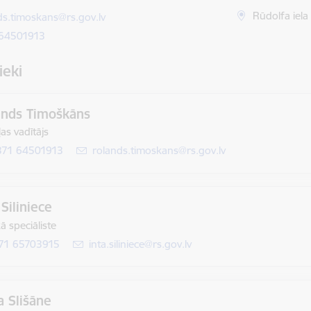
ts:
Rūdolfa iela
ds.timoskans@rs.gov.lv
 64501913
ieki
ands Timoškāns
as vadītājs
371 64501913
E-pasts:
rolands.timoskans@rs.gov.lv
 Siliniece
ā speciāliste
71 65703915
E-pasts:
inta.siliniece@rs.gov.lv
a Slišāne