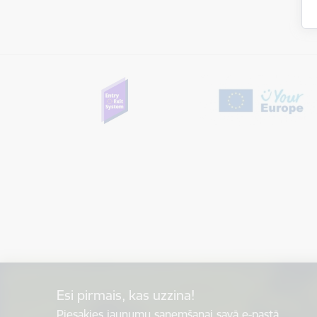
Esi pirmais, kas uzzina!
Piesakies jaunumu saņemšanai savā e-pastā.