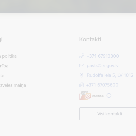
i
Kontakti
 politika
+371 67913300
E-pasts:
pasts@rs.gov.lv
mība
Rūdolfa iela 5, LV 1012
te
+371 67075600
izvēles maiņa
Visi kontakti