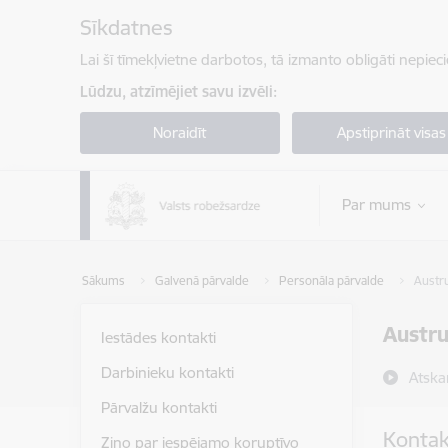
Pāriet uz lapas saturu
Sīkdatnes
Lai šī tīmekļvietne darbotos, tā izmanto obligāti nepiec
Lūdzu, atzīmējiet savu izvēli:
Noraidīt
Apstiprināt visas
Par mums
Sākums
Galvenā pārvalde
Personāla pārvalde
Austru
Austru
Iestādes kontakti
Darbinieku kontakti
Atska
Pārvalžu kontakti
Kontak
Ziņo par iespējamo koruptīvo