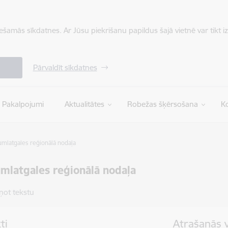
iešamās sīkdatnes. Ar Jūsu piekrišanu papildus šajā vietnē var tikt i
Pārvaldīt sīkdatnes
Pakalpojumi
Aktualitātes
Robežas šķērsošana
Ko
mlatgales reģionālā nodaļa
mlatgales reģionālā nodaļa
ņot tekstu
ti
Atrašanās 