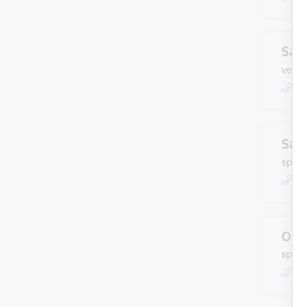
San
vecāk
+
Sar
speciā
+
Olga
speciā
+