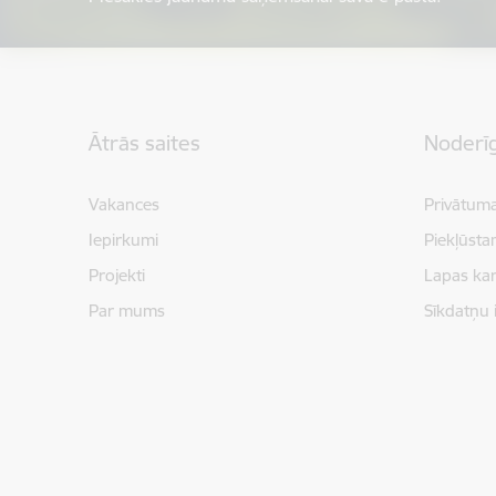
Kājene
Ātrās saites
Noderīg
Vakances
Privātuma
Iepirkumi
Piekļūsta
Projekti
Lapas kar
Par mums
Sīkdatņu 