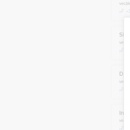
vecāk
+
Silv
vecāk
+
Dac
vecāk
+
Inār
vecāk
+