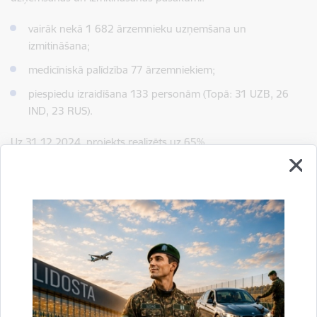
vairāk nekā 1 682 ārzemnieku uzņemšana un
izmitināšana;
medicīniskā palīdzība 77 ārzemniekiem;
piespiedu izraidīšana 133 personām (Topā: 31 UZB, 26
IND, 23 RUS).
Uz 31.12.2024. projekts realizēts uz 65%.
Kā arī, ņemot vērā pašreizējo situāciju pasaulē - šobrīd nav
iespējams konkrēti prognozēt aizturēto ārzemnieku
pieplūdumu un patvēruma meklētāju skaitu 2025. -2026.
gados.
Šī projekta turpināšana Patvērumu, migrācijas un integrācijas
fonda programmas un aktivitātes ietvaros ir viena no
svarīgākajām un prioritārajām Valsts robežsardzes
aktivitātēm.