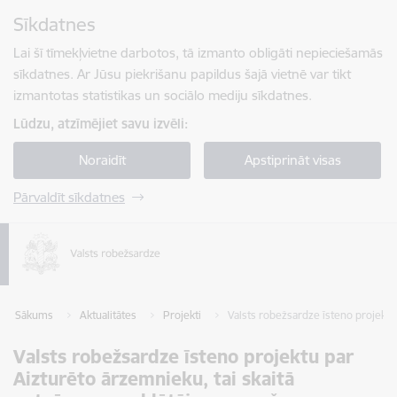
Pāriet uz lapas saturu
Sīkdatnes
Spied
lai meklētu
Enter
Lai šī tīmekļvietne darbotos, tā izmanto obligāti nepieciešamās
sīkdatnes. Ar Jūsu piekrišanu papildus šajā vietnē var tikt
izmantotas statistikas un sociālo mediju sīkdatnes.
Lūdzu, atzīmējiet savu izvēli:
Noraidīt
Apstiprināt visas
Pārvaldīt sīkdatnes
Sākums
Aktualitātes
Projekti
Valsts robežsardze īsteno projektu
Valsts robežsardze īsteno projektu par
Aizturēto ārzemnieku, tai skaitā