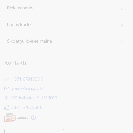
Piekļūstamība
Lapas karte
Sīkdatņu izvēles maiņa
Kontakti
+371 67913300
E-pasts:
pasts@rs.gov.lv
Rūdolfa iela 5, LV 1012
+371 67075600