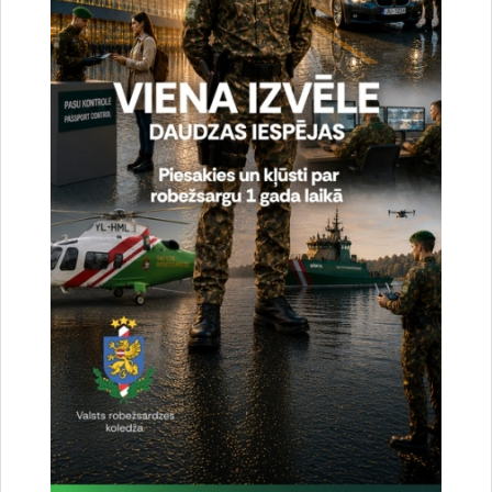
Projekta īstenotājs – Valsts robežsardze, vadošā iestāde –
Iekšlietu ministrija.
Projektu līdzfinansē Eiropas savienība.
#ESfondi, #EUFunds #EUinmyregion, #InvestEU,
#ESfondiDROSIBA
Informāciju sagatavoja: Evija Bautra,
Valsts robežsardzes Galvenās pārvaldes Starptautiskās
sadarbības pārvaldes lietvede