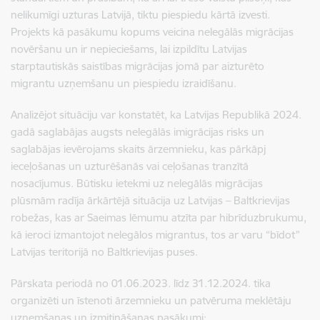
nelikumīgi uzturas Latvijā, tiktu piespiedu kārtā izvesti.
Projekts kā pasākumu kopums veicina nelegālās migrācijas
novēršanu un ir nepieciešams, lai izpildītu Latvijas
starptautiskās saistības migrācijas jomā par aizturēto
migrantu uzņemšanu un piespiedu izraidīšanu.
Analizējot situāciju var konstatēt, ka Latvijas Republikā 2024.
gadā saglabājas augsts nelegālās imigrācijas risks un
saglabājas ievērojams skaits ārzemnieku, kas pārkāpj
ieceļošanas un uzturēšanās vai ceļošanas tranzītā
nosacījumus. Būtisku ietekmi uz nelegālās migrācijas
plūsmām radīja ārkārtējā situācija uz Latvijas – Baltkrievijas
robežas, kas ar Saeimas lēmumu atzīta par hibrīduzbrukumu,
kā ieroci izmantojot nelegālos migrantus, tos ar varu “bīdot”
Latvijas teritorijā no Baltkrievijas puses.
Pārskata periodā no 01.06.2023. līdz 31.12.2024. tika
organizēti un īstenoti ārzemnieku un patvēruma meklētāju
uzņemšanas un izmitināšanas pasākumi: