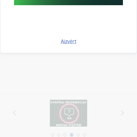
tālr.
67913534, e-pasts:
evija.bautra@rs.gov.lv
Drukāt lapu
Aizvērt
Dalīties