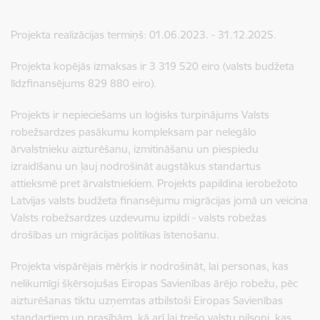
Projekta realizācijas termiņš: 01.06.2023. - 31.12.2025.
Projekta kopējās izmaksas ir 3 319 520 eiro (valsts budžeta
līdzfinansējums 829 880 eiro).
Projekts ir nepieciešams un loģisks turpinājums Valsts
robežsardzes pasākumu kompleksam par nelegālo
ārvalstnieku aizturēšanu, izmitināšanu un piespiedu
izraidīšanu un ļauj nodrošināt augstākus standartus
attieksmē pret ārvalstniekiem. Projekts papildina ierobežoto
Latvijas valsts budžeta finansējumu migrācijas jomā un veicina
Valsts robežsardzes uzdevumu izpildi - valsts robežas
drošības un migrācijas politikas īstenošanu.
Projekta vispārējais mērķis ir nodrošināt, lai personas, kas
nelikumīgi šķērsojušas Eiropas Savienības ārējo robežu, pēc
aizturēšanas tiktu uzņemtas atbilstoši Eiropas Savienības
standartiem un prasībām, kā arī lai trešo valstu pilsoņi, kas