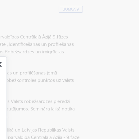
BOMCA 9
valdības Centrālajā Āzijā 9.fāzes
āte „Identificēšanas un profilēšanas
žas Robežsardzes un imigrācijas
ācijas un profilēšanas jomā
a robežkontroles punktos uz valsts
blikas Valsts robežsardzes pieredzi
s jautājumos. Semināra laikā notika
tānā.
ublikā un Latvijas Republikas Valsts
u pārvaldība Centrālajā Āzijā - 9.fāze