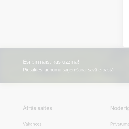
Esi pirmais, kas uzzina!
Piesakies jaunumu saņemšanai savā e-pastā.
Kājene
Ātrās saites
Noderīg
Vakances
Privātuma