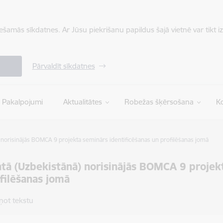
iešamās sīkdatnes. Ar Jūsu piekrišanu papildus šajā vietnē var tikt i
Pārvaldīt sīkdatnes
Pakalpojumi
Aktualitātes
Robežas šķērsošana
Ko
 norisinājās BOMCA 9 projekta seminārs identificēšanas un profilēšanas jomā
tā (Uzbekistānā) norisinājās BOMCA 9 projekt
filēšanas jomā
ņot tekstu