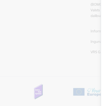
(BOMCA 9)
Valsts ro
dalībvals
Informāci
Inguna N
VRS GP AP