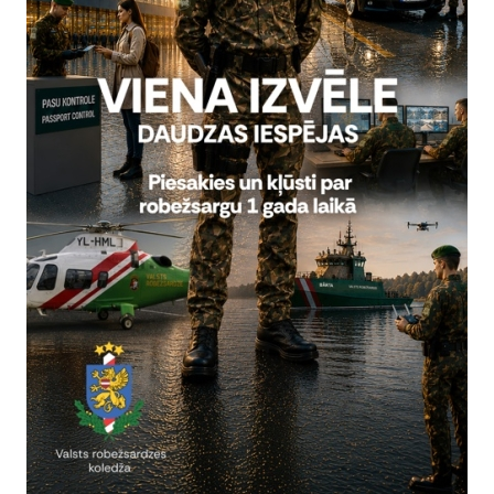
", saskaņā ar kuru 2015.gada 15.jūnijā tika uzsākta projekta pasā
bežsardze tika noteikta kā vadošā institūcija Robežu pārvaldības p
tu Konsorcija vadīšanai.
ju sagatavoja:
eimane
 Starptautiskās sadarbības un protokola nodaļa