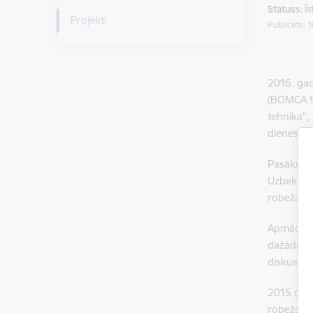
Statuss:
Ī
Projekti
Publicēts: 
2016. gad
(BOMCA 9)
tehnika",
dienestu 
Pasākuma 
Uzbekistā
robežas.
Apmācību 
dažādu ka
diskusija
2015.gada
robežsard