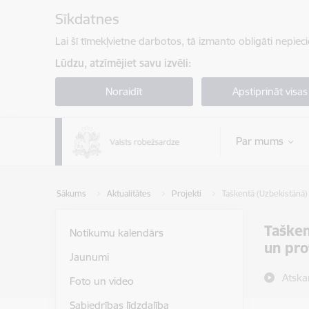
Pāriet uz lapas saturu
Sīkdatnes
Lai šī tīmekļvietne darbotos, tā izmanto obligāti nepiec
Lūdzu, atzīmējiet savu izvēli:
Noraidīt
Apstiprināt visas
Par mums
Sākums
Aktualitātes
Projekti
Taškentā (Uzbekistānā)
Tašken
Notikumu kalendārs
un pro
Jaunumi
Atska
Foto un video
Sabiedrības līdzdalība