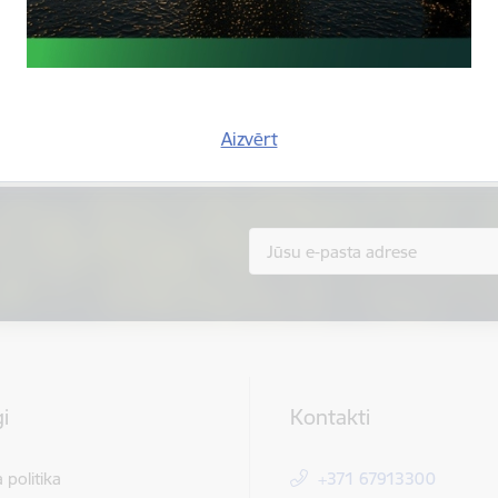
Vai šī informācija bija noderīga?
Sniegt atsauksmi
Aizvērt
i
Kontakti
 politika
+371 67913300