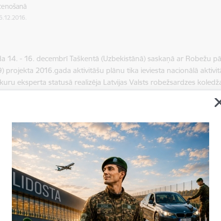
stenošanā
16.12.2016.
a 14. - 16. decembrī Taškentā (Uzbekistānā) saskaņā ar Robežu pār
 projekta 2016.gada aktivitāšu plānu tika ieviesta nacionālā aktivit
 kuru eksperta statusā realizēja Latvijas Valsts robežsardzes koled
priekšmetu katedras lektors majors Juris Madžuls.
mērķis bija novadīt semināru robežu šķērsojošo personu identifik
nas robežapsardzības iestādes amatpersonām, kuras dienestu pild
dalībnieki tika iepazīstināti ar Eiropas Savienības un Latvijas Repu
tegoriju robežu šķērsojošo personu identificēšanas un profilēšana
 par identificēšanas un profilēšanas normatīvo regulējumu Uzbekis
 11.jūnijā starp Eiropas Savienības pārstāvniecību Kirgizstānas Rep
zi tika parakstīts Granta līgums No DCI-ASIE/2015/358-348: „Robež