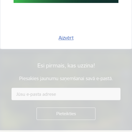
Vai šī informācija bija noderīga?
Sniegt atsauksmi
Aizvērt
Esi pirmais, kas uzzina!
Piesakies jaunumu saņemšanai savā e-pastā.