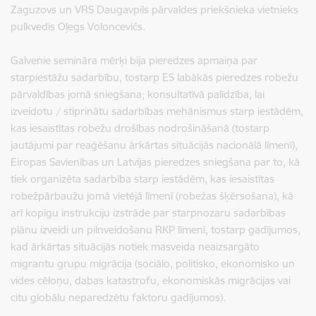
Zaguzovs un VRS Daugavpils pārvaldes priekšnieka vietnieks
pulkvedis Oļegs Voloncevičs.
Galvenie semināra mērķi bija pieredzes apmaiņa par
starpiestāžu sadarbību, tostarp ES labākās pieredzes robežu
pārvaldības jomā sniegšana; konsultatīvā palīdzība, lai
izveidotu / stiprinātu sadarbības mehānismus starp iestādēm,
kas iesaistītas robežu drošības nodrošināšanā (tostarp
jautājumi par reaģēšanu ārkārtas situācijās nacionālā līmenī),
Eiropas Savienības un Latvijas pieredzes sniegšana par to, kā
tiek organizēta sadarbība starp iestādēm, kas iesaistītas
robežpārbaužu jomā vietējā līmenī (robežas šķērsošana), kā
arī kopīgu instrukciju izstrāde par starpnozaru sadarbības
plānu izveidi un pilnveidošanu RKP līmenī, tostarp gadījumos,
kad ārkārtas situācijās notiek masveida neaizsargāto
migrantu grupu migrācija (sociālo, politisko, ekonomisko un
vides cēloņu, dabas katastrofu, ekonomiskās migrācijas vai
citu globālu neparedzētu faktoru gadījumos).