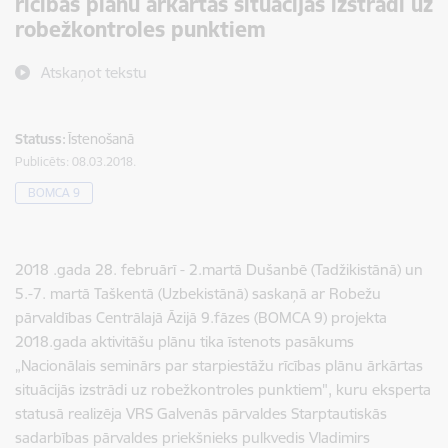
rīcības plānu ārkārtas situācijās izstrādi uz
robežkontroles punktiem
Atskaņot tekstu
Statuss:
Īstenošanā
Publicēts: 08.03.2018.
BOMCA 9
2018 .gada 28. februārī - 2.martā Dušanbē (Tadžikistānā) un
5.-7. martā Taškentā (Uzbekistānā) saskaņā ar Robežu
pārvaldības Centrālajā Āzijā 9.fāzes (BOMCA 9) projekta
2018.gada aktivitāšu plānu tika īstenots pasākums
„Nacionālais seminārs par starpiestāžu rīcības plānu ārkārtas
situācijās izstrādi uz robežkontroles punktiem", kuru eksperta
statusā realizēja VRS Galvenās pārvaldes Starptautiskās
sadarbības pārvaldes priekšnieks pulkvedis Vladimirs