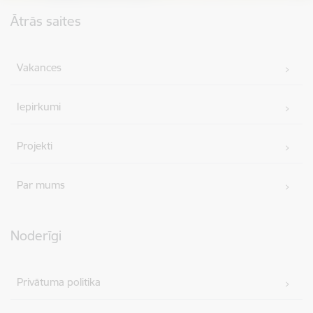
Kājene
Ātrās saites
Vakances
Iepirkumi
Projekti
Par mums
Noderīgi
Privātuma politika