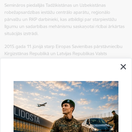
Semināros piedalījās Tadžikistānas un Uzbekistānas
robežapsardzības iestāžu centrālo aparātu, reģionālo
pārvalžu un RKP darbinieki, kas atbildīgi par starpiestāžu
līgumu un sadarbības mehānismu saskaņotai rīcībai ārkārtas
situācijās izstrādi.
2015.gada 11.jūnijā starp Eiropas Savienības pārstāvniecību
Kirgizstānas Republikā un Latvijas Republikas Valsts
robežsardzi tika parakstīts Granta līgums No DCI-
ASIE/2015/358-348: „Robežu pārvaldība Centrālajā Āzijā -
9.fāze (BOMCA 9)", saskaņā ar kuru 2015.gada 15.jūnijā tika
uzsākta projekta pasākumu ieviešana. Latvijas Republikas
Valsts robežsardze tika noteikta kā vadošā institūcija Robežu
pārvaldības programmas Centrālajā Āzijā projekta dalībvalstu
Konsorcija vadīšanai.
Informāciju sagatavoja: Inguna Neimane