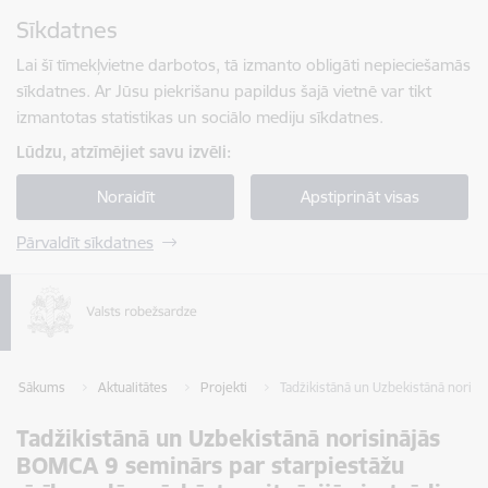
Pāriet uz lapas saturu
Sīkdatnes
Spied
lai meklētu
Enter
Lai šī tīmekļvietne darbotos, tā izmanto obligāti nepieciešamās
sīkdatnes. Ar Jūsu piekrišanu papildus šajā vietnē var tikt
izmantotas statistikas un sociālo mediju sīkdatnes.
Lūdzu, atzīmējiet savu izvēli:
Noraidīt
Apstiprināt visas
Pārvaldīt sīkdatnes
Sākums
Aktualitātes
Projekti
Tadžikistānā un Uzbekistānā norisi
Tadžikistānā un Uzbekistānā norisinājās
BOMCA 9 seminārs par starpiestāžu