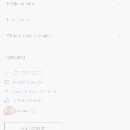
Piekļūstamība
Lapas karte
Sīkdatņu izvēles maiņa
Kontakti
+371 67913300
E-pasts:
pasts@rs.gov.lv
Rūdolfa iela 5, LV 1012
+371 67075600
Visi kontakti