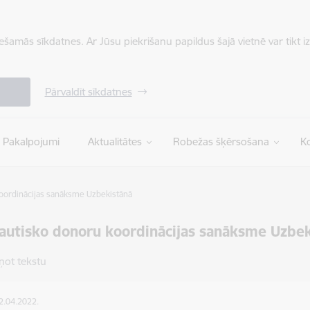
iešamās sīkdatnes. Ar Jūsu piekrišanu papildus šajā vietnē var tikt i
Pārvaldīt sīkdatnes
Pakalpojumi
Aktualitātes
Robežas šķērsošana
Ko
koordinācijas sanāksme Uzbekistānā
autisko donoru koordinācijas sanāksme Uzbe
ņot tekstu
12.04.2022.