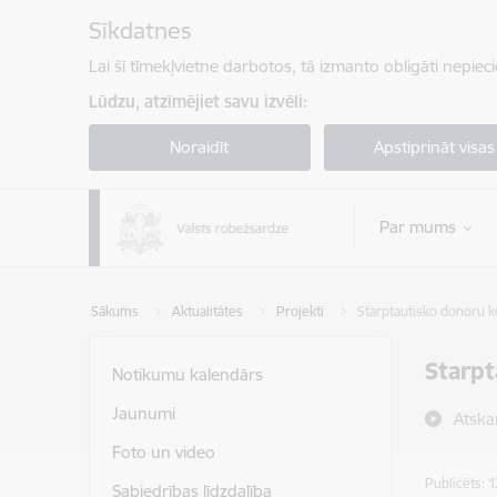
Pāriet uz lapas saturu
Sīkdatnes
Lai šī tīmekļvietne darbotos, tā izmanto obligāti nepiec
Lūdzu, atzīmējiet savu izvēli:
Noraidīt
Apstiprināt visas
Par mums
Sākums
Aktualitātes
Projekti
Starptautisko donoru 
Starpt
Notikumu kalendārs
Jaunumi
Atska
Foto un video
Publicēts: 
Sabiedrības līdzdalība