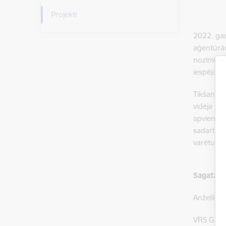
Projekti
2022. gad
aģentūrām
nozīmīga 
iespējamās
Tikšanās l
vidēja te
apvienoša
sadarbība
varētu ie
Sagatavo
Anželika A
VRS GP SS