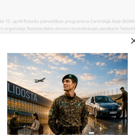
a 12. aprīlī Robežu pārvaldības programma Centrālajā Āzijā (BOMC
 organizēja Starptautisko donoru koordinācijas sanāksmi Taškent
platforma programmas ietvaros īstenoto aktivitāšu un aktuālo jaut
 sinerģijas un maksimāli palielinātu starptautiskās palīdzības un val
aikā dalībnieki, tostarp starptautisko, donoru un valsts organizāciju
rmiņa un ilgtermiņa attīstības plāniem. Ieinteresētās puses īpašu uz
nai attiecīgā gadījumā, kā rezultātā tika plānota konkrēta temati
s jomas. Tāpat BOMCA programma un partneri ņēma vērā beneficiār
kļaut pašreizējā īstenošanā.
ja:
lika
P Starptautiskās sadarbības un protokola nodaļa