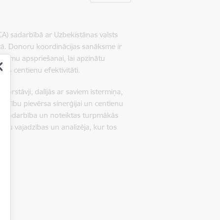
A) sadarbībā ar Uzbekistānas valsts
ā. Donoru koordinācijas sanāksme ir
ājumu apspriešanai, lai apzinātu
sts centienu efektivitāti.
 pārstāvji, dalījās ar saviem īstermiņa,
manību pievērsa sinerģijai un centienu
ska sadarbība un noteiktas turpmākās
u vajadzības un analizēja, kur tos