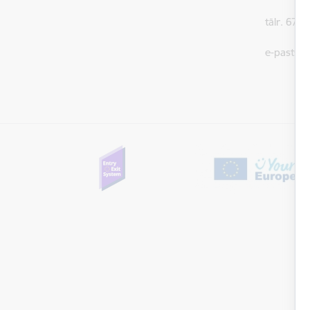
tālr. 679
e-pasts:
A