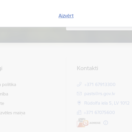
Aizvērt
i
Kontakti
 politika
+371 67913300
E-pasts:
pasts@rs.gov.lv
mība
Rūdolfa iela 5, LV 1012
te
+371 67075600
izvēles maiņa