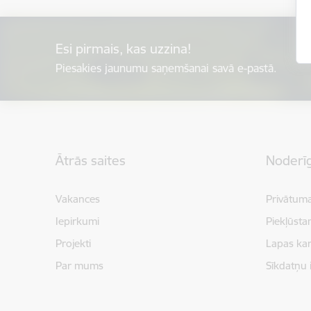
Esi pirmais, kas uzzina!
Piesakies jaunumu saņemšanai savā e-pastā.
Kājene
Ātrās saites
Noderīg
Vakances
Privātuma
Iepirkumi
Piekļūsta
Projekti
Lapas kar
Par mums
Sīkdatņu 