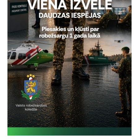
13535
nzelika.Alika@rs.gov.lv
Vai šī informācija bija noderīga?
Sniegt atsauksmi