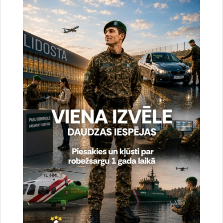
veicināšana un pārrobežu sadarbības uzlabošana.
Ģeogrāfiski projekts aptver sešas reģiona valstis
(Afganistānu, Kazahstānu, Kirgizstānu, Tadžikistānu,
Turkmenistānu un Uzbekistānu).
BOMCA ir galvenā un lielākā ES finansētā programma
reģionā. Kopš tās uzsākšanas 2003. gadā tās dažādie posmi
bija vērsti uz spēju veidošanu un iestāžu attīstību,
tirdzniecības koridoru attīstīšanu un tirdzniecības veicināšanu,
robežu pārvaldības sistēmu uzlabošanu un narkotiku
tirdzniecības apkarošanu Centrālāzijas reģionā. Katrs jauns
BOMCA posms, ieskaitot pašreizējo, tika izstrādāts tā, lai
pakāpeniski attīstītu un palielinātu iepriekšējos posmos
sasniegtos rezultātus.
Drukāt lapu