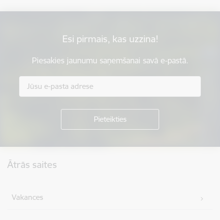
Esi pirmais, kas uzzina!
Piesakies jaunumu saņemšanai savā e-pastā.
Kājene
Ātrās saites
Vakances