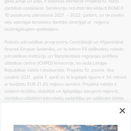
gada jūnijā un jūlijā, ir izšķirošs elements Projekta10. fāzes
darbības uzsākšanā. Sanāksmju rezultāti tiks iekļauti BOMCA
10 pasākumu plānošanā 2021. – 2022. gadam, un tie pavērs
ceļu sekmīgai tematisko darbību sinerģijai ar reģiona
nozīmīgākajiem spēlētājiem.
Robežu pārvaldības programmu Centrālāzijā un Afganistānā
finansē Eiropas Savienība, un to īsteno ES dalībvalstu robežu
pārvaldības institūciju un Starptautiskā migrācijas politikas
attīstības centra (ICMPD) konsorcijs, ko vada Latvijas
Republikas Valsts robežsardze. Projekta 10. posms tika
uzsākts 2021. gada 1. aprīlī un tā kopējais ilgums ir 54 mēneši
ar budžetu EUR 21,65 miljonu apmērā. Projekta mērķis ir
uzlabot drošību, stabilitāti un ilgtspējīgu izaugsmi reģionā,
vienlaikus atbalstot pārrobežu sadarbību un uzlabojot dzīves
apstākļus cilvēkiem, kas dzīvo Centrālāzijas un Afganistānas
pierobežas apgabalos. Tematiski projekts aptver četrus
elementus: robežu pārvaldības aģentūru institucionālā
attīstība, atklāšanas spēju uzlabošana, tirdzniecības