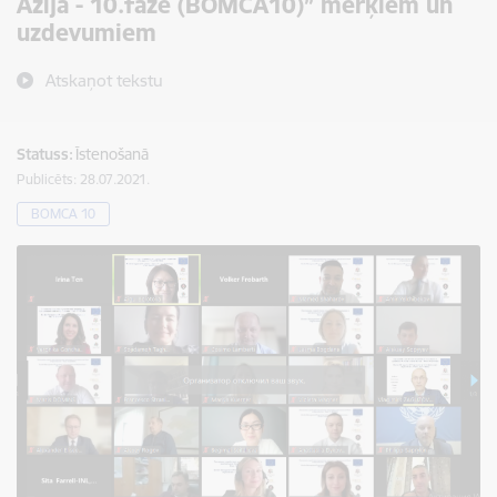
Āzijā - 10.fāze (BOMCA10)” mērķiem un
uzdevumiem
Atskaņot tekstu
Statuss:
Īstenošanā
Publicēts: 28.07.2021.
BOMCA 10