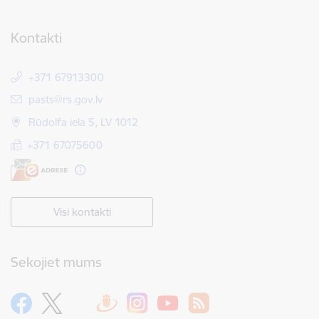
Kontakti
+371 67913300
E-pasts:
pasts@rs.gov.lv
Rūdolfa iela 5, LV 1012
+371 67075600
Visi kontakti
Sekojiet mums