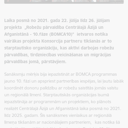
Laika posmā no 2021. gada 22. jūlija līdz 26. jūlijam
projekta „Robežu pārvaldība Centrālajā Āzijā un
Afganistānā - 10.fāze (BOMCA10)” ietvaros notika
vairākas projekta Konsorcija partneru tikšanās ar to
starptautisko organizāciju, kas aktīvi darbojas robežu
pārvaldības, tirdzniecības veicināšanas un migrācijas
pārvaldības jomā, pārstāvjiem.
Sanāksmju mērķis bija iepazīstināt ar BOMCA programmas
jauno 10. fāzi un apspriest partnerības iespējas, lai ļautu labāk
koordinēt donoru palīdzību ar robežu saistītās jomās valstu
un reģionālā līmenī. Starptautiskās organizācijas īsumā
iepazīstināja ar programmām un projektiem, ko plānots
realizēt Centrālajā Āzijā un Afganistānā laika posmā no 2021.
līdz 2025. gadam. Šīs sanāksmes vienlaikus ar reģionālā
līmeņa tikšanām ar nacionālajiem partneriem, kas notika šā