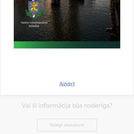
Dalīties
Aizvērt
Vai šī informācija bija noderīga?
Sniegt atsauksmi