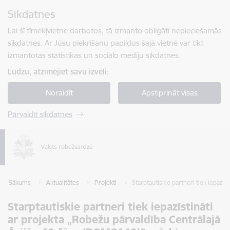
Pāriet uz lapas saturu
Sīkdatnes
Spied
lai meklētu
Enter
Lai šī tīmekļvietne darbotos, tā izmanto obligāti nepieciešamās
sīkdatnes. Ar Jūsu piekrišanu papildus šajā vietnē var tikt
izmantotas statistikas un sociālo mediju sīkdatnes.
Lūdzu, atzīmējiet savu izvēli:
Noraidīt
Apstiprināt visas
Pārvaldīt sīkdatnes
Sākums
Aktualitātes
Projekti
Starptautiskie partneri tiek iepaz
Starptautiskie partneri tiek iepazīstināti
ar projekta „Robežu pārvaldība Centrālajā