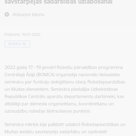
savstarpējas sadarbības uzlabošanai
Atskaņot tekstu
Publicēts: 19.01.2022.
BOMCA 10
2022.gada 17.-19.janvārī Robežu pārvaldības programma
Centrālajā Āzijā (BOMCA) organizēja nacionālo tiešsaistes
semināru par funkciju deleģēšanu starp Robežapsardzības
un Muitas dienestiem. Semināra piedalījās Uzbekistānas
Republikas Centrālo aparātu departamentu darbinieki, kas
atbildīgi par dienesta organizēšanu, koordinēšanu un
uzraudzību robežas šķērsošanas punktos.
Semināra mērķis bija palīdzēt uzlabot Robežapsardzības un
Muitas iestāžu savstarpējo sadarbību un optimizēt