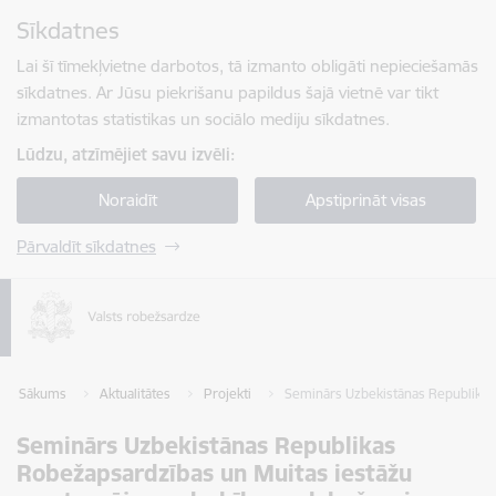
Pāriet uz lapas saturu
Sīkdatnes
Spied
lai meklētu
Enter
Lai šī tīmekļvietne darbotos, tā izmanto obligāti nepieciešamās
sīkdatnes. Ar Jūsu piekrišanu papildus šajā vietnē var tikt
izmantotas statistikas un sociālo mediju sīkdatnes.
Lūdzu, atzīmējiet savu izvēli:
Noraidīt
Apstiprināt visas
Pārvaldīt sīkdatnes
Sākums
Aktualitātes
Projekti
Seminārs Uzbekistānas Republikas 
Seminārs Uzbekistānas Republikas
Robežapsardzības un Muitas iestāžu