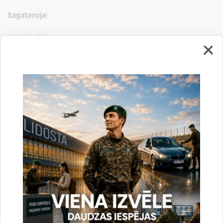
Sagatavoja:
Anželika Alika
VRS GP SSP Starptautiskās sadarbības un protokola nodaļa
tālr. 67913535
e-pasts:
Anzelika.Alika@rs.gov.lv
Drukāt lapu
Dalīties