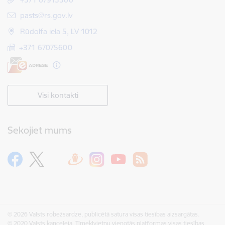
E-pasts:
pasts@rs.gov.lv
Rūdolfa iela 5, LV 1012
+371 67075600
Visi kontakti
Sekojiet mums
© 2026 Valsts robežsardze, publicētā satura visas tiesības aizsargātas.
© 2020 Valsts kanceleja, Tīmekļvietņu vienotās platformas visas tiesības