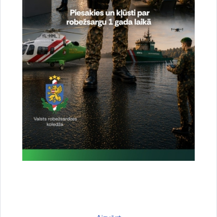
Vai šī informācija bija noderīga?
Sniegt atsauksmi
Esi pirmais, kas uzzina!