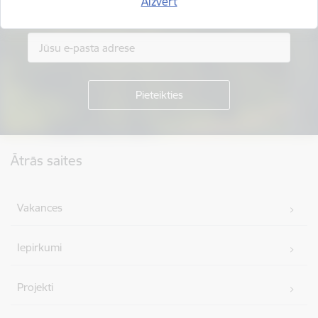
Aizvērt
Piesakies jaunumu saņemšanai savā e-pastā.
Kājene
Ātrās saites
Vakances
Iepirkumi
Projekti