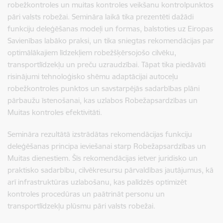
robežkontroles un muitas kontroles veikšanu kontrolpunktos
pāri valsts robežai. Semināra laikā tika prezentēti dažādi
funkciju deleģēšanas modeļi un formas, balstoties uz Eiropas
Savienības labāko praksi, un tika sniegtas rekomendācijas par
optimālākajiem līdzekļiem robežšķērsojošo cilvēku,
transportlīdzekļu un preču uzraudzībai. Tāpat tika piedāvāti
risinājumi tehnoloģisko shēmu adaptācijai autoceļu
robežkontroles punktos un savstarpējās sadarbības plāni
pārbaužu īstenošanai, kas uzlabos Robežapsardzības un
Muitas kontroles efektivitāti.
Semināra rezultātā izstrādātas rekomendācijas funkciju
deleģēšanas principa ieviešanai starp Robežapsardzības un
Muitas dienestiem. Šīs rekomendācijas ietver juridisko un
praktisko sadarbību, cilvēkresursu pārvaldības jautājumus, kā
arī infrastruktūras uzlabošanu, kas palīdzēs optimizēt
kontroles procedūras un paātrināt personu un
transportlīdzekļu plūsmu pāri valsts robežai.