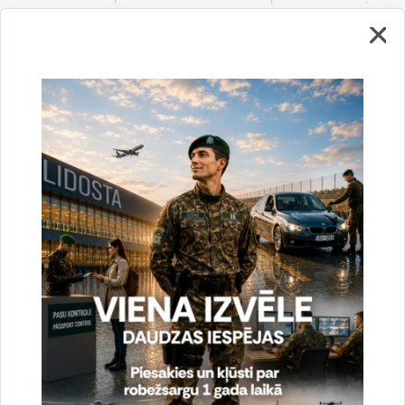
tālr. 67913535
e-pasts:
Anzelika.Alika@rs.gov.lv
Drukāt lapu
Dalīties