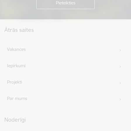
Kājene
Ātrās saites
Vakances
Iepirkumi
Projekti
Par mums
Noderīgi