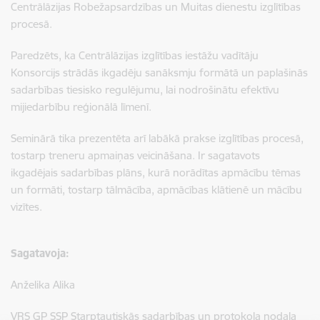
Centrālāzijas Robežapsardzības un Muitas dienestu izglītības
procesā.
Paredzēts, ka Centrālāzijas izglītības iestāžu vadītāju
Konsorcijs strādās ikgadēju sanāksmju formātā un paplašinās
sadarbības tiesisko regulējumu, lai nodrošinātu efektīvu
mijiedarbību reģionālā līmenī.
Seminārā tika prezentēta arī labākā prakse izglītības procesā,
tostarp treneru apmaiņas veicināšana. Ir sagatavots
ikgadējais sadarbības plāns, kurā norādītas apmācību tēmas
un formāti, tostarp tālmācība, apmācības klātienē un mācību
vizītes.
Sagatavoja:
Anželika Alika
VRS GP SSP Starptautiskās sadarbības un protokola nodaļa