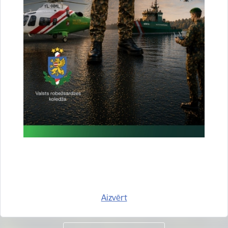
Vai šī informācija bija noderīga?
Sniegt atsauksmi
Esi pirmais, kas uzzina!
Piesakies jaunumu saņemšanai savā e-pastā.
Aizvērt