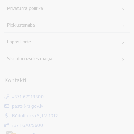
Privātuma politika
Piekļūstamība
Lapas karte
Sīkdatņu izvēles maiņa
Kontakti
+371 67913300
E-pasts:
pasts@rs.gov.lv
Rūdolfa iela 5, LV 1012
+371 67075600