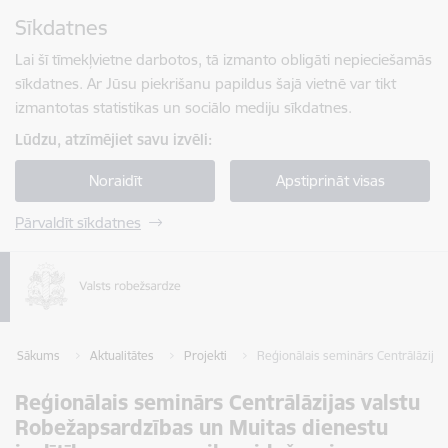
Pāriet uz lapas saturu
Sīkdatnes
Spied
lai meklētu
Enter
Lai šī tīmekļvietne darbotos, tā izmanto obligāti nepieciešamās
sīkdatnes. Ar Jūsu piekrišanu papildus šajā vietnē var tikt
izmantotas statistikas un sociālo mediju sīkdatnes.
Lūdzu, atzīmējiet savu izvēli:
Noraidīt
Apstiprināt visas
Pārvaldīt sīkdatnes
Sākums
Aktualitātes
Projekti
Reģionālais seminārs Centrālāzijas
Reģionālais seminārs Centrālāzijas valstu
Robežapsardzības un Muitas dienestu