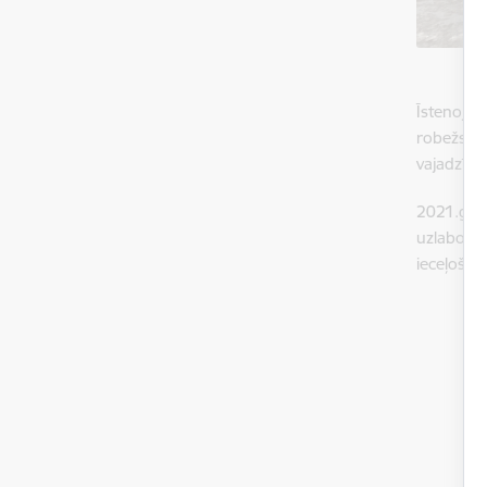
Īstenojot
robežsard
vajadzībā
2021.gada
uzlabojot
ieceļošan