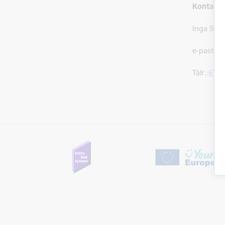
Kontaktp
Inga Svir
e-pasta 
Tālr.:
6707