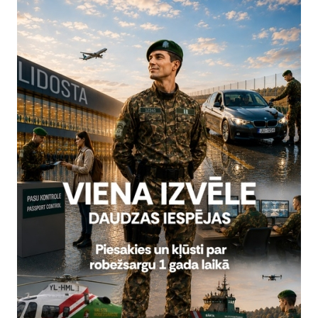
 Iekšējās drošības fonda projektu Nr.
VRS/IDF/2019/3 „Valsts robež
ze 2021.gada 13.aprīlī noslēdza līgumu ar SIA “Mūsa Motors Rīga”
m aprīkotu vieglo transportlīdzekļu piegādi par kopējo summu 59
 8.decembrī tika piegādāti divpadsmit specializētie transportlīdzek
 Valsts robežsardzes mobilitāti ārējās robežas apsardzībā, tajā skait
as un uzturēšanās nosacījumu ievērošanas kontroli, iespēju ātri reaģ
Projektu līdzfinansē Eiropas Savienīb
Šī publikācija ir veidota ar Iekšējās drošības fonda 2014. 
Par publikācijas saturu atbild Valsts robež