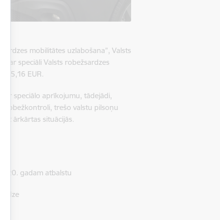
sardzes mobilitātes uzlabošana”, Valsts
 par speciāli Valsts robežsardzes
6 525,16 EUR.
ļi ar speciālo aprīkojumu,
tādejādi,
ā robežkontroli, trešo valstu pilsoņu
ēt ārkārtas situācijās.
a
- 2020. gadam atbalstu
sardze