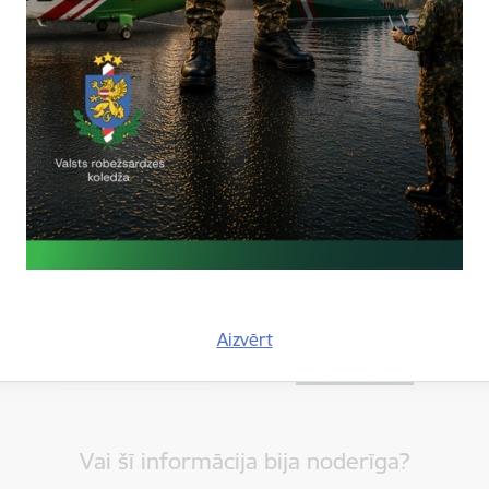
ersona:
ska
adrese:
inga.svirska@rs.gov.lv
5741
Aizvērt
Vai šī informācija bija noderīga?