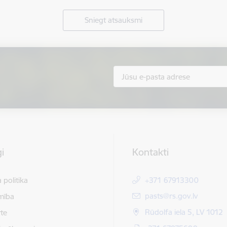
Sniegt atsauksmi
i
Kontakti
 politika
+371 67913300
E-pasts:
pasts@rs.gov.lv
mība
Rūdolfa iela 5, LV 1012
te