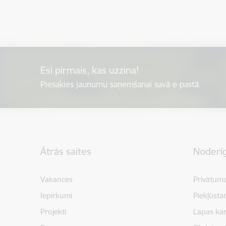
Esi pirmais, kas uzzina!
Piesakies jaunumu saņemšanai savā e-pastā.
Kājene
Ātrās saites
Noderīg
Vakances
Privātuma
Iepirkumi
Piekļūsta
Projekti
Lapas kar