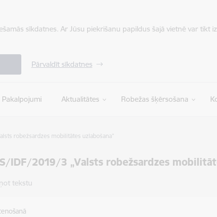
iešamās sīkdatnes. Ar Jūsu piekrišanu papildus šajā vietnē var tikt i
Pārvaldīt sīkdatnes
Pakalpojumi
Aktualitātes
Robežas šķērsošana
Ko
lsts robežsardzes mobilitātes uzlabošana”
S/IDF/2019/3 „Valsts robežsardzes mobilitāt
ņot tekstu
stenošanā