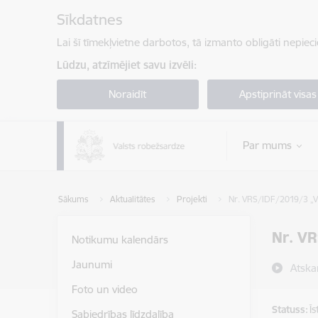
Pāriet uz lapas saturu
Sīkdatnes
Lai šī tīmekļvietne darbotos, tā izmanto obligāti nepiec
Lūdzu, atzīmējiet savu izvēli:
Noraidīt
Apstiprināt visas
Par mums
Sākums
Aktualitātes
Projekti
Nr. VRS/IDF/2019/3 „Va
Nr. VR
Notikumu kalendārs
Jaunumi
Atska
Foto un video
Statuss:
Ī
Sabiedrības līdzdalība