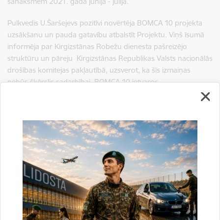
sanāksmēm 2021. gada jūnijā - jūlijā.
Pulkvedis U.Šaršejevs pozitīvi novērtēja BOMCA 10 projekta
uzsākšanu un pauda gatavību atbalstīt Projektu. Viņš īsumā
informēja par Kirgizstānas Robežu dienesta pašreizējo
struktūru un pāreju Kirgizstānas Republikas Valsts nacionālās
drošības komitejas pakļautībā, uzsverot, ka šīs izmaiņas
nebūs šķērslis sadarbībai BOMCA 10 ietvaros.
Kirgizstānas Robežu dienesta priekšnieks izteica pateicību
visam BOMCA projekta personālam par atbalstu, kas sniegts
BOMCA 9 projekta ieviešanas laikā no 2015. līdz 2020.
gadam, pasniedzot BOMCA 9 projektam Atzinības rakstu.
Tikšanās noslēgumā M.Domiņš Kirgizstānas Robežu dienesta
direktoram pulkvedim U.Šarsejevam iesniedza Latvijas Valsts
robežsardzes priekšnieka apsveikumu Robežsargu dienā, ko
Kirgizstānā atzīmē katru gadu 28.maijā.