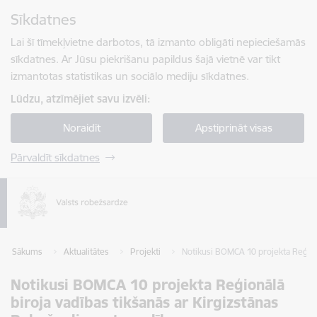
Pāriet uz lapas saturu
Sīkdatnes
Spied
lai meklētu
Enter
Lai šī tīmekļvietne darbotos, tā izmanto obligāti nepieciešamās
sīkdatnes. Ar Jūsu piekrišanu papildus šajā vietnē var tikt
izmantotas statistikas un sociālo mediju sīkdatnes.
Lūdzu, atzīmējiet savu izvēli:
Noraidīt
Apstiprināt visas
Pārvaldīt sīkdatnes
Sākums
Aktualitātes
Projekti
Notikusi BOMCA 10 projekta Reģionā
Notikusi BOMCA 10 projekta Reģionālā
biroja vadības tikšanās ar Kirgizstānas