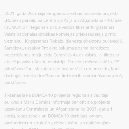
2021. gada 26. maijā Eiropas savienības finansētā projekta
„Robežu pārvaldība Centrālajā Āzijā un Afganistānā - 10.fāze
(BOMCA10)” Reģionālā biroja vadība tikās ar Kirgizstānas
Valsts nacionālās drošības komitejas priekšsēdētāja pirmo
vietnieku, Kirgizstānas Robežu dienesta direktoru pulkvedi U.
Šarsejevu, uzsākot Projekta sākuma posmā paredzēto
novērtēšanas misiju ciklu Centrālās Āzijas valstīs, lai tiktos ar
attiecīgo valstu Ārlietu ministriju, Projekta mērķa iestāžu, ES
pārstāvniecību, starptautisko organizāciju un projektu, kuri
darbojas robežu drošības un tirdzniecības veicināšanas jomā,
pārstāvjiem.
Tikšanās laikā BOMCA 10 projekta reģionālais vadītājs
pulkvedis Māris Domins informēja par oficiālo projekta
uzsākšanu Centrālāzijā un Afganistānā no 2021. gada 1.
aprīļa, iepazīstināja ar BOMCA 10 darbības jomām,
partneriem un struktūru, rīcības plānu un gaidāmajām