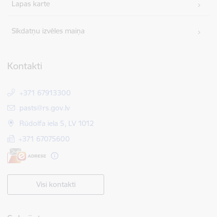
Lapas karte
Sīkdatņu izvēles maiņa
Kontakti
+371 67913300
E-pasts:
pasts@rs.gov.lv
Rūdolfa iela 5, LV 1012
+371 67075600
Visi kontakti