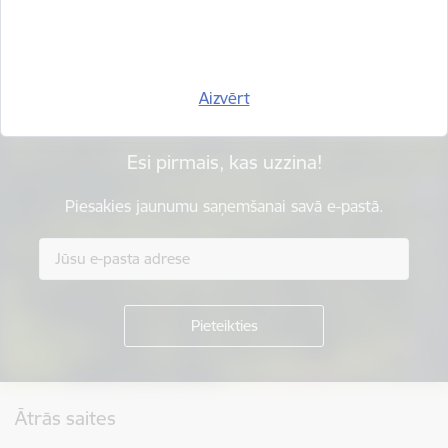
Sniegt atsauksmi
Aizvērt
Esi pirmais, kas uzzina!
Piesakies jaunumu saņemšanai savā e-pastā.
Kājene
Ātrās saites