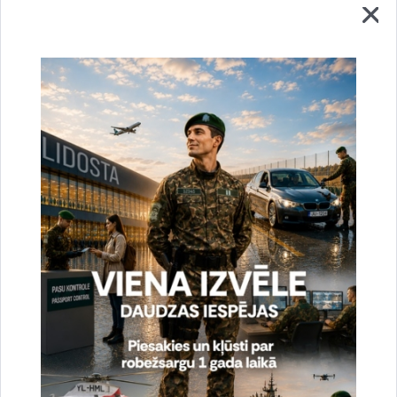
apdraudējumu un provokāciju ātrai un tūlītējai novēršanai,
tajā skaitā nodrošinot neregulārās migrācijas kontroli uz
Eiropas Savienības ārējās robežas, kā arī ievērojami stiprina
Valsts robežsardze spējas organizēt pašreizējai ģeopolitiskajai
situācijai atbilstošus reaģēšanas pasākumus un progresīvu
pieeju integrētai robežas pārvaldībai atbilstoši Eiropas
Savienības prasībām.
Projekts tika īstenots Finansiāla atbalsta instrumenta robežu
pārvaldībai un vīzu politikai 2021.-2027.gada perioda
ietvaros, kura vadošā iestāde Latvijā ir Iekšlietu ministrija.
Projekta kopējās izmaksas ir EUR 2 850 814 (fonda
finansējums – EUR 2 138 110, valsts budžeta finansējums –
EUR 712 704).
Kontaktpersona:
Kaspars Fišmeisters