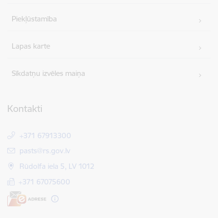
Piekļūstamība
Lapas karte
Sīkdatņu izvēles maiņa
Kontakti
+371 67913300
E-pasts:
pasts@rs.gov.lv
Rūdolfa iela 5, LV 1012
+371 67075600