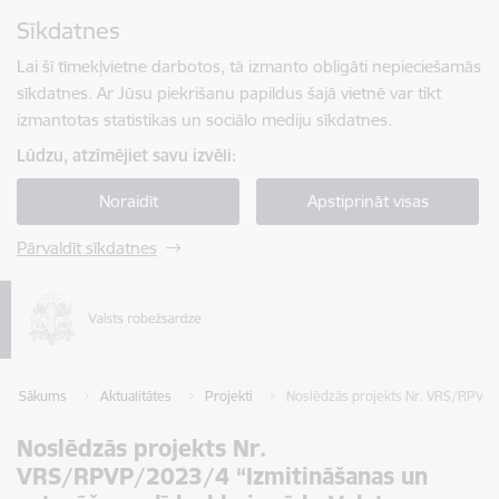
Pāriet uz lapas saturu
Sīkdatnes
Spied
lai meklētu
Enter
Lai šī tīmekļvietne darbotos, tā izmanto obligāti nepieciešamās
sīkdatnes. Ar Jūsu piekrišanu papildus šajā vietnē var tikt
izmantotas statistikas un sociālo mediju sīkdatnes.
Lūdzu, atzīmējiet savu izvēli:
Noraidīt
Apstiprināt visas
Pārvaldīt sīkdatnes
Sākums
Aktualitātes
Projekti
Noslēdzās projekts Nr. VRS/RPVP/2
Noslēdzās projekts Nr.
VRS/RPVP/2023/4 “Izmitināšanas un