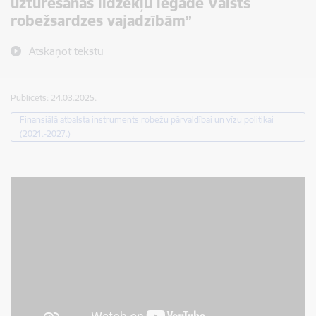
uzturēšanas līdzekļu iegāde Valsts
robežsardzes vajadzībām”
Atskaņot tekstu
Publicēts: 24.03.2025.
Finansiālā atbalsta instruments robežu pārvaldībai un vīzu politikai
(2021.-2027.)