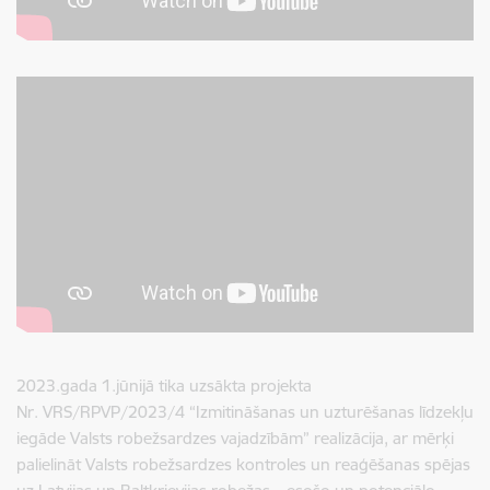
2023.gada 1.jūnijā tika uzsākta projekta
Nr. VRS/RPVP/2023/4 “Izmitināšanas un uzturēšanas līdzekļu
iegāde Valsts robežsardzes vajadzībām” realizācija, ar mērķi
palielināt Valsts robežsardzes kontroles un reaģēšanas spējas