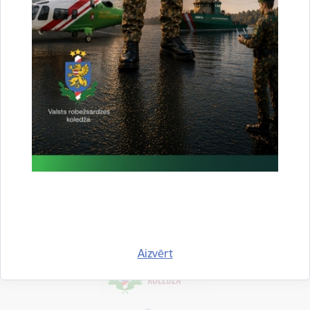
E-pasts:
kaspars.fismeisters@rs.gov.lv
Tālr.:
63604806
Drukāt lapu
Dalīties
Aizvērt