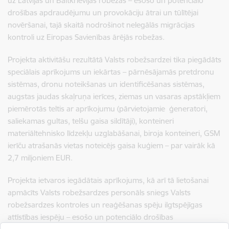
uz Latvijas un Baltkrievijas robežas – esošo un potenciālo
drošības apdraudējumu un provokāciju ātrai un tūlītējai
novēršanai, tajā skaitā nodrošinot nelegālās migrācijas
kontroli uz Eiropas Savienības ārējās robežas.
Projekta aktivitāšu rezultātā Valsts robežsardzei tika piegādāts
speciālais aprīkojums un iekārtas –
pārnēsājamās pretdronu
sistēmas, dronu noteikšanas un identificēšanas sistēmas,
augstas jaudas skaļruņa ierīces, ziemas un vasaras apstākļiem
piemērotās teltis ar aprīkojumu (pārvietojamie ģeneratori,
saliekamas gultas, telšu gaisa sildītāji), konteineri
materiāltehnisko līdzekļu uzglabāšanai, biroja konteineri, GSM
ierīču atrašanās vietas noteicējs gaisa kuģiem –
par vairāk kā
2,7 miljoniem EUR.
Projekta ietvaros iegādātais aprīkojums, kā arī tā lietošanai
apmācīts Valsts robežsardzes personāls sniegs Valsts
robežsardzes kontroles un reaģēšanas spēju ilgtspējīgas
attīstības iespēju – esošo un potenciālo drošības