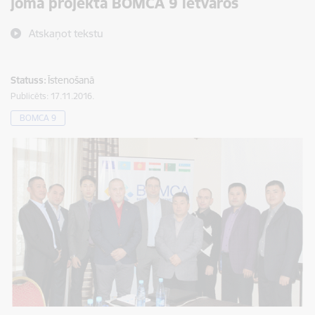
jomā projekta BOMCA 9 ietvaros
Atskaņot tekstu
Statuss:
Īstenošanā
Publicēts: 17.11.2016.
BOMCA 9