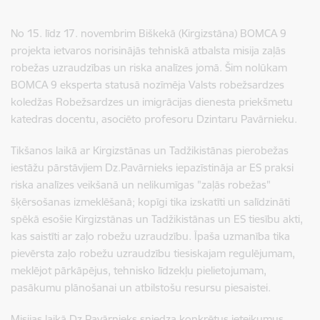
No 15. līdz 17. novembrim Biškekā (Kirgizstāna) BOMCA 9
projekta ietvaros norisinājās tehniskā atbalsta misija zaļās
robežas uzraudzības un riska analīzes jomā. Šim nolūkam
BOMCA 9 eksperta statusā nozīmēja Valsts robežsardzes
koledžas Robežsardzes un imigrācijas dienesta priekšmetu
katedras docentu, asociēto profesoru Dzintaru Pavārnieku.
Tikšanos laikā ar Kirgizstānas un Tadžikistānas pierobežas
iestāžu pārstāvjiem Dz.Pavārnieks iepazīstināja ar ES praksi
riska analīzes veikšanā un nelikumīgas "zaļās robežas"
šķērsošanas izmeklēšanā; kopīgi tika izskatīti un salīdzināti
spēkā esošie Kirgizstānas un Tadžikistānas un ES tiesību akti,
kas saistīti ar zaļo robežu uzraudzību. Īpaša uzmanība tika
pievērsta zaļo robežu uzraudzību tiesiskajam regulējumam,
meklējot pārkāpējus, tehnisko līdzekļu pielietojumam,
pasākumu plānošanai un atbilstošu resursu piesaistei.
Misijas laikā Dz.Pavārnieks sniedza konkrētus ieteikumus