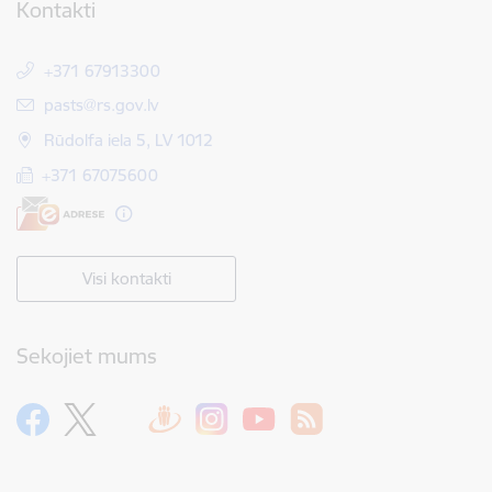
Kontakti
+371 67913300
E-pasts:
pasts@rs.gov.lv
Rūdolfa iela 5, LV 1012
+371 67075600
Visi kontakti
Sekojiet mums