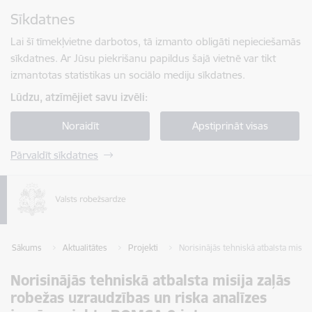
Pāriet uz lapas saturu
Sīkdatnes
Spied
lai meklētu
Enter
Lai šī tīmekļvietne darbotos, tā izmanto obligāti nepieciešamās
sīkdatnes. Ar Jūsu piekrišanu papildus šajā vietnē var tikt
izmantotas statistikas un sociālo mediju sīkdatnes.
Lūdzu, atzīmējiet savu izvēli:
Noraidīt
Apstiprināt visas
Pārvaldīt sīkdatnes
Sākums
Aktualitātes
Projekti
Norisinājās tehniskā atbalsta misi
Norisinājās tehniskā atbalsta misija zaļās
robežas uzraudzības un riska analīzes