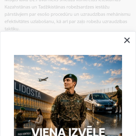
Kazahstānas un Tadžikistānas robežsardzes iestāžu
pārstāvjiem par esošo procedūru un uzraudzības mehānismu
efektivitātes uzlabošanu, kā arī par zaļo robežu uzraudzības
taktiku.
Informāciju sagatavoja:
Inguna Neimane
VRS GP AP Starptautiskās sadarbības un protokola nodaļas
vecākā inspektore
Drukāt lapu
Dalīties