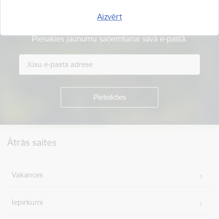
Esi pirmais, kas uzzina!
Aizvērt
Piesakies jaunumu saņemšanai savā e-pastā.
Kājene
Ātrās saites
Vakances
Iepirkumi