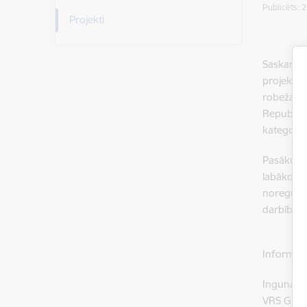
Publicēts: 
Projekti
Saskaņā a
projekta 
robežas p
Republika
kategorij
Pasākuma 
labāko pi
noregulēš
darbības 
Informāci
Inguna N
VRS GP AP