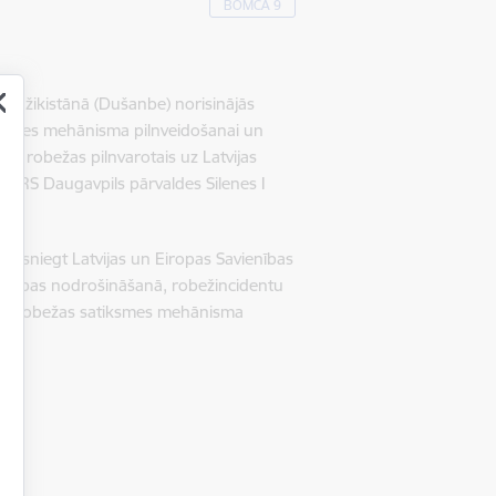
BOMCA 9
Tadžikistānā (Dušanbe) norisinājās
atiksmes mehānisma pilnveidošanai un
sts robežas pilnvarotais uz Latvijas
n VRS Daugavpils pārvaldes Silenes I
.
 sniegt Latvijas un Eiropas Savienības
arbības nodrošināšanā, robežincidentu
 pierobežas satiksmes mehānisma
re