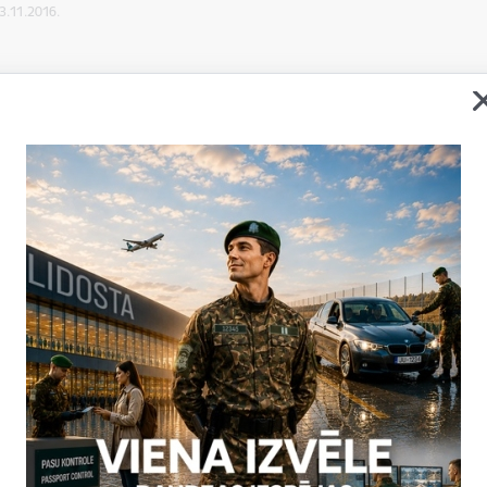
23.11.2016.
r BOMCA 9 projekta ieviešanas grafiku, šī gada 21. - 23.novembrī 
2.4. aktivitāte „Tehniskā atbalsta sniegšana vietējās pierobežas s
ilnvaroto pārstāvju darbība", kuru ES ekspertu statusā realizēja Val
s - Krievijas Federācijas valsts robežas pulkvedis Jānis Kononovs u
as robežkontroles punkta priekšnieks pulkvežleitnants Valdis Jukšs
mērķis bija Tadžikistānas robežapsardzības iestādes amatpersonām
eredzi un izstrādāt rekomendācijas robežas pilnvaroto pārstāvju d
anas mehānisma uzlabošanā, kā arī sniegt priekšlikumus vietējās
pilnveidošanā uz Kirgizstānas robežas ar kaimiņu valstīm.
ju sagatavoja:
eimane
 Starptautiskās sadarbības un protokola nodaļas vecākā inspekto