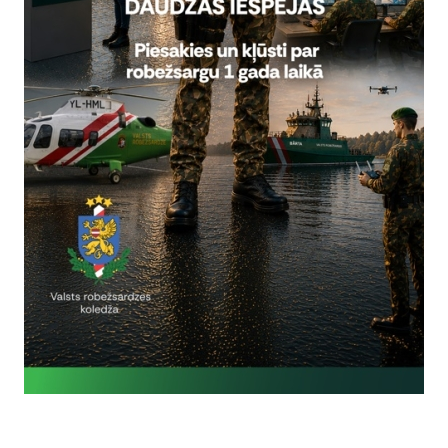
Vai šī informācija bija noderīga?
Sniegt atsauksmi