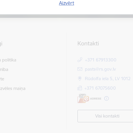
Aizvērt
i
Kontakti
 politika
+371 67913300
E-pasts:
pasts@rs.gov.lv
mība
Rūdolfa iela 5, LV 1012
te
+371 67075600
izvēles maiņa
Visi kontakti