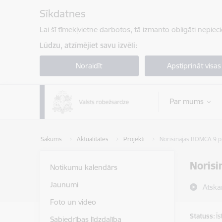
Pāriet uz lapas saturu
Sīkdatnes
Lai šī tīmekļvietne darbotos, tā izmanto obligāti nepiec
Lūdzu, atzīmējiet savu izvēli:
Noraidīt
Apstiprināt visas
Par mums
Sākums
Aktualitātes
Projekti
Norisinājās BOMCA 9 pro
Norisi
Notikumu kalendārs
Jaunumi
Atska
Foto un video
Statuss:
Ī
Sabiedrības līdzdalība