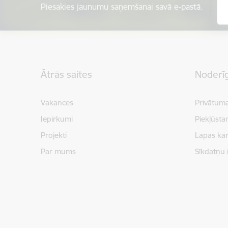
Piesakies jaunumu saņemšanai savā e-pastā.
Kājene
Ātrās saites
Noderīg
Vakances
Privātuma
Iepirkumi
Piekļūsta
Projekti
Lapas kar
Par mums
Sīkdatņu 