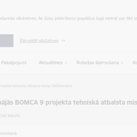
iešamās sīkdatnes. Ar Jūsu piekrišanu papildus šajā vietnē var tikt i
Pārvaldīt sīkdatnes
Pakalpojumi
Aktualitātes
Robežas šķērsošana
Ko
jekta tehniskā atbalsta misija Tadžikistānā
nājās BOMCA 9 projekta tehniskā atbalsta mis
ņot tekstu
stenošanā