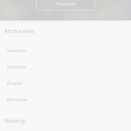
Kājene
Ātrās saites
Vakances
Iepirkumi
Projekti
Par mums
Noderīgi