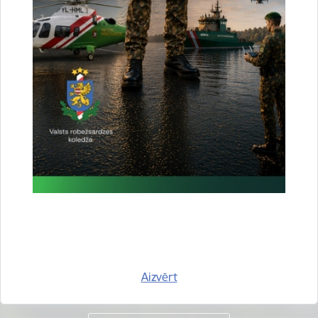
Vai šī informācija bija noderīga?
Sniegt atsauksmi
Esi pirmais, kas uzzina!
Piesakies jaunumu saņemšanai savā e-pastā.
Aizvērt