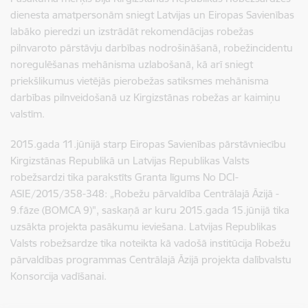
dienesta amatpersonām sniegt Latvijas un Eiropas Savienības
labāko pieredzi un izstrādāt rekomendācijas robežas
pilnvaroto pārstāvju darbības nodrošināšanā, robežincidentu
noregulēšanas mehānisma uzlabošanā, kā arī sniegt
priekšlikumus vietējās pierobežas satiksmes mehānisma
darbības pilnveidošanā uz Kirgizstānas robežas ar kaimiņu
valstīm.
2015.gada 11.jūnijā starp Eiropas Savienības pārstāvniecību
Kirgizstānas Republikā un Latvijas Republikas Valsts
robežsardzi tika parakstīts Granta līgums No DCI-
ASIE/2015/358-348: „Robežu pārvaldība Centrālajā Āzijā -
9.fāze (BOMCA 9)", saskaņā ar kuru 2015.gada 15.jūnijā tika
uzsākta projekta pasākumu ieviešana. Latvijas Republikas
Valsts robežsardze tika noteikta kā vadošā institūcija Robežu
pārvaldības programmas Centrālajā Āzijā projekta dalībvalstu
Konsorcija vadīšanai.