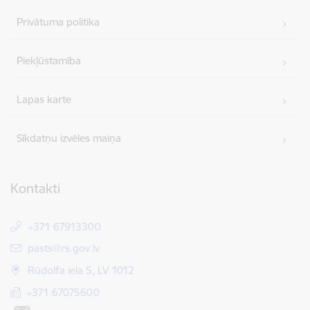
Privātuma politika
Piekļūstamība
Lapas karte
Sīkdatņu izvēles maiņa
Kontakti
+371 67913300
E-pasts:
pasts@rs.gov.lv
Rūdolfa iela 5, LV 1012
+371 67075600