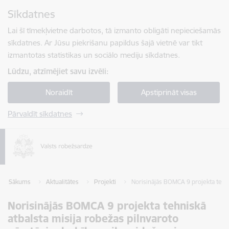
Pāriet uz lapas saturu
Sīkdatnes
Spied
lai meklētu
Enter
Lai šī tīmekļvietne darbotos, tā izmanto obligāti nepieciešamās
sīkdatnes. Ar Jūsu piekrišanu papildus šajā vietnē var tikt
izmantotas statistikas un sociālo mediju sīkdatnes.
Lūdzu, atzīmējiet savu izvēli:
Noraidīt
Apstiprināt visas
Pārvaldīt sīkdatnes
Sākums
Aktualitātes
Projekti
Norisinājās BOMCA 9 projekta tehni
Norisinājās BOMCA 9 projekta tehniskā
atbalsta misija robežas pilnvaroto