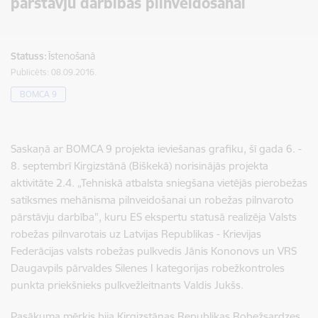
pārstāvju darbības pilnveidošanai
Statuss:
Īstenošanā
Publicēts: 08.09.2016.
BOMCA 9
Saskaņā ar BOMCA 9 projekta ieviešanas grafiku, šī gada 6. -
8. septembrī Kirgizstānā (Biškekā) norisinājās projekta
aktivitāte 2.4. „Tehniskā atbalsta sniegšana vietējās pierobežas
satiksmes mehānisma pilnveidošanai un robežas pilnvaroto
pārstāvju darbība", kuru ES ekspertu statusā realizēja Valsts
robežas pilnvarotais uz Latvijas Republikas - Krievijas
Federācijas valsts robežas pulkvedis Jānis Kononovs un VRS
Daugavpils pārvaldes Silenes I kategorijas robežkontroles
punkta priekšnieks pulkvežleitnants Valdis Jukšs.
Pasākuma mērķis bija Kirgizstānas Republikas Robežsardzes