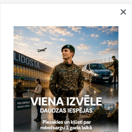
Informāciju sagatavoja: Māris Domiņš,
VRS GP AP Starptautiskās sadarbības un protokola nodaļas
priekšnieks
Drukāt lapu
Dalīties