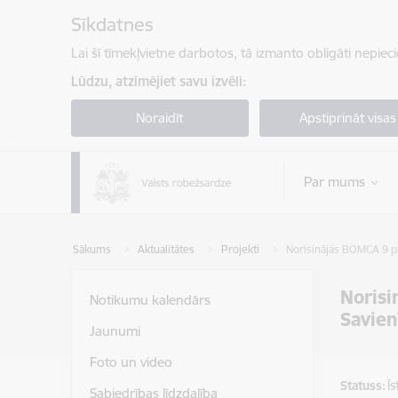
Pāriet uz lapas saturu
Sīkdatnes
Lai šī tīmekļvietne darbotos, tā izmanto obligāti nepiec
Lūdzu, atzīmējiet savu izvēli:
Noraidīt
Apstiprināt visas
Par mums
Sākums
Aktualitātes
Projekti
Norisinājās BOMCA 9 pr
Norisi
Notikumu kalendārs
Savien
Jaunumi
Foto un video
Statuss:
Ī
Sabiedrības līdzdalība