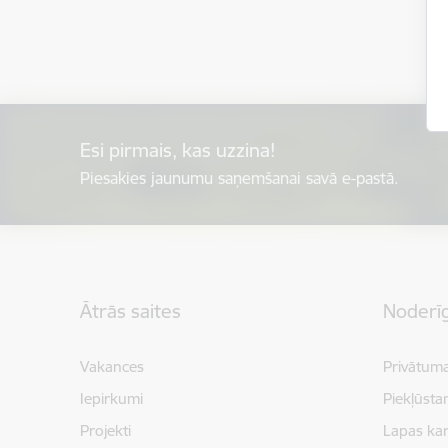
Esi pirmais, kas uzzina!
Piesakies jaunumu saņemšanai savā e-pastā.
Kājene
Ātrās saites
Noderīg
Vakances
Privātuma
Iepirkumi
Piekļūsta
Projekti
Lapas kar