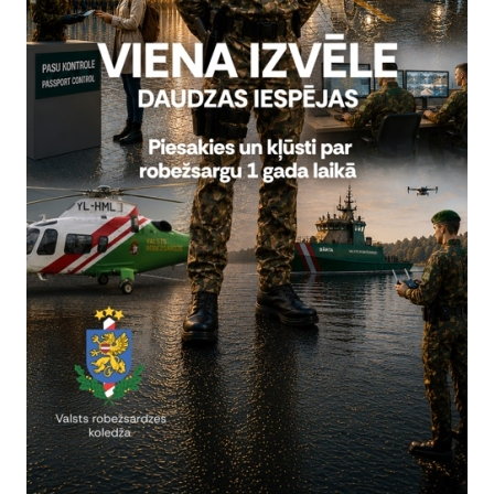
o dienestu.
 11.jūnijā starp Eiropas Savienības pārstāvniecību Kirgizstānas Rep
zi tika parakstīts Granta līgums No DCI-ASIE/2015/358-348: „Robež
", saskaņā ar kuru 2015.gada 15.jūnijā tika uzsākta projekta pasā
bežsardze tika noteikta kā vadošā institūcija Robežu pārvaldības p
tu Konsorcija vadīšanai.
Vai šī informācija bija noderīga?