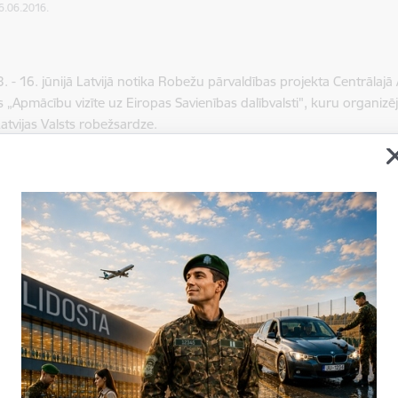
16.06.2016.
3. - 16. jūnijā Latvijā notika Robežu pārvaldības projekta Centrālaj
„Apmācību vizīte uz Eiropas Savienības dalībvalsti", kuru organi
Latvijas Valsts robežsardze.
vizītē piedalījās robežapsardzības, muitas, veterināro un fitosanit
 Āzijas valstīm - Kazahstānas, Kirgizstānas, Tadžikistānas, Turkmen
mērķis ir demonstrēt Eiropas Savienības labāko praksi legālās mig
šanas jomā - sadarbības organizāciju centrālajā, reģionālajā un v
as jomās, robežpārbaužu un robežuzraudzības nodrošināšanā, pers
a apmācību organizēšanā.
vizītē Centrālās Āzijas delegācijas apmeklēja Valsts robežsardzes 
ijas centru, Ekspertīžu dienestu), Valsts robežsardzes Ludzas pārva
roles punktu, Opoļu robežapsardzības nodaļu), Valsts robežsardzes 
zes koledžu, kā arī sadarbības iestādes - Valsts Ieņēmumu dienest