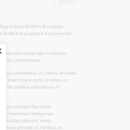
BOMCA 9
ā Āzijā 9.fāzes (BOMCA 9) projekta
zēja BOMCA 9 projekta II komponentes
āro dienestu delegācijas no piecām
istānas, Uzbekistānas.
rācijas pārvaldības un robežu drošības
ietējā līmenī dokumentu drošības un
onāla politikas plānošanas un
Galveno pārvaldi (Nacionālo
ldi (Terehovas I kategorijas
Aviācijas pārvaldi, Valsts
a Muitas pārvaldi un Pārtikas un