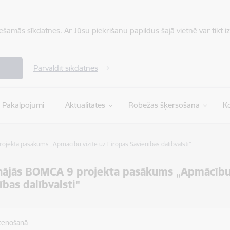
iešamās sīkdatnes. Ar Jūsu piekrišanu papildus šajā vietnē var tikt i
Pārvaldīt sīkdatnes
Pakalpojumi
Aktualitātes
Robežas šķērsošana
Ko
ojekta pasākums „Apmācību vizīte uz Eiropas Savienības dalībvalsti"
nājās BOMCA 9 projekta pasākums „Apmācību 
ības dalībvalsti"
stenošanā