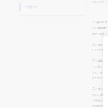
Publicēts: 
Projekti
Šī gada 1
pasākums 
ieviesējs 
Apmācību 
Centrālās
Pasākuma 
nodrošinā
biometrij
personāl
Apmācību 
koordināc
robežkont
robežsard