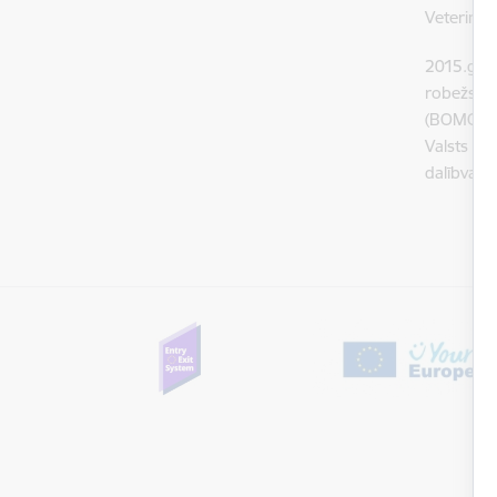
Veterinār
2015.gada
robežsard
(BOMCA 9)
Valsts ro
dalībvals