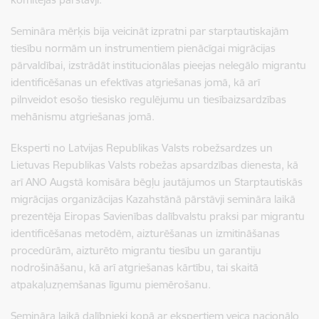
Semināra mērķis bija veicināt izpratni par starptautiskajām
tiesību normām un instrumentiem pienācīgai migrācijas
pārvaldībai, izstrādāt institucionālas pieejas nelegālo migrantu
identificēšanas un efektīvas atgriešanas jomā, kā arī
pilnveidot esošo tiesisko regulējumu un tiesībaizsardzības
mehānismu atgriešanas jomā.
Eksperti no Latvijas Republikas Valsts robežsardzes un
Lietuvas Republikas Valsts robežas apsardzības dienesta, kā
arī ANO Augstā komisāra bēgļu jautājumos un Starptautiskās
migrācijas organizācijas Kazahstānā pārstāvji semināra laikā
prezentēja Eiropas Savienības dalībvalstu praksi par migrantu
identificēšanas metodēm, aizturēšanas un izmitināšanas
procedūrām, aizturēto migrantu tiesību un garantiju
nodrošināšanu, kā arī atgriešanas kārtību, tai skaitā
atpakaļuzņemšanas līgumu piemērošanu.
Semināra laikā dalībnieki kopā ar ekspertiem veica nacionālo