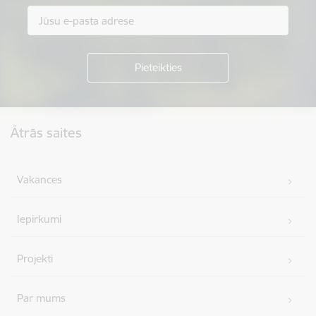
Kājene
Ātrās saites
Vakances
Iepirkumi
Projekti
Par mums