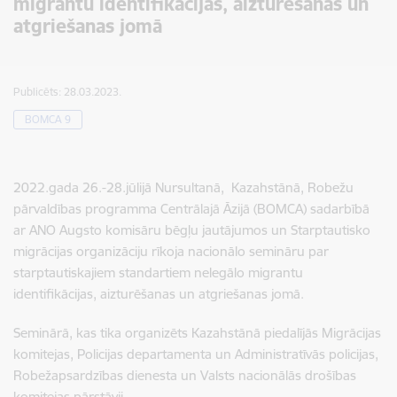
migrantu identifikācijas, aizturēšanas un
atgriešanas jomā
Publicēts: 28.03.2023.
BOMCA 9
2022.gada 26.-28.jūlijā Nursultanā, Kazahstānā, Robežu
pārvaldības programma Centrālajā Āzijā (BOMCA) sadarbībā
ar ANO Augsto komisāru bēgļu jautājumos un Starptautisko
migrācijas organizāciju rīkoja nacionālo semināru par
starptautiskajiem standartiem nelegālo migrantu
identifikācijas, aizturēšanas un atgriešanas jomā.
Seminārā, kas tika organizēts Kazahstānā piedalījās Migrācijas
komitejas, Policijas departamenta un Administratīvās policijas,
Robežapsardzības dienesta un Valsts nacionālās drošības
komitejas pārstāvji.