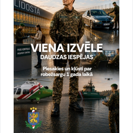
Anželika Alika
VRS GP SSP Starptautiskās sadarbības un protokola nodaļa
tālr. 67913535
e-pasts:
Anzelika.Alika@rs.gov.lv
Drukāt lapu
Dalīties