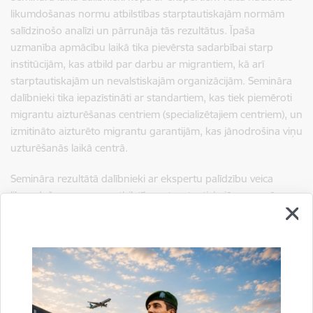
likumdošanas normu atbilstības starptautiskajām normām
salīdzinošo analīzi un pārrunāja tās rezultātus. Īpaša
uzmanība apmācību laikā tika pievērsta sadarbībai starp
institūcijām, kas atbild par darbu ar migrantiem, kā arī
starptautiskajām un nevalstiskajām organizācijām. Semināra
dalībnieki tika iepazīstināti ar standartiem, kas tiek piemēroti
migrantu aizturēšanas centriem (specializētajiem centriem), un
izmitināto aizturēto migrantu garantijām, kas jānodrošina viņu
uzturēšanās laikā centrā.
Semināra rezultātā dalībnieki ar ekspertu palīdzību veica
likumdošanas normu atbilstības starptautiskajām normām
salīdzinošo analīzi un pārrunāja tās rezultātus. Īpaša
uzmanība apmācību laikā tika pievērsta sadarbībai starp
institūcijām, kas atbild par darbu ar migrantiem, kā arī
starptautiskajām un nevalstiskajām organizācijām.
Sagatavoja: