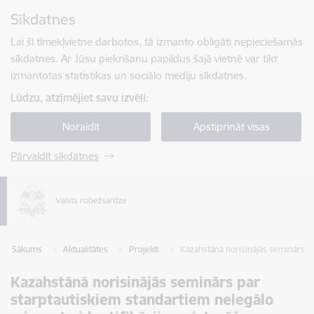
Pāriet uz lapas saturu
Sīkdatnes
Spied
lai meklētu
Enter
Lai šī tīmekļvietne darbotos, tā izmanto obligāti nepieciešamās
sīkdatnes. Ar Jūsu piekrišanu papildus šajā vietnē var tikt
izmantotas statistikas un sociālo mediju sīkdatnes.
Lūdzu, atzīmējiet savu izvēli:
Noraidīt
Apstiprināt visas
Pārvaldīt sīkdatnes
Sākums
Aktualitātes
Projekti
Kazahstānā norisinājās seminārs pa
Kazahstānā norisinājās seminārs par
starptautiskiem standartiem nelegālo