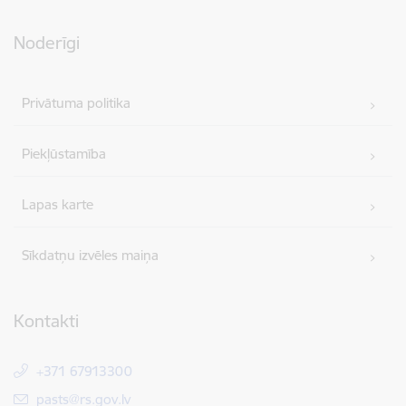
Noderīgi
Privātuma politika
Piekļūstamība
Lapas karte
Sīkdatņu izvēles maiņa
Kontakti
+371 67913300
E-pasts:
pasts@rs.gov.lv