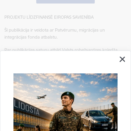
PROJEKTU LĪDZFINANSĒ EIROPAS SAVIENĪBA
Šī publikācija ir veidota ar Patvērumu, migrācijas un
integrācijas fonda atbalstu.
Par publikācijas saturu atbild Valsts robežsardzes koledža.
Sagatavoja:
Diāna Deņisova
Valsts robežsardzes koledžas vadītāja palīdze
tālr.
64603680
, mob.
26551139
e-pasts:
diana.denisova@rs.gov.lv