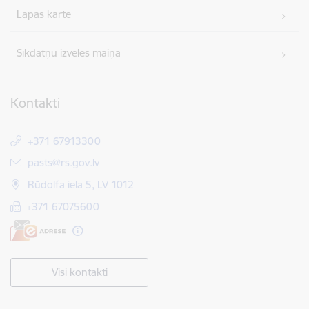
Lapas karte
Sīkdatņu izvēles maiņa
Kontakti
+371 67913300
E-pasts:
pasts@rs.gov.lv
Rūdolfa iela 5, LV 1012
+371 67075600
Visi kontakti