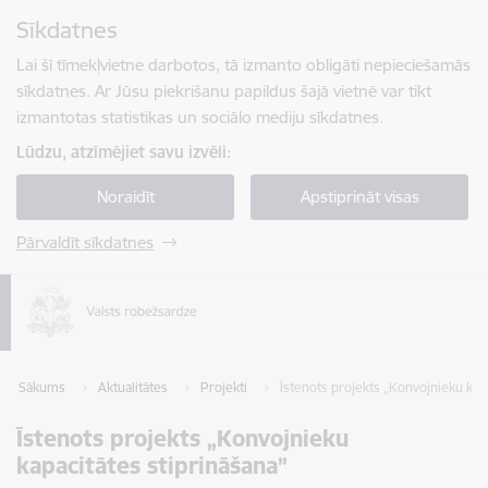
Pāriet uz lapas saturu
Sīkdatnes
Spied
lai meklētu
Enter
Lai šī tīmekļvietne darbotos, tā izmanto obligāti nepieciešamās
sīkdatnes. Ar Jūsu piekrišanu papildus šajā vietnē var tikt
izmantotas statistikas un sociālo mediju sīkdatnes.
Lūdzu, atzīmējiet savu izvēli:
Noraidīt
Apstiprināt visas
Pārvaldīt sīkdatnes
Sākums
Aktualitātes
Projekti
Īstenots projekts „Konvojnieku kap
Īstenots projekts „Konvojnieku
kapacitātes stiprināšana”