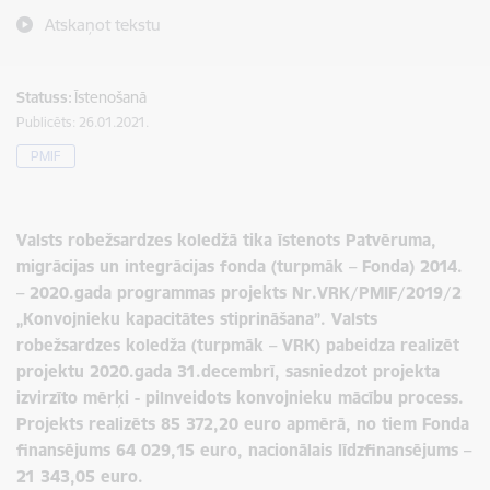
Atskaņot tekstu
Statuss:
Īstenošanā
Publicēts: 26.01.2021.
PMIF
Valsts robežsardzes koledžā tika īstenots Patvēruma,
migrācijas un integrācijas fonda (turpmāk – Fonda) 2014.
– 2020.gada programmas projekts Nr.VRK/PMIF/2019/2
„Konvojnieku kapacitātes stiprināšana”. Valsts
robežsardzes koledža (turpmāk – VRK) pabeidza realizēt
projektu 2020.gada 31.decembrī, sasniedzot projekta
izvirzīto mērķi - pilnveidots konvojnieku mācību process.
Projekts realizēts 85 372,20 euro apmērā, no tiem Fonda
finansējums 64 029,15 euro, nacionālais līdzfinansējums –
21 343,05 euro.