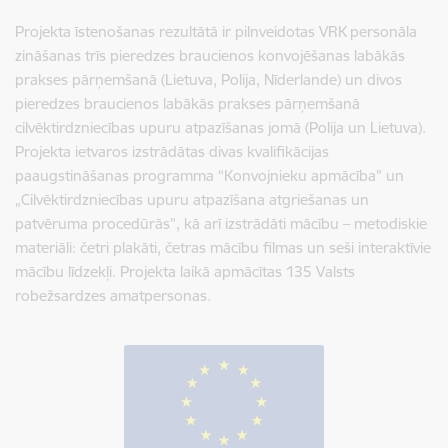
Projekta īstenošanas rezultātā ir pilnveidotas VRK personāla
zināšanas trīs pieredzes braucienos konvojēšanas labākās
prakses pārņemšanā (Lietuva, Polija, Nīderlande) un divos
pieredzes braucienos labākās prakses pārņemšanā
cilvēktirdzniecības upuru atpazīšanas jomā (Polija un Lietuva).
Projekta ietvaros izstrādātas divas kvalifikācijas
paaugstināšanas programma “Konvojnieku apmācība” un
„Cilvēktirdzniecības upuru atpazīšana atgriešanas un
patvēruma procedūrās”, kā arī izstrādāti mācību – metodiskie
materiāli: četri plakāti, četras mācību filmas un seši interaktīvie
mācību līdzekļi. Projekta laikā apmācītas 135 Valsts
robežsardzes amatpersonas.