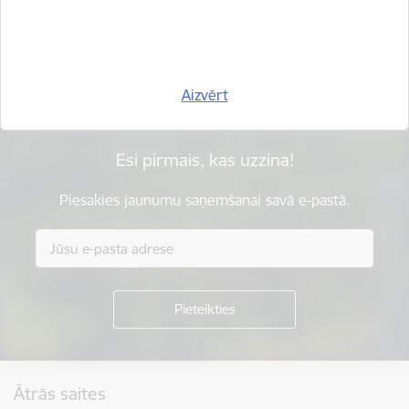
Vai šī informācija bija noderīga?
Sniegt atsauksmi
Aizvērt
Esi pirmais, kas uzzina!
Piesakies jaunumu saņemšanai savā e-pastā.
Kājene
Ātrās saites