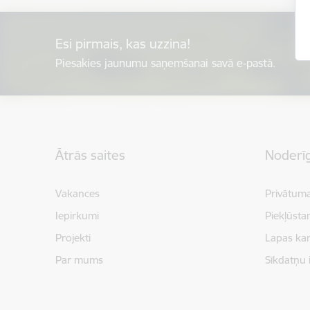
Esi pirmais, kas uzzina!
Piesakies jaunumu saņemšanai savā e-pastā.
Kājene
Ātrās saites
Noderīg
Vakances
Privātuma
Iepirkumi
Piekļūsta
Projekti
Lapas kar
Par mums
Sīkdatņu 