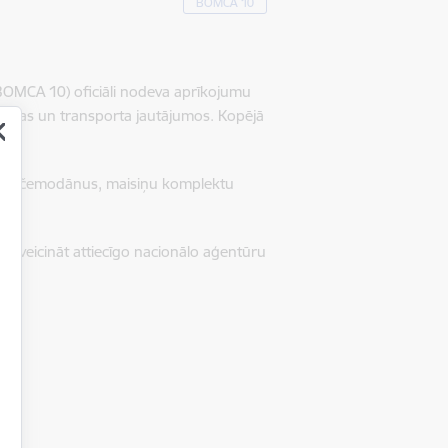
BOMCA 10
BOMCA 10) oficiāli nodeva aprīkojumu
obežas un transporta jautājumos. Kopējā
ermočemodānus, maisiņu komplektu
u veicināt attiecīgo nacionālo aģentūru