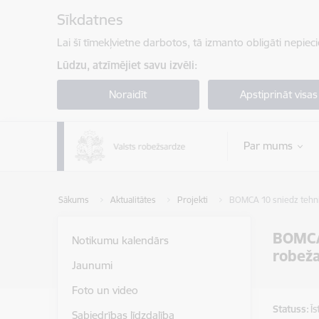
Pāriet uz lapas saturu
Sīkdatnes
Lai šī tīmekļvietne darbotos, tā izmanto obligāti nepiec
Lūdzu, atzīmējiet savu izvēli:
Noraidīt
Apstiprināt visas
Par mums
Sākums
Aktualitātes
Projekti
BOMCA 10 sniedz tehni
BOMCA 
Notikumu kalendārs
robeža
Jaunumi
Foto un video
Statuss:
Ī
Sabiedrības līdzdalība