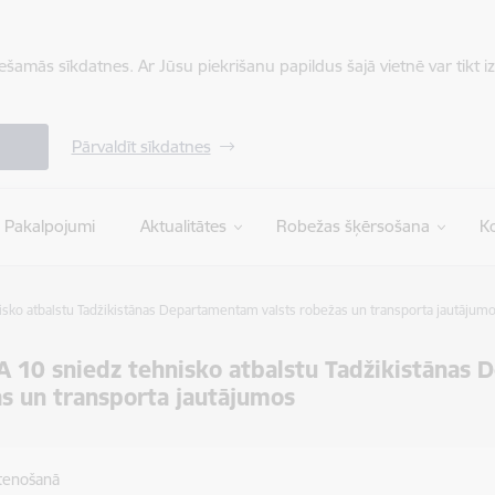
iešamās sīkdatnes. Ar Jūsu piekrišanu papildus šajā vietnē var tikt i
Pārvaldīt sīkdatnes
Pakalpojumi
Aktualitātes
Robežas šķērsošana
Ko
sko atbalstu Tadžikistānas Departamentam valsts robežas un transporta jautājum
10 sniedz tehnisko atbalstu Tadžikistānas 
s un transporta jautājumos
stenošanā