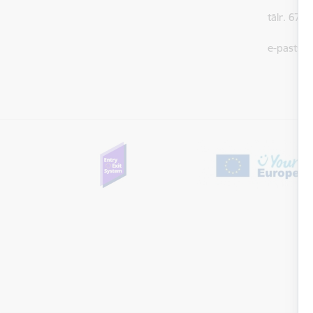
tālr. 679
e-pasts:
A