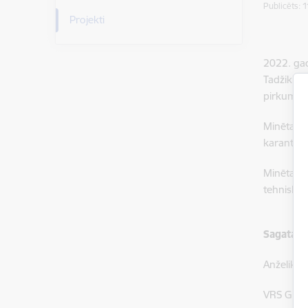
Publicēts: 
Projekti
2022. gad
Tadžikist
pirkuma c
Minētais
karantīna
Minētais 
tehniskās
Sagatavo
Anželika A
VRS GP SS