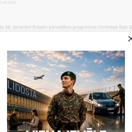
11.04.2023.
a 28. decembrī Robežu pārvaldības programma Centrālajā Āzijā (
ānas valdības Pārtikas drošības komitejas departamentam valsts r
ena ir 9 980 eiro.
 departaments saņēma infrasarkanos termometrus (pirometru), t
s produktu skrīningam, datorus un printerus.
aprīkojums tika iegādāts, pamatojoties uz nacionālo partneru lūgum
 bāzes attīstību.
ja:
lika
P Starptautiskās sadarbības un protokola nodaļa