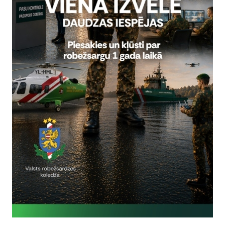
13535
nzelika.Alika@rs.gov.lv
Vai šī informācija bija noderīga?
Sniegt atsauksmi