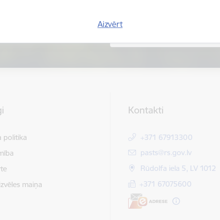
Aizvērt
i
Kontakti
 politika
+371 67913300
E-pasts:
pasts@rs.gov.lv
mība
Rūdolfa iela 5, LV 1012
te
+371 67075600
izvēles maiņa