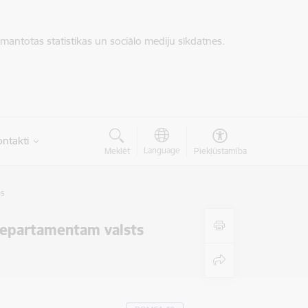
zmantotas statistikas un sociālo mediju sīkdatnes.
ntakti
Language
Meklēt
Piekļūstamība
os
Departamentam valsts