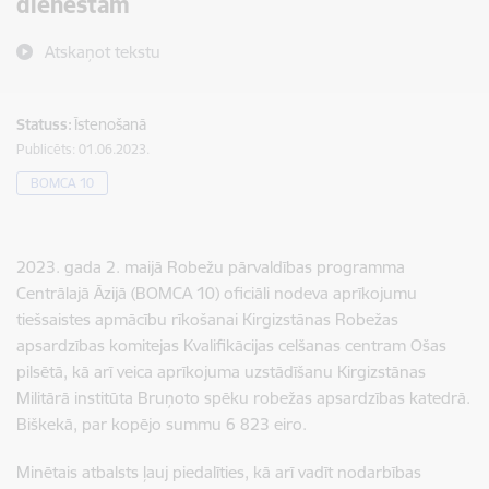
dienestam
Atskaņot tekstu
Statuss:
Īstenošanā
Publicēts: 01.06.2023.
BOMCA 10
2023. gada 2. maijā Robežu pārvaldības programma
Centrālajā Āzijā (BOMCA 10) oficiāli nodeva aprīkojumu
tiešsaistes apmācību rīkošanai Kirgizstānas Robežas
apsardzības komitejas Kvalifikācijas celšanas centram Ošas
pilsētā, kā arī veica aprīkojuma uzstādīšanu Kirgizstānas
Militārā institūta Bruņoto spēku robežas apsardzības katedrā.
Biškekā, par kopējo summu 6 823 eiro.
Minētais atbalsts ļauj piedalīties, kā arī vadīt nodarbības