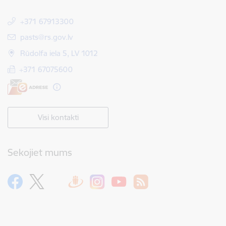
+371 67913300
E-pasts:
pasts@rs.gov.lv
Rūdolfa iela 5, LV 1012
+371 67075600
Visi kontakti
Sekojiet mums