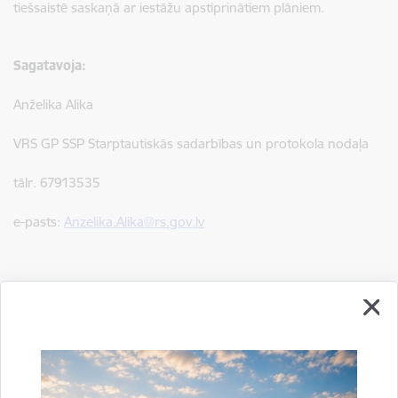
tiešsaistē saskaņā ar iestāžu apstiprinātiem plāniem.
Sagatavoja:
Anželika Alika
VRS GP SSP Starptautiskās sadarbības un protokola nodaļa
tālr. 67913535
e-pasts:
Anzelika.Alika@rs.gov.lv
Drukāt lapu
Dalīties