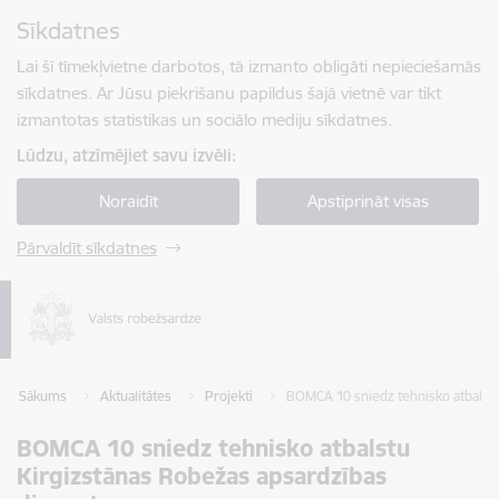
Pāriet uz lapas saturu
Sīkdatnes
Spied
lai meklētu
Enter
Lai šī tīmekļvietne darbotos, tā izmanto obligāti nepieciešamās
sīkdatnes. Ar Jūsu piekrišanu papildus šajā vietnē var tikt
izmantotas statistikas un sociālo mediju sīkdatnes.
Lūdzu, atzīmējiet savu izvēli:
Noraidīt
Apstiprināt visas
Pārvaldīt sīkdatnes
Sākums
Aktualitātes
Projekti
BOMCA 10 sniedz tehnisko atbalst
BOMCA 10 sniedz tehnisko atbalstu
Kirgizstānas Robežas apsardzības