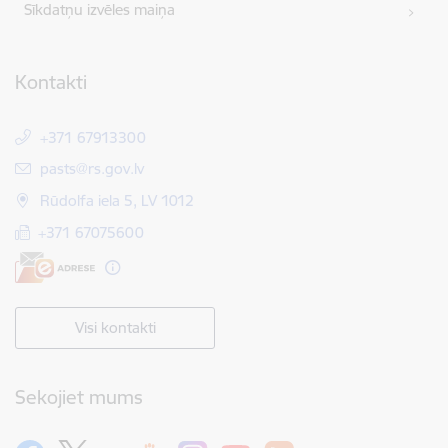
Sīkdatņu izvēles maiņa
Kontakti
+371 67913300
E-pasts:
pasts@rs.gov.lv
Rūdolfa iela 5, LV 1012
+371 67075600
Visi kontakti
Sekojiet mums