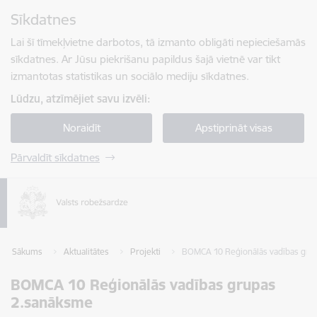
Pāriet uz lapas saturu
Sīkdatnes
Spied
lai meklētu
Enter
Lai šī tīmekļvietne darbotos, tā izmanto obligāti nepieciešamās
sīkdatnes. Ar Jūsu piekrišanu papildus šajā vietnē var tikt
izmantotas statistikas un sociālo mediju sīkdatnes.
Lūdzu, atzīmējiet savu izvēli:
Noraidīt
Apstiprināt visas
Pārvaldīt sīkdatnes
Sākums
Aktualitātes
Projekti
BOMCA 10 Reģionālās vadības gru
BOMCA 10 Reģionālās vadības grupas
2.sanāksme