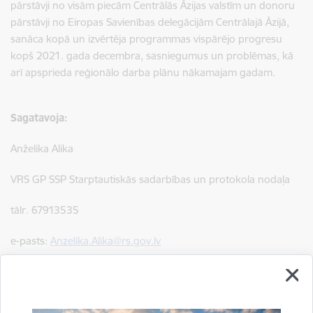
pārstāvji no visām piecām Centrālās Āzijas valstīm un donoru
pārstāvji no Eiropas Savienības delegācijām Centrālajā Āzijā,
sanāca kopā un izvērtēja programmas vispārējo progresu
kopš 2021. gada decembra, sasniegumus un problēmas, kā
arī apsprieda reģionālo darba plānu nākamajam gadam.
Sagatavoja:
Anželika Alika
VRS GP SSP Starptautiskās sadarbības un protokola nodaļa
tālr. 67913535
e-pasts:
Anzelika.Alika@rs.gov.lv
Drukāt lapu