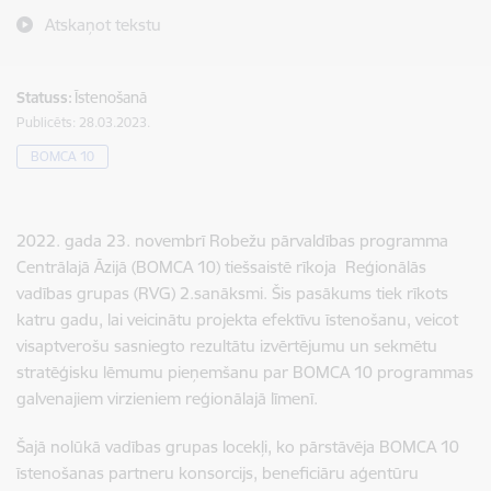
Atskaņot tekstu
Statuss:
Īstenošanā
Publicēts: 28.03.2023.
BOMCA 10
2022. gada 23. novembrī Robežu pārvaldības programma
Centrālajā Āzijā (BOMCA 10) tiešsaistē rīkoja Reģionālās
vadības grupas (RVG) 2.sanāksmi. Šis pasākums tiek rīkots
katru gadu, lai veicinātu projekta efektīvu īstenošanu, veicot
visaptverošu sasniegto rezultātu izvērtējumu un sekmētu
stratēģisku lēmumu pieņemšanu par BOMCA 10 programmas
galvenajiem virzieniem reģionālajā līmenī.
Šajā nolūkā vadības grupas locekļi, ko pārstāvēja BOMCA 10
īstenošanas partneru konsorcijs, beneficiāru aģentūru