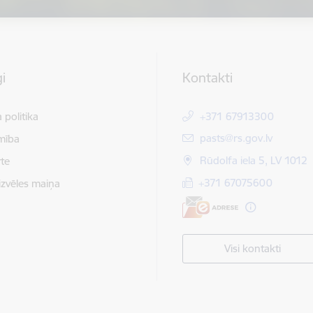
i
Kontakti
 politika
+371 67913300
E-pasts:
pasts@rs.gov.lv
mība
Rūdolfa iela 5, LV 1012
te
+371 67075600
izvēles maiņa
Visi kontakti