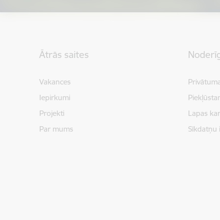
Kājene
Ātrās saites
Noderīg
Vakances
Privātuma
Iepirkumi
Piekļūsta
Projekti
Lapas kar
Par mums
Sīkdatņu 