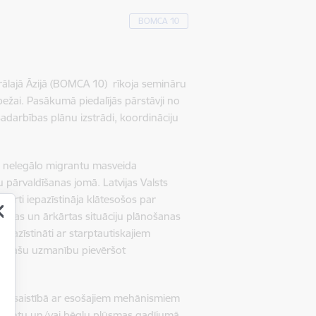
BOMCA 10
ālajā Āzijā (BOMCA 10) rīkoja semināru
ežai. Pasākumā piedalījās pārstāvji no
 sadarbības plānu izstrādi, koordināciju
dzi nelegālo migrantu masveida
pārvaldīšanas jomā. Latvijas Valsts
erti iepazīstināja klātesošos par
īšanas un ārkārtas situāciju plānošanas
epazīstināti ar starptautiskajiem
, īpašu uzmanību pievēršot
stānā, saistībā ar esošajiem mehānismiem
migrantu un/vai bēgļu plūsmas gadījumā,