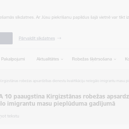
iešamās sīkdatnes. Ar Jūsu piekrišanu papildus šajā vietnē var tikt i
Pārvaldīt sīkdatnes
Pakalpojumi
Aktualitātes
Robežas šķērsošana
Ko
rgizstānas robežas apsardzības dienestu kvalifikāciju nelegālo imigrantu masu 
10 paaugstina Kirgizstānas robežas apsardzīb
ālo imigrantu masu pieplūduma gadījumā
ņot tekstu