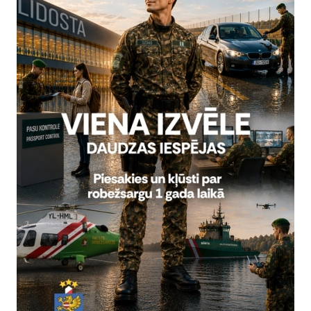
 sociālie, politiskie, ekonomiskie un vides iemesli, dabas katastrofas,
 migrācija vai citi globāli neparedzēti faktori.
 organizēts BOMCA 10 programmas Komponentes Nr.1 “Robežas aps
 ietvaros, kuras mērķis ir turpināt attīstīt un stiprināt robežkontrole
jas valstīs, lai ieviestu starptautiskos standartus un labāko praksi 
āšanai.
ja:
lika
P Starptautiskās sadarbības un protokola nodaļa
13535
nzelika.Alika@rs.gov.lv