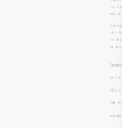
ko izraisa
ekonomiskā
Seminārs
attīstība”
Centrālāzi
nodrošin
Sagatavo
Anželika A
VRS GP SS
tālr. 679
e-pasts:
A