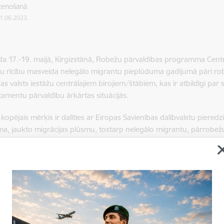
stenošanā
01.06.2023.
a 17.-19. maijā, Kirgizstānā, Robežu pārvaldības programma Centr
žu rīcību masveida nelegālo migrantu pieplūduma gadījumā pāri rob
as valsts iestāžu centrālajiem birojiem/štābiem, kas ir atbildīgi par
amentu pārvaldību ārkārtas situācijās.
kopējais mērķis ir dalīties ar Eiropas Savienības dalībvalstu piere
a, jaukto migrācijas plūsmu, tostarp nelegālo migrantu, pārrobežu 
zes dienesta, Lietuvas Valsts robežsardzes dienesta un UNHCR eksp
krīzes situāciju definēšanu, starpinstitūciju sadarbību, kā arī nosūt
em migrācijas plūsmu kritiskajos periodos. Turklāt klātesošie tika i
un konvencijām, kas nosaka standartus, tostarp cilvēktiesību jomā
gātajām grupām.
 apsprieda arī pašreizējo situāciju Centrālajā Āzijā, jo īpaši Kirgiz
ībai vietējā līmenī, lai nodrošinātu labāku koordināciju masveida 