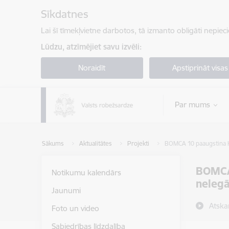
Pāriet uz lapas saturu
Sīkdatnes
Lai šī tīmekļvietne darbotos, tā izmanto obligāti nepiec
Lūdzu, atzīmējiet savu izvēli:
Noraidīt
Apstiprināt visas
Par mums
Sākums
Aktualitātes
Projekti
BOMCA 10 paaugstina Ki
BOMCA 
Notikumu kalendārs
neleg
Jaunumi
Atska
Foto un video
Sabiedrības līdzdalība