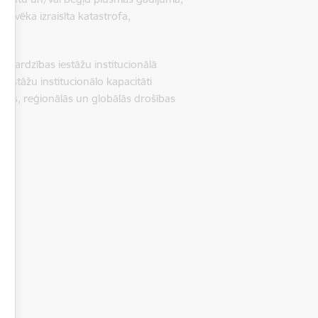
 cilvēka izraisīta katastrofa,
ardzības iestāžu institucionālā
s iestāžu institucionālo kapacitāti
valsts, reģionālās un globālās drošības