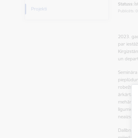
Statuss:
Ī
Projekti
Publicēts: 
2023. gad
par iestā
Kirgizstān
un depart
Semināra 
pieplūdum
robežsard
ārkārtas/
mehānismi
līgumiem 
neaizsar
Dalībnieki
mijiedarb