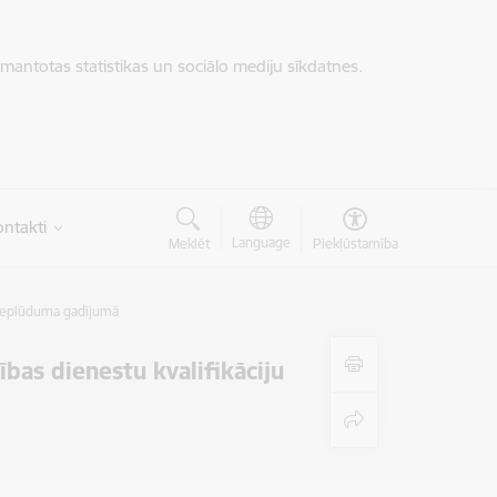
zmantotas statistikas un sociālo mediju sīkdatnes.
ntakti
Language
Meklēt
Piekļūstamība
pieplūduma gadījumā
as dienestu kvalifikāciju