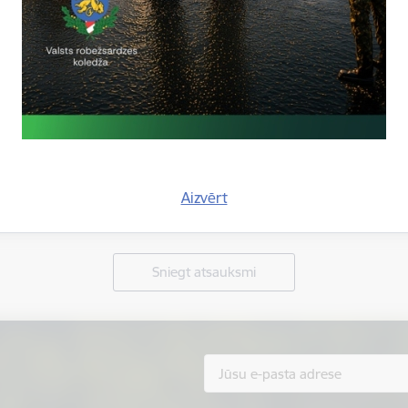
Aizvērt
Vai šī informācija bija noderīga?
Sniegt atsauksmi