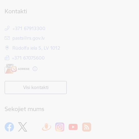
Kontakti
+371 67913300
E-pasts:
pasts@rs.gov.lv
Rūdolfa iela 5, LV 1012
+371 67075600
Visi kontakti
Sekojiet mums