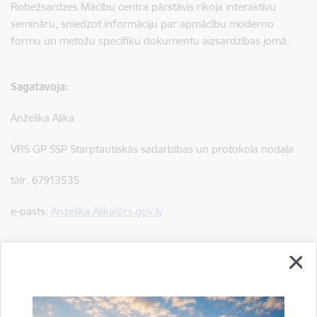
Robežsardzes Mācību centra pārstāvis rīkoja interaktīvu
semināru, sniedzot informāciju par apmācību moderno
formu un metožu specifiku dokumentu aizsardzības jomā.
Sagatavoja:
Anželika Alika
VRS GP SSP Starptautiskās sadarbības un protokola nodaļa
tālr. 67913535
e-pasts:
Anzelika.Alika@rs.gov.lv
Drukāt lapu
Dalīties