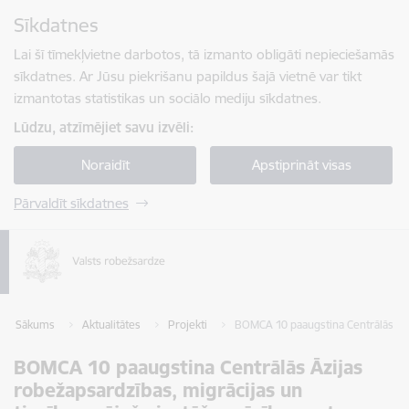
Pāriet uz lapas saturu
Sīkdatnes
Spied
lai meklētu
Enter
Lai šī tīmekļvietne darbotos, tā izmanto obligāti nepieciešamās
sīkdatnes. Ar Jūsu piekrišanu papildus šajā vietnē var tikt
izmantotas statistikas un sociālo mediju sīkdatnes.
Lūdzu, atzīmējiet savu izvēli:
Noraidīt
Apstiprināt visas
Pārvaldīt sīkdatnes
Sākums
Aktualitātes
Projekti
BOMCA 10 paaugstina Centrālās Āzi
BOMCA 10 paaugstina Centrālās Āzijas
robežapsardzības, migrācijas un