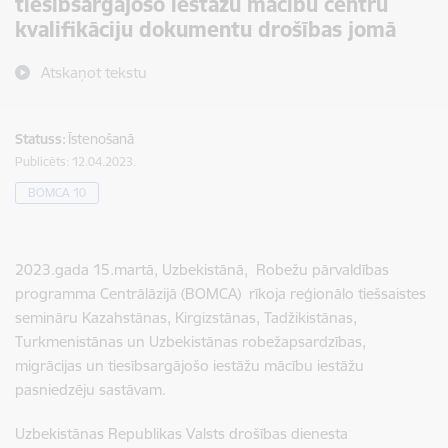
tiesībsargājošo iestāžu mācību centru
kvalifikāciju dokumentu drošības jomā
Atskaņot tekstu
Statuss:
Īstenošanā
Publicēts: 12.04.2023.
BOMCA 10
2023.gada 15.martā, Uzbekistānā, Robežu pārvaldības
programma Centrālāzijā (BOMCA) rīkoja reģionālo tiešsaistes
semināru Kazahstānas, Kirgizstānas, Tadžikistānas,
Turkmenistānas un Uzbekistānas robežapsardzības,
migrācijas un tiesībsargājošo iestāžu mācību iestāžu
pasniedzēju sastāvam.
Uzbekistānas Republikas Valsts drošības dienesta