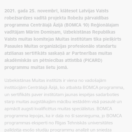
2021. gada 25. novembrī, klātesot Latvijas Valsts
robežsardzes vadītā projekta Robežu pārvaldības
programma Centrālajā Āzijā (BOMCA 10) Reģionālajam
vadītājam Mārim Domiņam, Uzbekistānas Republikas
Valsts muitas komitejas Muitas institūtam tika piešķirts
Pasaules Muitas organizācijas profesionālo standartu
atzīšanas sertifikāts saskaņā ar Partnerības muitas
akadēmiskās un pētniecības attīstībā (PICARD)
programmu muitas lietu jomā.
Uzbekistānas Muitas institūts ir viena no vadošajām
institūcijām Centrālajā Āzijā, ko atbalsta BOMCA programma,
un sertifikāts paver institūtam jaunas iespējas sadarboties
starp muitas augstākajām mācību iestādēm visā pasaulē un
apmācīt augsti kvalificētus muitas speciālistus. BOMCA
programma lepojas, ka ir daļa no šī sasnieguma, jo BOMCA
programmas eksperti no Rīgas Tehniskās universitātes
palīdzēja esošo studiju programmu analīzē un sniedza