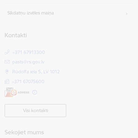
Sīkdatņu izvēles maiņa
Kontakti
+371 67913300
E-pasts:
pasts@rs.gov.lv
Rūdolfa iela 5, LV 1012
+371 67075600
Visi kontakti
Sekojiet mums