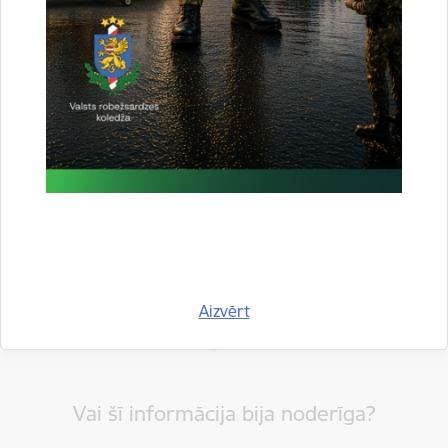
Drukāt lapu
Dalīties
Aizvērt
Vai šī informācija bija noderīga?