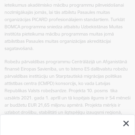
ieteikumus akadēmisko mācību programmu pilnveidošanai
nozīmīgākajās jomās, lai tās atbilstu Pasaules muitas
organizācijas PICARD profesionālajiem standartiem. Turklāt
BOMCA programma sniedza atbalstu Uzbekistānas Muitas
institūta pieteikuma mācību programmas muitas jomā
atbilstības Pasaules muitas organizācijas akreditācijai
sagatavošanā.
Robežu pārvaldības programmu Centrālāzijā un Afganistānā
finansē Eiropas Savienība, un to īsteno ES dalībvalstu robežu
pārvaldības institūciju un Starptautiskā migrācijas politikas
attīstības centra (ICMPD) konsorcijs, ko vada Latvijas
Republikas Valsts robežsardze. Projekta 10. posms tika
uzsākts 2021. gada 1. aprīlī un tā kopējais ilgums ir 54 mēneši
ar budžetu EUR 21,65 miljonu apmērā. Projekta mērķis ir
uzlabot drošību, stabilitāti un ilgtspējīgu izaugsmi reģionā,
vienlaikus atbalstot pārrobežu sadarbību un uzlabojot dzīves
apstākļus cilvēkiem, kas dzīvo Centrālāzijas un Afganistānas
pierobežas apgabalos. Tematiski projekts aptver četrus