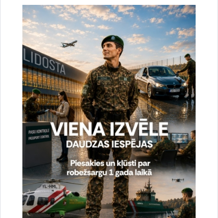
elementus: robežu pārvaldības aģentūru institucionālā
attīstība, atklāšanas spēju uzlabošana, tirdzniecības
veicināšana un pārrobežu sadarbības uzlabošana.
Ģeogrāfiski projekts aptver sešas reģiona valstis
(Afganistānu, Kazahstānu, Kirgizstānu, Tadžikistānu,
Turkmenistānu un Uzbekistānu).
BOMCA ir galvenā un lielākā ES finansētā programma
reģionā. Kopš tās uzsākšanas 2003. gadā tās dažādie posmi
bija vērsti uz spēju veidošanu un iestāžu attīstību,
tirdzniecības koridoru attīstīšanu un tirdzniecības veicināšanu,
robežu pārvaldības sistēmu uzlabošanu un narkotiku
tirdzniecības apkarošanu Centrālāzijas reģionā. Katrs jauns
BOMCA posms, ieskaitot pašreizējo, tika izstrādāts tā, lai
pakāpeniski attīstītu un palielinātu iepriekšējos posmos
sasniegtos rezultātus.