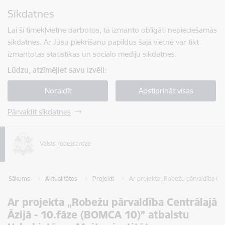
Pāriet uz lapas saturu
Sīkdatnes
Spied
lai meklētu
Enter
Lai šī tīmekļvietne darbotos, tā izmanto obligāti nepieciešamās
sīkdatnes. Ar Jūsu piekrišanu papildus šajā vietnē var tikt
izmantotas statistikas un sociālo mediju sīkdatnes.
Lūdzu, atzīmējiet savu izvēli:
Noraidīt
Apstiprināt visas
Pārvaldīt sīkdatnes
Sākums
Aktualitātes
Projekti
Ar projekta „Robežu pārvaldība Cent
Ar projekta „Robežu pārvaldība Centrālajā
Āzijā - 10.fāze (BOMCA 10)” atbalstu