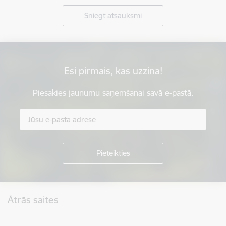
Sniegt atsauksmi
Esi pirmais, kas uzzina!
Piesakies jaunumu saņemšanai savā e-pastā.
Kājene
Ātrās saites