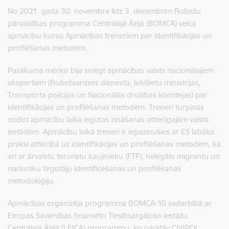
No 2021. gada 30. novembra līdz 3. decembrim Robežu
pārvaldības programma Centrālajā Āzijā (BOMCA) veica
apmācību kursu Apmācības treneriem par identifikācijas un
profilēšanas metodēm.
Pasākuma mērķis bija sniegt apmācības valsts nacionālajiem
ekspertiem (Robežsardzes dienesta, Iekšlietu ministrijas,
Transporta policijas un Nacionālās drošības komitejas) par
identifikācijas un profilēšanas metodēm. Treneri turpinās
nodot apmācību laikā iegūtas zināšanas attiecīgajām valsts
iestādēm. Apmācību laikā treneri ir iepazinušies ar ES labāko
praksi attiecībā uz identifikācijas un profilēšanas metodēm, kā
arī ar ārvalstu teroristu kaujinieku (FTF), nelegālo migrantu un
narkotiku tirgotāju identificēšanas un profilēšanas
metodoloģiju.
Apmācības organizēja programma BOMCA-10 sadarbībā ar
Eiropas Savienības finansēto Tiesībsargājošo iestāžu
Centrālajā Āzijā (LEICA) programmu, ko pārstāv CIVIPOL,