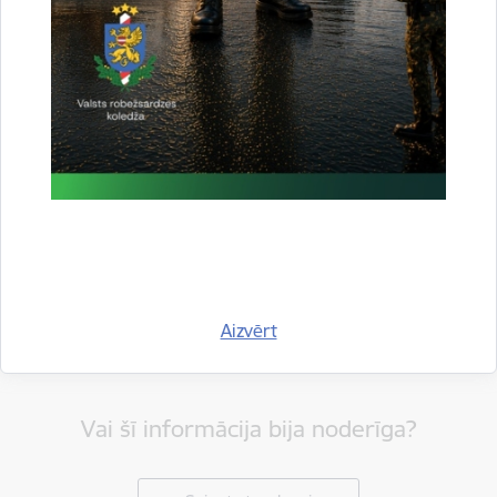
Drukāt lapu
Dalīties
Aizvērt
Vai šī informācija bija noderīga?