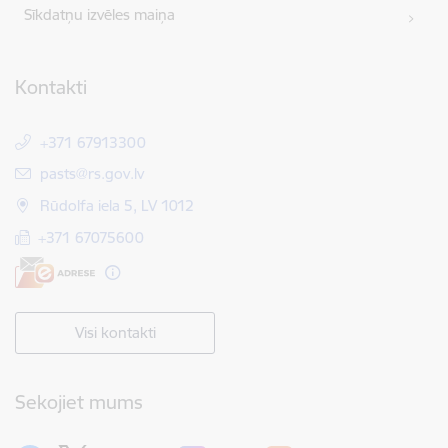
Sīkdatņu izvēles maiņa
Kontakti
+371 67913300
E-pasts:
pasts@rs.gov.lv
Rūdolfa iela 5, LV 1012
+371 67075600
Visi kontakti
Sekojiet mums