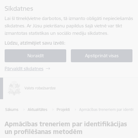
Pāriet uz lapas saturu
Sīkdatnes
Spied
lai meklētu
Enter
Lai šī tīmekļvietne darbotos, tā izmanto obligāti nepieciešamās
sīkdatnes. Ar Jūsu piekrišanu papildus šajā vietnē var tikt
izmantotas statistikas un sociālo mediju sīkdatnes.
Lūdzu, atzīmējiet savu izvēli:
Noraidīt
Apstiprināt visas
Pārvaldīt sīkdatnes
Sākums
Aktualitātes
Projekti
Apmācības treneriem par identifik
Apmācības treneriem par identifikācijas
un profilēšanas metodēm