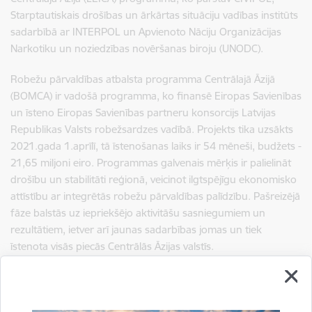
Starptautiskais drošības un ārkārtas situāciju vadības institūts
sadarbībā ar INTERPOL un Apvienoto Nāciju Organizācijas
Narkotiku un noziedzības novēršanas biroju (UNODC).
Robežu pārvaldības atbalsta programma Centrālajā Āzijā
(BOMCA) ir vadošā programma, ko finansē Eiropas Savienības
un īsteno Eiropas Savienības partneru konsorcijs Latvijas
Republikas Valsts robežsardzes vadībā. Projekts tika uzsākts
2021.gada 1.aprīlī, tā īstenošanas laiks ir 54 mēneši, budžets -
21,65 miljoni eiro. Programmas galvenais mērķis ir palielināt
drošību un stabilitāti reģionā, veicinot ilgtspējīgu ekonomisko
attīstību ar integrētās robežu pārvaldības palīdzību. Pašreizējā
fāze balstās uz iepriekšējo aktivitāšu sasniegumiem un
rezultātiem, ietver arī jaunas sadarbības jomas un tiek
īstenota visās piecās Centrālās Āzijas valstīs.
Papildu informācijas iegūšanai par BOMCA-10 programmu,
sazinieties ar BOMCA 10 programmas koordinatoru
Tadžikistānā
Mustafo Mamadnazarov
, tālr. +992 887720004,