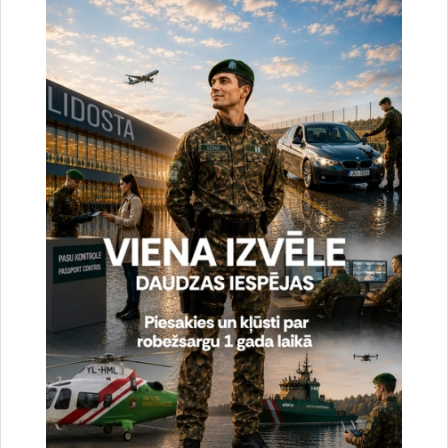
e-pasts:
Mustafo.Mamadnazarov@icmpd.org
.