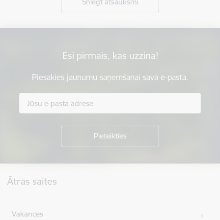
Sniegt atsauksmi
Esi pirmais, kas uzzina!
Piesakies jaunumu saņemšanai savā e-pastā.
Kājene
Ātrās saites
Vakances