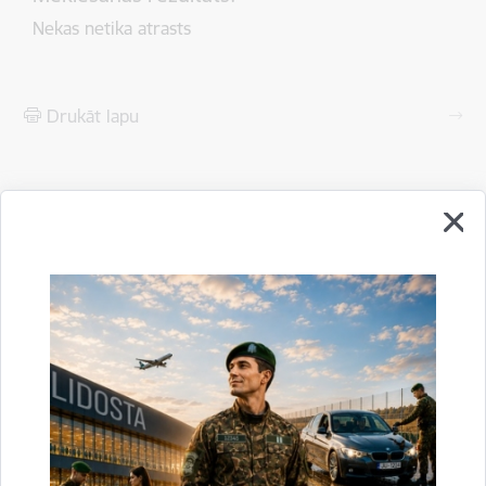
Nekas netika atrasts
Drukāt lapu