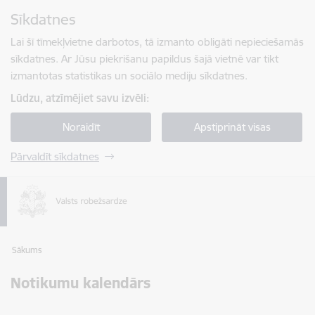
Pāriet uz lapas saturu
Sīkdatnes
Spied
lai meklētu
Enter
Lai šī tīmekļvietne darbotos, tā izmanto obligāti nepieciešamās
sīkdatnes. Ar Jūsu piekrišanu papildus šajā vietnē var tikt
izmantotas statistikas un sociālo mediju sīkdatnes.
Lūdzu, atzīmējiet savu izvēli:
Noraidīt
Apstiprināt visas
Pārvaldīt sīkdatnes
Sākums
Notikumu kalendārs