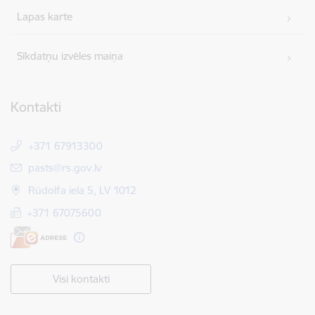
Lapas karte
Sīkdatņu izvēles maiņa
Kontakti
+371 67913300
E-pasts:
pasts@rs.gov.lv
Rūdolfa iela 5, LV 1012
+371 67075600
Visi kontakti