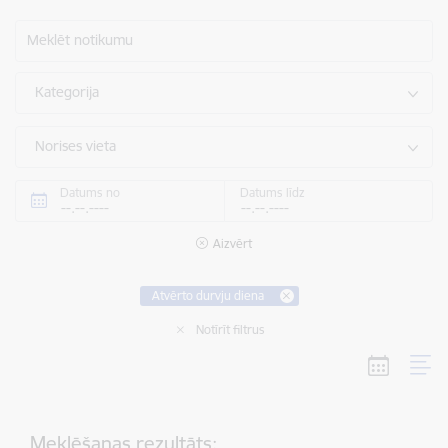
Meklēt notikumu
Kategorija
Norises vieta
Datums no
Datums līdz
Aizvērt
Atvērto durvju diena
Notīrīt filtrus
Meklēšanas rezultāts: