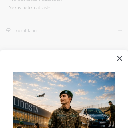
Nekas netika atrasts
Drukāt lapu