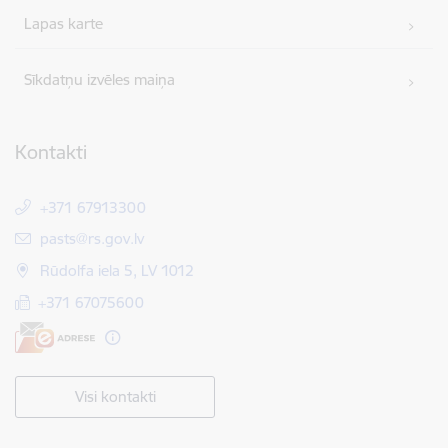
Lapas karte
Sīkdatņu izvēles maiņa
Kontakti
+371 67913300
E-pasts:
pasts@rs.gov.lv
Rūdolfa iela 5, LV 1012
+371 67075600
Visi kontakti