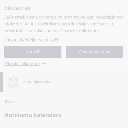
Pāriet uz lapas saturu
Sīkdatnes
Spied
lai meklētu
Enter
Lai šī tīmekļvietne darbotos, tā izmanto obligāti nepieciešamās
sīkdatnes. Ar Jūsu piekrišanu papildus šajā vietnē var tikt
izmantotas statistikas un sociālo mediju sīkdatnes.
Lūdzu, atzīmējiet savu izvēli:
Noraidīt
Apstiprināt visas
Pārvaldīt sīkdatnes
Sākums
Notikumu kalendārs