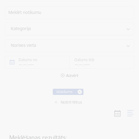
Meklēt notikumu
Kategorija
Norises vieta
Datums no
Datums līdz
Aizvērt
Izlaidums
Notīrīt filtrus
Meklēšanas rezultāts: