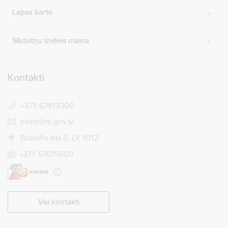
Lapas karte
Sīkdatņu izvēles maiņa
Kontakti
+371 67913300
E-pasts:
pasts@rs.gov.lv
Rūdolfa iela 5, LV 1012
+371 67075600
Visi kontakti