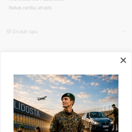
Nekas netika atrasts
Drukāt lapu