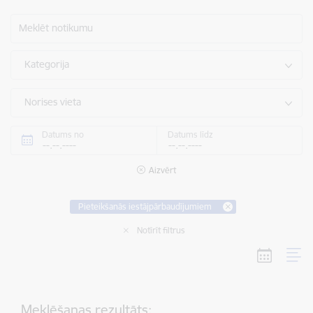
Meklēt notikumu
Kategorija
Norises vieta
Datums no
Datums līdz
Aizvērt
Pieteikšanās iestājpārbaudījumiem
Notīrīt filtrus
Meklēšanas rezultāts: