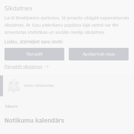
Pāriet uz lapas saturu
Sīkdatnes
Spied
lai meklētu
Enter
Lai šī tīmekļvietne darbotos, tā izmanto obligāti nepieciešamās
sīkdatnes. Ar Jūsu piekrišanu papildus šajā vietnē var tikt
izmantotas statistikas un sociālo mediju sīkdatnes.
Lūdzu, atzīmējiet savu izvēli:
Noraidīt
Apstiprināt visas
Pārvaldīt sīkdatnes
Sākums
Notikumu kalendārs