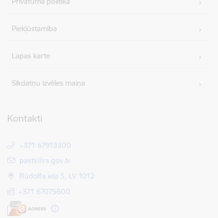
Privātuma politika
Piekļūstamība
Lapas karte
Sīkdatņu izvēles maiņa
Kontakti
+371 67913300
E-pasts:
pasts@rs.gov.lv
Rūdolfa iela 5, LV 1012
+371 67075600