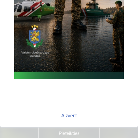
Vai šī informācija bija noderīga?
Sniegt atsauksmi
Esi pirmais, kas uzzina!
Piesakies jaunumu saņemšanai savā e-pastā.
Aizvērt