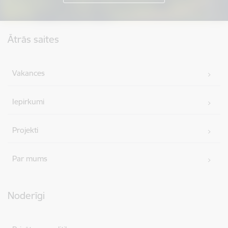
Kājene
Ātrās saites
Vakances
Iepirkumi
Projekti
Par mums
Noderīgi