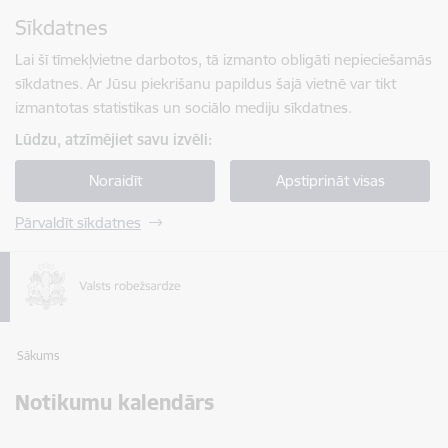
Pāriet uz lapas saturu
Sīkdatnes
Spied
lai meklētu
Enter
Lai šī tīmekļvietne darbotos, tā izmanto obligāti nepieciešamās
sīkdatnes. Ar Jūsu piekrišanu papildus šajā vietnē var tikt
izmantotas statistikas un sociālo mediju sīkdatnes.
Lūdzu, atzīmējiet savu izvēli:
Noraidīt
Apstiprināt visas
Pārvaldīt sīkdatnes
Sākums
Notikumu kalendārs