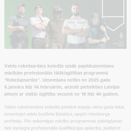
Valsts robežsardzes koledža uzsāk papilduzņemšanu
mācībām profesionālās tālākizglītības programmā
"Robežapsardze". Uzņemšana notiks no 2025.gada
6.janvāra līdz 14.februārim, aicināti pieteikties Latvijas
pilsoņi ar vidējo izglītību vecumā no 18 līdz 40 gadiem.
Valsts robežsardzes koledža piedāvā iespēju viena gada laikā,
izmantojot valsts budžeta līdzekļus, apgūt robežsarga
profesiju. Pēc veiksmīgas mācību programmas pabeigšanas
tiek izsniegta profesionālās kvalifikācijas apliecība, piešķirot