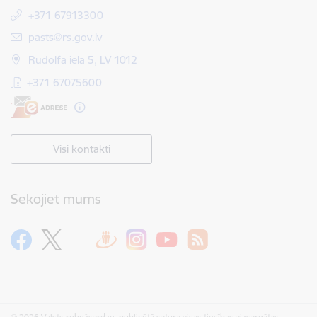
+371 67913300
E-pasts:
pasts@rs.gov.lv
Rūdolfa iela 5, LV 1012
+371 67075600
Visi kontakti
Sekojiet mums