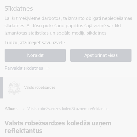
Pāriet uz lapas saturu
Sīkdatnes
Spied
lai meklētu
Enter
Lai šī tīmekļvietne darbotos, tā izmanto obligāti nepieciešamās
sīkdatnes. Ar Jūsu piekrišanu papildus šajā vietnē var tikt
izmantotas statistikas un sociālo mediju sīkdatnes.
Lūdzu, atzīmējiet savu izvēli:
Noraidīt
Apstiprināt visas
Pārvaldīt sīkdatnes
Sākums
Valsts robežsardzes koledžā uzņem reflektantus
Valsts robežsardzes koledžā uzņem
reflektantus