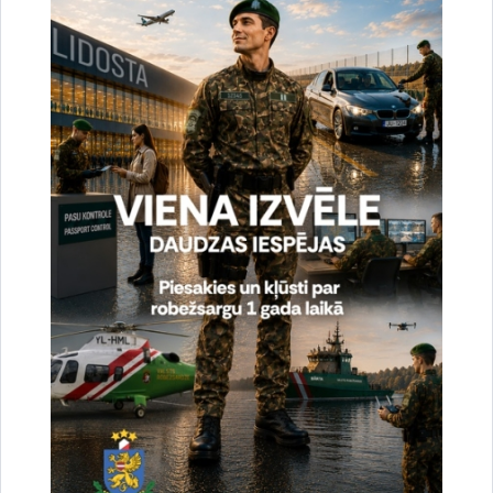
tīmekļvietnē sadaļā
"Profesionālās tālākizglītības programma
“Robežapsardze””
.
Aicinām visus, kuri ir vēlās uzsākt vai mainīt savu karjeru,
pievienoties Valsts robežsardzes komandai un kopā rūpēties
par drošu nākotni!
Saistītas tēmas
Notikumi:
Uzņemšana VRK
Drukāt lapu
Dalīties