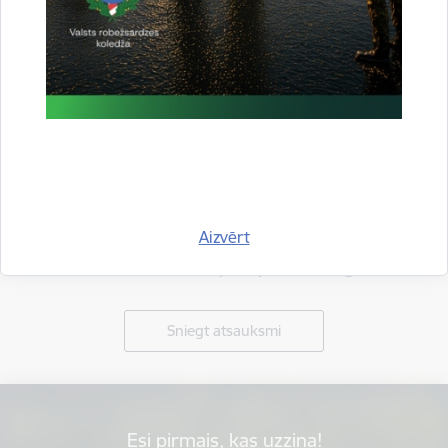
Aizvērt
Vai šī informācija bija noderīga?
Sniegt atsauksmi
Esi pirmais, kas uzzina!