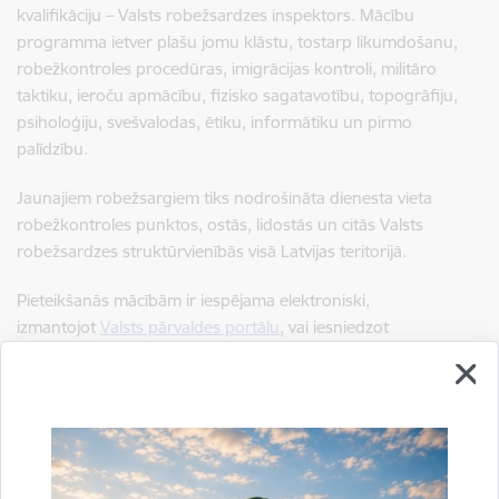
kvalifikāciju – Valsts robežsardzes inspektors. Mācību
programma ietver plašu jomu klāstu, tostarp likumdošanu,
robežkontroles procedūras, imigrācijas kontroli, militāro
taktiku, ieroču apmācību, fizisko sagatavotību, topogrāfiju,
psiholoģiju, svešvalodas, ētiku, informātiku un pirmo
palīdzību.
Jaunajiem robežsargiem tiks nodrošināta dienesta vieta
robežkontroles punktos, ostās, lidostās un citās Valsts
robežsardzes struktūrvienībās visā Latvijas teritorijā.
Pieteikšanās mācībām ir iespējama elektroniski,
izmantojot
Valsts pārvaldes portālu
, vai iesniedzot
dokumentus klātienē Valsts robežsardzes teritoriālajās
pārvaldēs.
Papildu informāciju par uzņemšanas noteikumiem,
iesniedzamo dokumentu sarakstu un atlases pārbaudījumu
norisi var atrast
Valsts robežsardzes koledžas
oficiālajā