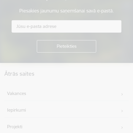
Piesakies jaunumu saņemšanai savā e-pastā.
Kājene
Ātrās saites
Vakances
Iepirkumi
Projekti