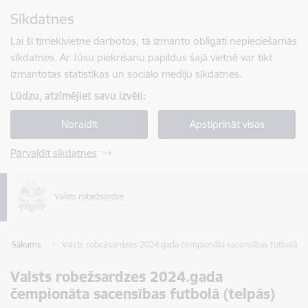
Pāriet uz lapas saturu
Sīkdatnes
Spied
lai meklētu
Enter
Lai šī tīmekļvietne darbotos, tā izmanto obligāti nepieciešamās
sīkdatnes. Ar Jūsu piekrišanu papildus šajā vietnē var tikt
izmantotas statistikas un sociālo mediju sīkdatnes.
Lūdzu, atzīmējiet savu izvēli:
Noraidīt
Apstiprināt visas
Pārvaldīt sīkdatnes
Sākums
Valsts robežsardzes 2024.gada čempionāta sacensības futbolā (te
Valsts robežsardzes 2024.gada
čempionāta sacensības futbolā (telpās)