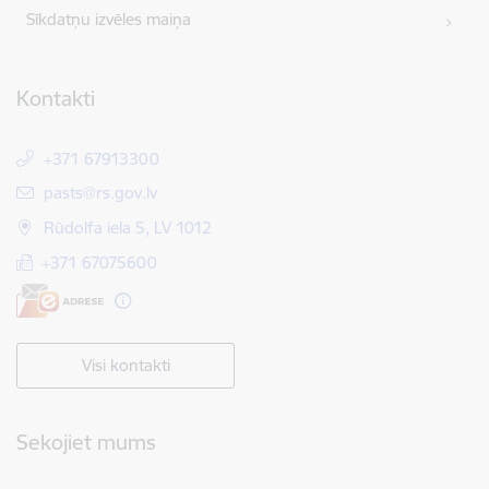
Sīkdatņu izvēles maiņa
Kontakti
+371 67913300
E-pasts:
pasts@rs.gov.lv
Rūdolfa iela 5, LV 1012
+371 67075600
Visi kontakti
Sekojiet mums