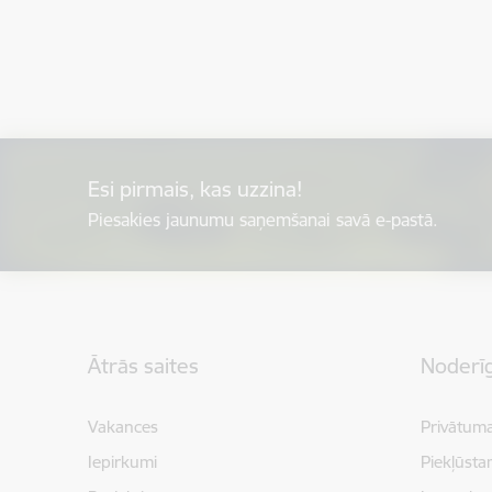
Esi pirmais, kas uzzina!
Piesakies jaunumu saņemšanai savā e-pastā.
Kājene
Ātrās saites
Noderīg
Vakances
Privātuma
Iepirkumi
Piekļūsta