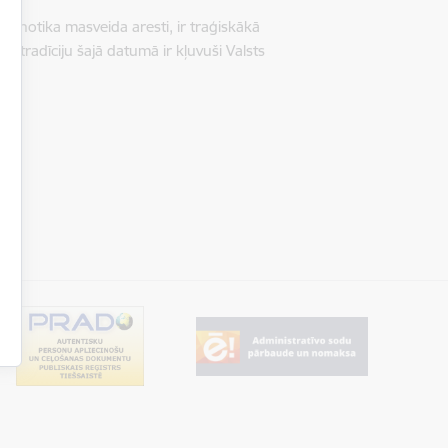
 un notika masveida aresti, ir traģiskākā
u tradīciju šajā datumā ir kļuvuši Valsts