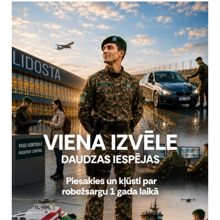
 Ludzas, Viļakas un Daugavpils pārvalžu atbildības rajonos norisin
 aizdedzinās svecītes, noliks ziedus un ar klusuma brīdi godinās br
os pie ģenerāļa Bolšteina atdusas vietas.