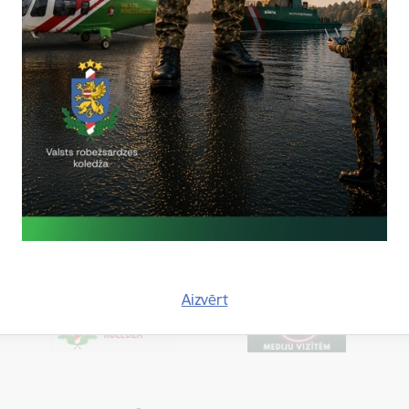
s robežsardzes bataljoni, kas patiesībā bija robežsardzes likvidācija
 tās neatkarība, zaudēja pēdējo brīvās varas simbolu. Par godā turēt
Aizvērt