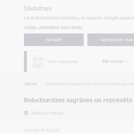
Pāriet uz lapas saturu
Sīkdatnes
Lai šī tīmekļvietne darbotos, tā izmanto obligāti nepiec
Lūdzu, atzīmējiet savu izvēli:
Noraidīt
Apstiprināt visas
Par mums
Sākums
Robežsardzes sagrāves un represēto robežsargu piemi
Robežsardzes sagrāves un represēto 
Atskaņot tekstu
Publicēts: 01.10.2020.