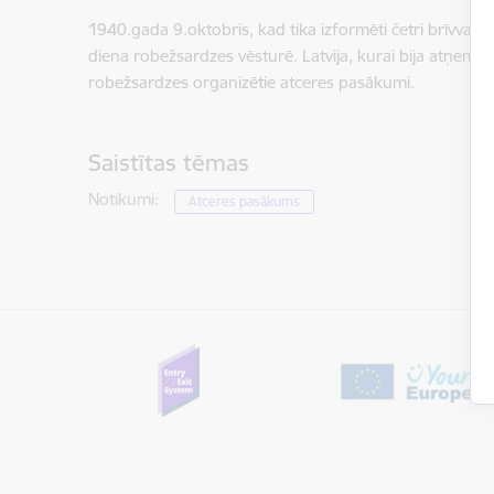
1940.gada 9.oktobris, kad tika izformēti četri brīvvalst
diena robežsardzes vēsturē. Latvija, kurai bija atņemta
robežsardzes organizētie atceres pasākumi.
Saistītas tēmas
Notikumi:
Atceres pasākums