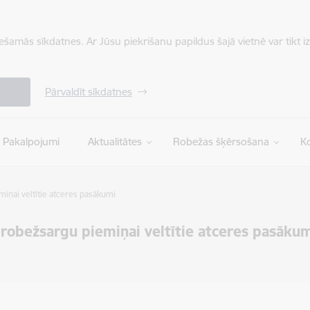
iešamās sīkdatnes. Ar Jūsu piekrišanu papildus šajā vietnē var tikt i
Pārvaldīt sīkdatnes
Pakalpojumi
Aktualitātes
Robežas šķērsošana
Ko
ņai veltītie atceres pasākumi
robežsargu piemiņai veltītie atceres pasāku