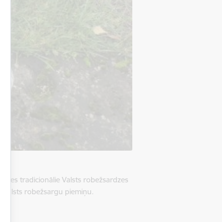
āsies tradicionālie Valsts robežsardzes
īvvalsts robežsargu piemiņu.