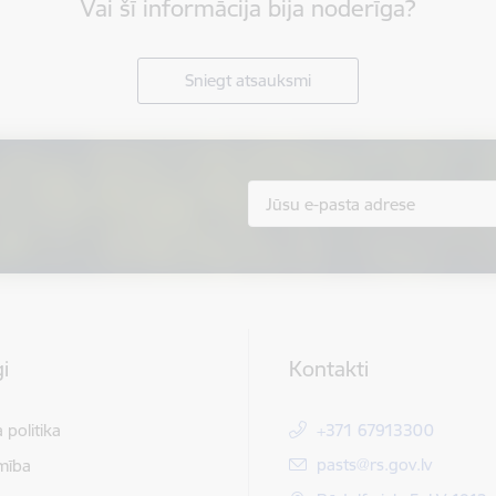
Vai šī informācija bija noderīga?
Sniegt atsauksmi
i
Kontakti
 politika
+371 67913300
E-pasts:
pasts@rs.gov.lv
mība