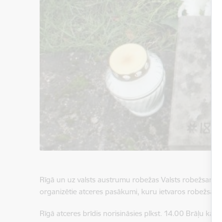
Rīgā un uz valsts austrumu robežas Valsts robežsardzes
organizētie atceres pasākumi, kuru ietvaros robežsargi
Rīgā atceres brīdis norisināsies plkst. 14.00 Brāļu kap