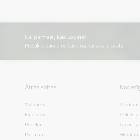
Esi pirmais, kas uzzina!
Piesakies jaunumu saņemšanai savā e-pastā.
Kājene
Ātrās saites
Noderīg
Vakances
Privātuma
Iepirkumi
Piekļūsta
Projekti
Lapas kar
Par mums
Sīkdatņu 