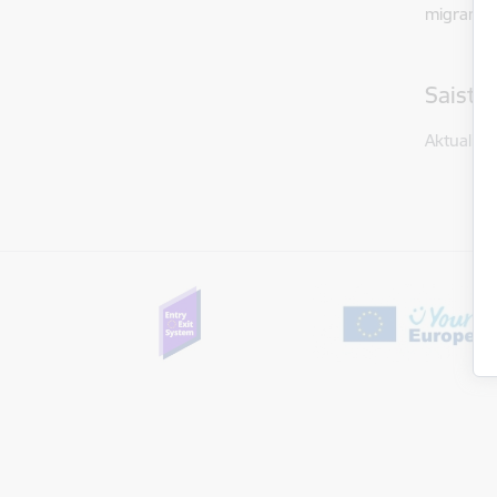
migrantu 
Saistī
Aktualitāt