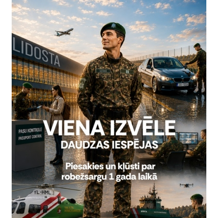
īdz 30. jūnijam Valsts robežsardzes priekšnieks ģenerālis
as Robežsargu dienai veltītajos svinīgajos pasākumos Alītā.
sākumi sākās ar svēto misi Svēto Eņģeļu Sargu baznīcā, kam seko
nu gājiens pa Alītas ielām uz centrālo Rātslaukumu. Tajā norisi
a, kuras laikā tika godinātas un apbalvotas dienesta izcilākās am
zes skolas absolventi nodeva uzticības zvērestu Lietuvas Republika
u dienas svinībās piedalījās Lietuvas Republikas iekšlietu mini
s prezidenta padomnieks Andrjus Varnelis, Alītas mērs Nerijus 
ris ģenerālis Rustamas Ļubajevas, komandiera vietnieki Anta
ruņoto spēku un Iekšlietu ministrijas padotībā esošo iestāžu vadītāji 
esi.
vizītes ietvaros Valsts robežsardzes priekšnieks ar Polijas, Ukra
 Somijas sakaru virsnieku pārrunāja divpusējās un daudzpusējās s
 nelegālās migrācijas spiedienu uz Eiropas Savienības ārējām r