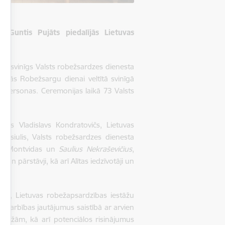
 Guntis Pujāts piedalījās Lietuvas
ja svinīgs Valsts robežsardzes dienesta
nājās Robežsargu dienai veltītā svinīgā
atpersonas. Ceremonijas laikā 73 Valsts
i.
strs Vladislavs Kondratovičs, Lietuvas
Cesiulis, Valsts robežsardzes dienesta
nas Montvidas un
Saulius Nekraševičius
,
un pārstāvji, kā arī Alītas iedzīvotāji un
inas, Lietuvas robežapsardzības iestāžu
adarbības jautājumus saistībā ar arvien
obežām, kā arī potenciālos risinājumus