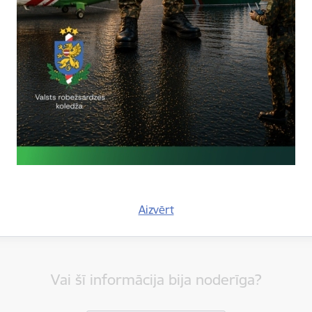
krīzes pārvarēšanai, stiprinot atbalsta sniegšanas spējas Eiropas 
tas tēmas
es:
Vizītes un tikšanās
Aizvērt
Vai šī informācija bija noderīga?