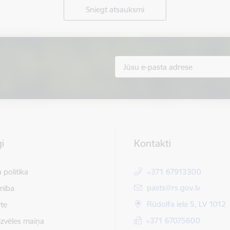
Sniegt atsauksmi
i
Kontakti
 politika
+371 67913300
E-pasts:
pasts@rs.gov.lv
mība
Rūdolfa iela 5, LV 1012
te
+371 67075600
izvēles maiņa