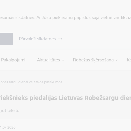
iešamās sīkdatnes. Ar Jūsu piekrišanu papildus šajā vietnē var tikt i
Pārvaldīt sīkdatnes
Pakalpojumi
Aktualitātes
Robežas šķērsošana
Ko
 Robežsargu dienai veltītajos pasākumos
iekšnieks piedalījās Lietuvas Robežsargu die
ņot tekstu
01.07.2026.