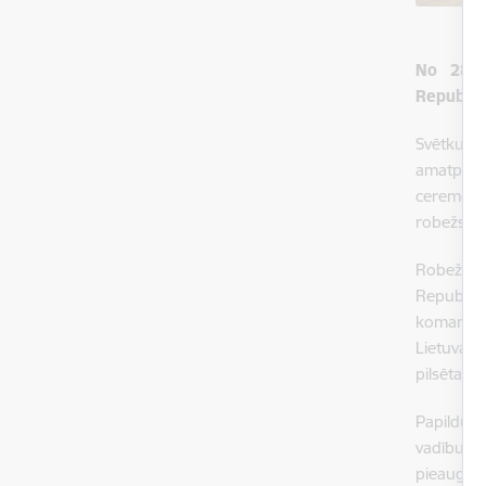
No 28. l
Republik
Svētku pa
amatperso
ceremonij
robežsard
Robežsarg
Republika
komandie
Lietuvas B
pilsētas vi
Papildus 
vadību un
pieaugošo