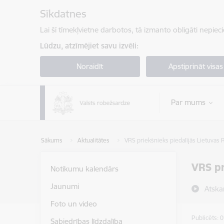
Pāriet uz lapas saturu
Sīkdatnes
Lai šī tīmekļvietne darbotos, tā izmanto obligāti nepiec
Lūdzu, atzīmējiet savu izvēli:
Noraidīt
Apstiprināt visas
Par mums
Sākums
Aktualitātes
VRS priekšnieks piedalījās Lietuvas
VRS pr
Notikumu kalendārs
Jaunumi
Atska
Foto un video
Publicēts: 
Sabiedrības līdzdalība