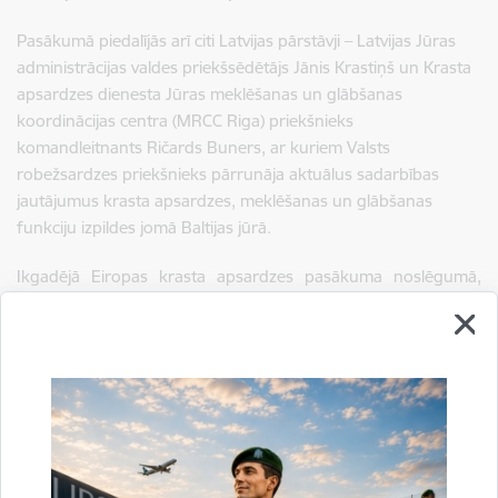
Pasākumā piedalījās arī citi Latvijas pārstāvji – Latvijas Jūras
administrācijas valdes priekšsēdētājs Jānis Krastiņš un Krasta
apsardzes dienesta Jūras meklēšanas un glābšanas
koordinācijas centra (MRCC Riga) priekšnieks
komandleitnants Ričards Buners, ar kuriem Valsts
robežsardzes priekšnieks pārrunāja aktuālus sadarbības
jautājumus krasta apsardzes, meklēšanas un glābšanas
funkciju izpildes jomā Baltijas jūrā.
Ikgadējā Eiropas krasta apsardzes pasākuma noslēgumā,
EMSA aģentūras, EFCA aģentūras un FRONTEX aģentūras
trīspusējās sadarbības vienošanās ietvaros priekšsēdētāja
funkcijas tika nodotas uz nākamajiem 12 mēnešiem no EMSA
aģentūras EFCA aģentūrai.
Sagatavoja: