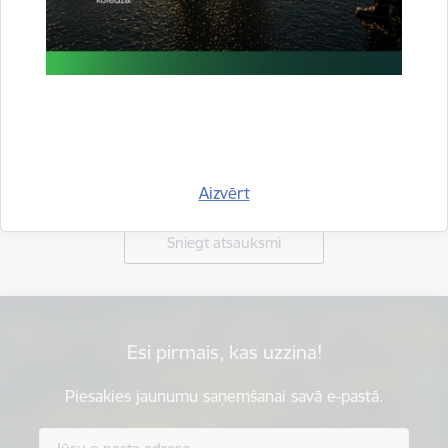
Vai šī informācija bija noderīga?
Aizvērt
Sniegt atsauksmi
Esi pirmais, kas uzzina!
Piesakies jaunumu saņemšanai savā e-pastā.