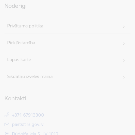
Noderīgi
Privātuma politika
Piekļūstamība
Lapas karte
Sīkdatņu izvēles maiņa
Kontakti
+371 67913300
E-pasts:
pasts@rs.gov.lv
Rūdolfa iela 5, LV 1012