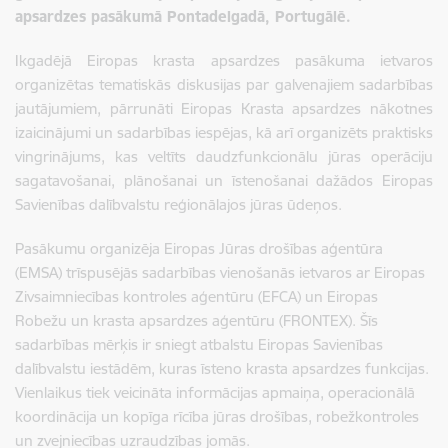
apsardzes pasākumā Pontadelgadā, Portugālē.
Ikgadējā Eiropas krasta apsardzes pasākuma ietvaros
organizētas tematiskās diskusijas par galvenajiem sadarbības
jautājumiem, pārrunāti Eiropas Krasta apsardzes nākotnes
izaicinājumi un sadarbības iespējas, kā arī organizēts praktisks
vingrinājums, kas veltīts daudzfunkcionālu jūras operāciju
sagatavošanai, plānošanai un īstenošanai dažādos Eiropas
Savienības dalībvalstu reģionālajos jūras ūdeņos.
Pasākumu organizēja Eiropas Jūras drošības aģentūra
(EMSA) trīspusējās sadarbības vienošanās ietvaros ar Eiropas
Zivsaimniecības kontroles aģentūru (EFCA) un Eiropas
Robežu un krasta apsardzes aģentūru (FRONTEX). Šīs
sadarbības mērķis ir sniegt atbalstu Eiropas Savienības
dalībvalstu iestādēm, kuras īsteno krasta apsardzes funkcijas.
Vienlaikus tiek veicināta informācijas apmaiņa, operacionālā
koordinācija un kopīga rīcība jūras drošības, robežkontroles
un zvejniecības uzraudzības jomās.