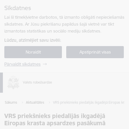
Pāriet uz lapas saturu
Sīkdatnes
Spied
lai meklētu
Enter
Lai šī tīmekļvietne darbotos, tā izmanto obligāti nepieciešamās
sīkdatnes. Ar Jūsu piekrišanu papildus šajā vietnē var tikt
izmantotas statistikas un sociālo mediju sīkdatnes.
Lūdzu, atzīmējiet savu izvēli:
Noraidīt
Apstiprināt visas
Pārvaldīt sīkdatnes
Sākums
Aktualitātes
VRS priekšnieks piedalījās ikgadējā Eiropas kra
VRS priekšnieks piedalījās ikgadējā
Eiropas krasta apsardzes pasākumā