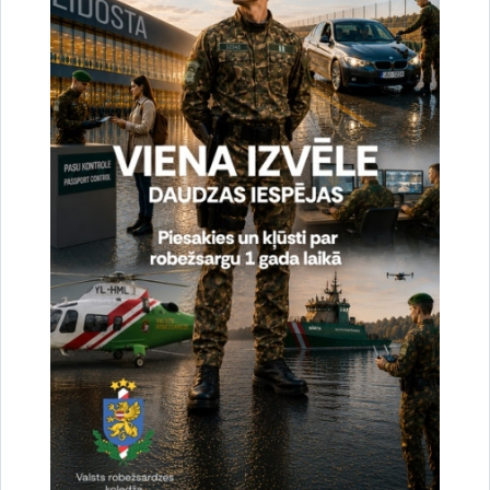
Valsts robežsardzes Eiropas Savienības lietu pārvaldes
Sadarbības koordinācijas nodaļa
Saistītas tēmas
Aktualitātes:
Vizītes un tikšanās
Drukāt lapu
Dalīties