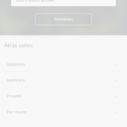
Kājene
Ātrās saites
Vakances
Iepirkumi
Projekti
Par mums