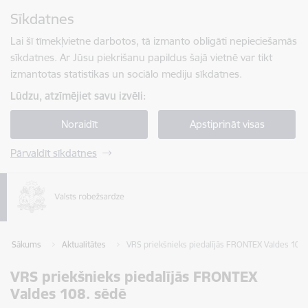
Pāriet uz lapas saturu
Sīkdatnes
Spied
lai meklētu
Enter
Lai šī tīmekļvietne darbotos, tā izmanto obligāti nepieciešamās
sīkdatnes. Ar Jūsu piekrišanu papildus šajā vietnē var tikt
izmantotas statistikas un sociālo mediju sīkdatnes.
Lūdzu, atzīmējiet savu izvēli:
Noraidīt
Apstiprināt visas
Pārvaldīt sīkdatnes
Sākums
Aktualitātes
VRS priekšnieks piedalījās FRONTEX Valdes 108.
VRS priekšnieks piedalījās FRONTEX
Valdes 108. sēdē