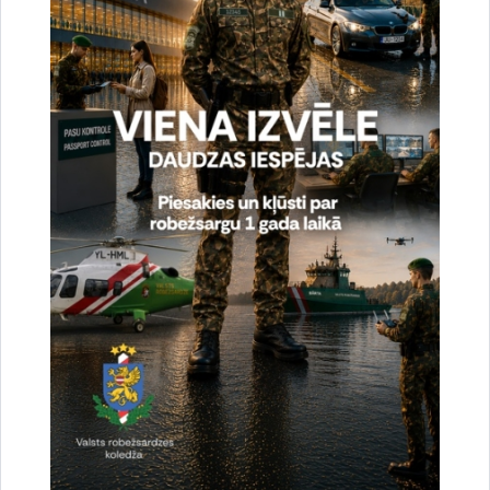
Saistītas tēmas
Aktualitātes:
Vizītes un tikšanās
Drukāt lapu
Dalīties