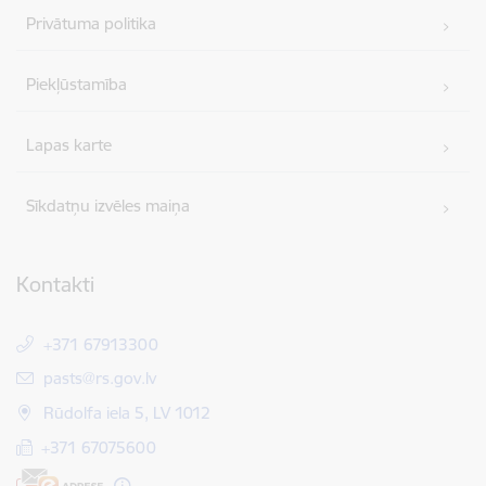
Privātuma politika
Piekļūstamība
Lapas karte
Sīkdatņu izvēles maiņa
Kontakti
+371 67913300
E-pasts:
pasts@rs.gov.lv
Rūdolfa iela 5, LV 1012
+371 67075600