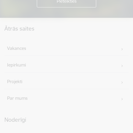
Kājene
Ātrās saites
Vakances
Iepirkumi
Projekti
Par mums
Noderīgi