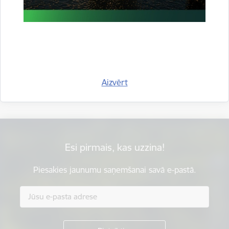
Vai šī informācija bija noderīga?
Aizvērt
Sniegt atsauksmi
Esi pirmais, kas uzzina!
Piesakies jaunumu saņemšanai savā e-pastā.