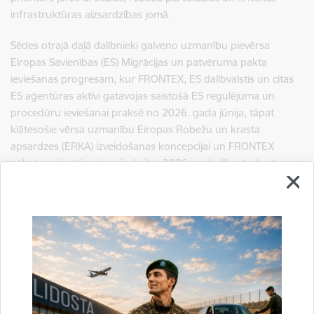
infrastruktūras aizsardzības jomā.
Sēdes otrajā daļā dalībnieki galveno uzmanību pievērsa
Eiropas Savienības (ES) Migrācijas un patvēruma pakta
ieviešanas progresam, kur FRONTEX, ES dalībvalstis un citas
ES aģentūras aktīvi gatavojas saistošā ES regulējuma un
procedūru ieviešanai praksē no 2026. gada jūnija, tāpat
klātesošie vērsa uzmanību Eiropas Robežu un krasta
apsardzes (ERKA) izveidošanas koncepcijai un FRONTEX
nākotnes jautājumiem, ieskaitot 2026. gada III ceturksnī
plānoto Eiropas Komisijas priekšlikuma izstrādi par
grozījumiem ERKA regulējumā.
Sagatavoja:
Valsts robežsardzes Eiropas Savienības lietu pārvaldes
Sadarbības koordinācijas nodaļa