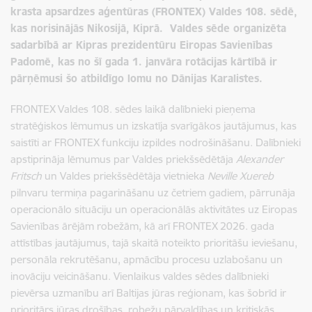
krasta apsardzes aģentūras (FRONTEX) Valdes 108. sēdē,
kas norisinājās Nikosijā, Kiprā. Valdes sēde organizēta
sadarbībā ar Kipras prezidentūru Eiropas Savienības
Padomē, kas no šī gada 1. janvāra rotācijas kārtībā ir
pārņēmusi šo atbildīgo lomu no Dānijas Karalistes.
FRONTEX Valdes 108. sēdes laikā dalībnieki pieņema
stratēģiskos lēmumus un izskatīja svarīgākos jautājumus, kas
saistīti ar FRONTEX funkciju izpildes nodrošināšanu. Dalībnieki
apstiprināja lēmumus par Valdes priekšsēdētāja
Alexander
Fritsch
un Valdes priekšsēdētāja vietnieka
Neville Xuereb
pilnvaru termiņa pagarināšanu uz četriem gadiem, pārrunāja
operacionālo situāciju un operacionālās aktivitātes uz Eiropas
Savienības ārējām robežām, kā arī FRONTEX 2026. gada
attīstības jautājumus, tajā skaitā noteikto prioritāšu ieviešanu,
personāla rekrutēšanu, apmācību procesu uzlabošanu un
inovāciju veicināšanu. Vienlaikus valdes sēdes dalībnieki
pievērsa uzmanību arī Baltijas jūras reģionam, kas šobrīd ir
prioritārs jūras drošības, robežu pārvaldības un kritiskās