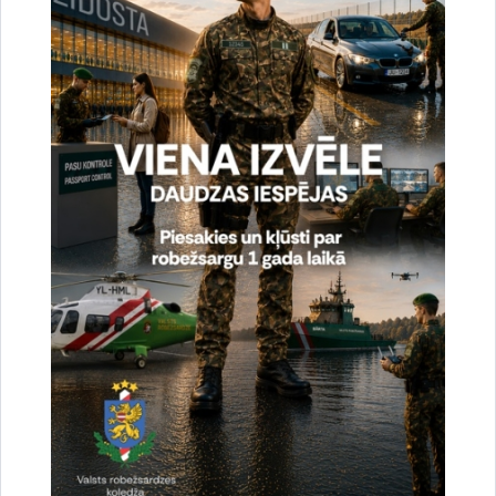
e-pasts:
jolanta.babisko@rs.gov.lv
Saistītas tēmas
Aktualitātes:
Vizītes un tikšanās
Drukāt lapu
Dalīties