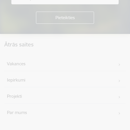
Kājene
Ātrās saites
Vakances
Iepirkumi
Projekti
Par mums