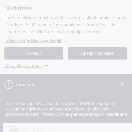
Pāriet uz lapas saturu
Sīkdatnes
Spied
lai meklētu
Enter
Lai šī tīmekļvietne darbotos, tā izmanto obligāti nepieciešamās
sīkdatnes. Ar Jūsu piekrišanu papildus šajā vietnē var tikt
izmantotas statistikas un sociālo mediju sīkdatnes.
Lūdzu, atzīmējiet savu izvēli:
Noraidīt
Apstiprināt visas
Pārvaldīt sīkdatnes
Izmaiņas
Informējam, ka 13. augustā no plkst. 19.00 ir iespējami
īslaicīgi tīmekļvietnes darbības traucējumi, jo tiks veikti
uzturēšanas darbi. Atvainojamies par sagādātajām neērtībām!