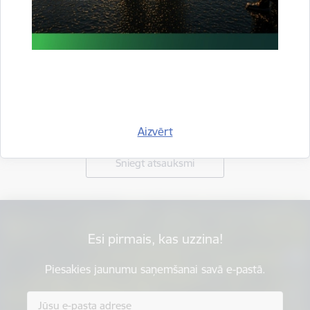
Vai šī informācija bija noderīga?
Aizvērt
Sniegt atsauksmi
Esi pirmais, kas uzzina!
Piesakies jaunumu saņemšanai savā e-pastā.