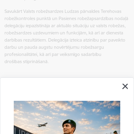
Savukārt Valsts robežsardzes Ludzas pārvaldes Terehovas
robežkontroles punktā un Pasienes robežapsardzības nodaļā
delegāciju iepazīstināja
ar aktuālo situāciju uz valsts robežas,
robežsardzes uzdevumiem un funkcijām, kā arī ar dienesta
darbības rezultātiem. Delegācija izteica atzinību par paveikto
darbu un pauda augstu novērtējumu robežsargu
profesionalitātei, kā arī par veiksmīgo sadarbību
drošības stiprināšanā.
Sagatavoja:
Jolanta Babiško
Valsts robežsardzes Galvenās pārvaldes Stratēģiskās attīstības
un sabiedrisko attiecību nodaļas vecākā speciāliste
tālr.
67075617
, mob.
20364206