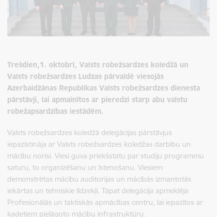
Trešdien,1. oktobrī, Valsts robežsardzes koledžā un
Valsts robežsardzes Ludzas pārvaldē viesojās
Azerbaidžānas Republikas Valsts robežsardzes dienesta
pārstāvji, lai apmainītos ar pieredzi starp abu valstu
robežapsardzības iestādēm.
Valsts robežsardzes koledžā delegācijas pārstāvjus
iepazīstināja ar Valsts robežsardzes koledžas darbību un
mācību norisi. Viesi guva priekšstatu par studiju programmu
saturu, to organizēšanu un īstenošanu. Viesiem
demonstrētas mācību auditorijas un mācībās izmantotās
iekārtas un tehniskie līdzekļi. Tāpat delegācija apmeklēja
Profesionālās un taktiskās apmācības centru, lai iepazītos ar
kadetiem pielāgoto mācību infrastruktūru.