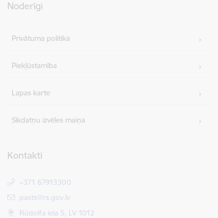
Noderīgi
Privātuma politika
Piekļūstamība
Lapas karte
Sīkdatņu izvēles maiņa
Kontakti
+371 67913300
E-pasts:
pasts@rs.gov.lv
Rūdolfa iela 5, LV 1012