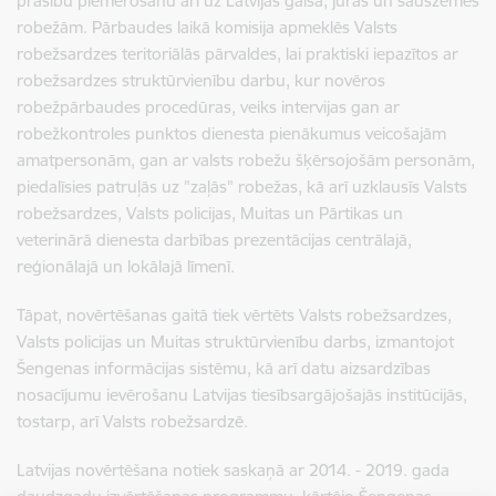
prasību piemērošanu arī uz Latvijas gaisa, jūras un sauszemes
robežām. Pārbaudes laikā komisija apmeklēs Valsts
robežsardzes teritoriālās pārvaldes, lai praktiski iepazītos ar
robežsardzes struktūrvienību darbu, kur novēros
robežpārbaudes procedūras, veiks intervijas gan ar
robežkontroles punktos dienesta pienākumus veicošajām
amatpersonām, gan ar valsts robežu šķērsojošām personām,
piedalīsies patruļās uz "zaļās" robežas, kā arī uzklausīs Valsts
robežsardzes, Valsts policijas, Muitas un Pārtikas un
veterinārā dienesta darbības prezentācijas centrālajā,
reģionālajā un lokālajā līmenī.
Tāpat, novērtēšanas gaitā tiek vērtēts Valsts robežsardzes,
Valsts policijas un Muitas struktūrvienību darbs, izmantojot
Šengenas informācijas sistēmu, kā arī datu aizsardzības
nosacījumu ievērošanu Latvijas tiesībsargājošajās institūcijās,
tostarp, arī Valsts robežsardzē.
Latvijas novērtēšana notiek saskaņā ar 2014. - 2019. gada