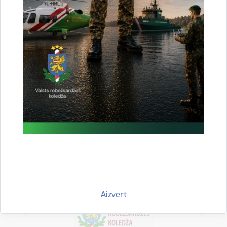
Saistītas tēmas
Aktualitātes:
Jaunumi
Drukāt lapu
Dalīties
Aizvērt