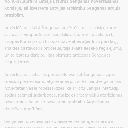
No 9.-27.aprīlim Latvijā uzturas Šengenas novērtēšanas
komisija, lai izvērtētu Latvijas atbilstību Šengenas acquis
prasībām.
Novērtēšanas laikā Šengenas novērtēšanas komisija, kuras
sastāvā ir Eiropas Savienības dalībvalstu norīkoti eksperti,
Eiropas Komisijas un Eiropas Savienības aģentūru pārstāvji,
analizēs pastāvošos procesus, tajā skaitā tiesisko regulējumu,
un to iestāžu darbību, kas piemēro attiecīgās Šengenas
acquis jomas.
Novērtēšanas ietvaros paredzēts izvērtēt Šengenas acquis
prasību piemērošanu atgriešanas jomā. Pārbaudes gaitā tiks
novērtētas Valsts robežsardzes, kā arī citu Latvijas institūciju
spējas sekmīgi sadarboties, realizējot ārzemnieku atgriešanas
pasākumus, kā arī šo pasākumu atbilstību Atgriešanas
direktīvas prasībām.
Šengenas novērtēšanas komisija vērtēs Šengenas acquis