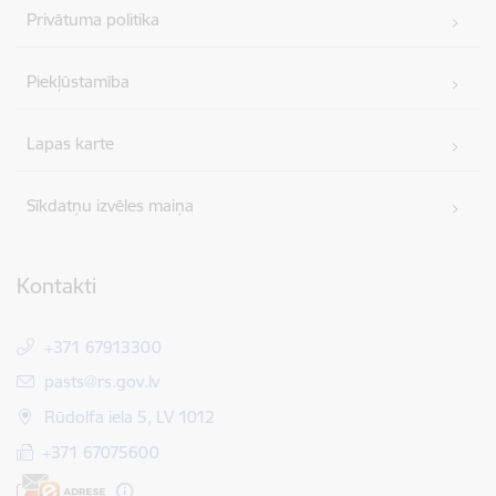
Privātuma politika
Piekļūstamība
Lapas karte
Sīkdatņu izvēles maiņa
Kontakti
+371 67913300
E-pasts:
pasts@rs.gov.lv
Rūdolfa iela 5, LV 1012
+371 67075600