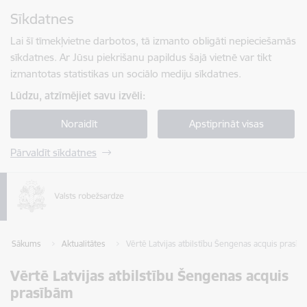
Pāriet uz lapas saturu
Sīkdatnes
Spied
lai meklētu
Enter
Lai šī tīmekļvietne darbotos, tā izmanto obligāti nepieciešamās
sīkdatnes. Ar Jūsu piekrišanu papildus šajā vietnē var tikt
izmantotas statistikas un sociālo mediju sīkdatnes.
Lūdzu, atzīmējiet savu izvēli:
Noraidīt
Apstiprināt visas
Pārvaldīt sīkdatnes
Sākums
Aktualitātes
Vērtē Latvijas atbilstību Šengenas acquis prasīb
Vērtē Latvijas atbilstību Šengenas acquis
prasībām