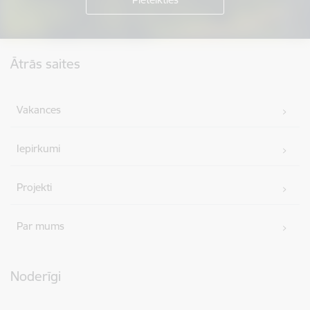
Kājene
Ātrās saites
Vakances
Iepirkumi
Projekti
Par mums
Noderīgi