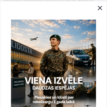
daudzgadu izvērtēšanas programmu, kārtējo Šengenas
pārbaužu grafiku un pamatojoties uz Eiropas Savienības
Padomes regulu, ar ko izveido izvērtēšanas un uzraudzības
mehānismu, lai pārbaudītu Šengenas acquis piemērošanu
datu aizsardzības, ārējās robežas, policijas sadarbības,
atgriešanas, Šengenas informācijas sistēmas pielietošanas un
vīzu politikas jomās.
sagatavoja:
Kristīne Pētersone
VRS GP Stratēģiskās attīstības un sabiedrisko attiecību
nodaļas galvenā inspektore
tālr.
67075739
, mob.
28364592
e-pasts:
kristine.petersone@rs.gov.lv