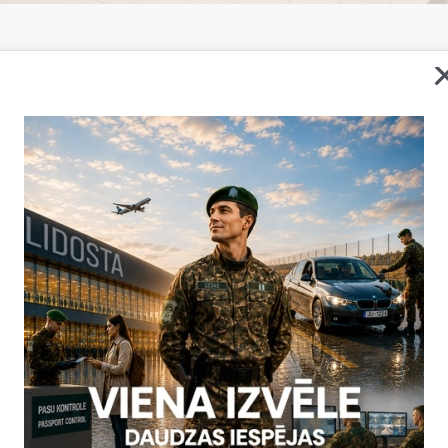
.decembrim Valsts robežsardze sadarbībā ar Eiropas Savienība
aq) Valsts robežsardzes un Valsts robežsardzes koledžas stru
as valsts iestāžu delegāciju.
legācija vizītes ietvaros iepazinās ar Valsts robežsardzes un Vals
inistrijas pārstāvjiem un Eiropas Robežu un krasta apsardzes aģen
pieredzi nacionālās integrētās robežu pārvaldības stratēģijas izstrād
ā līmenī, kā arī veica pieredzes un labākās prakses apmaiņu robežu 
u pārbaudes un apmācību jomā.
rķi bija stiprināt Irākas valsts iestāžu spējas nacionālās integrētās 
ganizētās pārrobežu noziedzības novēršanā un apkarošanā.
as vizīte organizēta saskaņā ar Eiropas Savienības apņemšanos vei
i Eiropas Ārējās darbības dienesta mērķiem un ES kopējās drošības un
sniedzot atbalstu attiecīgajām trešo valstu iestādēm reformu īsten