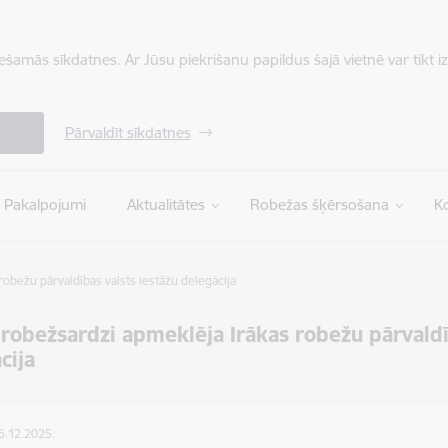
iešamās sīkdatnes. Ar Jūsu piekrišanu papildus šajā vietnē var tikt i
Pārvaldīt sīkdatnes
Pakalpojumi
Aktualitātes
Robežas šķērsošana
Ko
robežu pārvaldības valsts iestāžu delegācija
 robežsardzi apmeklēja Irākas robežu pārvaldī
cija
16.12.2025.