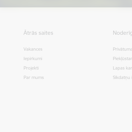
Kājene
Ātrās saites
Noderīg
Vakances
Privātuma
Iepirkumi
Piekļūsta
Projekti
Lapas kar
Par mums
Sīkdatņu 