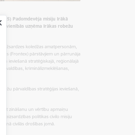
s (ES) Padomdevēja misiju Irākā
ktūrvienībās uzņēma Irākas robežu
ts robežsardzes koledžas amatpersonām,
tūras (Frontex) pārstāvjiem un pārrunāja
ē un ieviešanā stratēģiskajā, reģionālajā
pārvaldības, kriminālizmeklēšanas,
robežu pārvaldības stratēģijas ieviešanā,
cināt zināšanu un vērtību apmaiņu
 aizsardzības politikas civilo misiju
ošanā civilās drošības jomā.