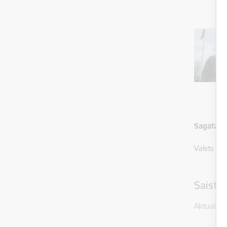
Sagatavo
Valsts ro
Saistī
Aktualitāt