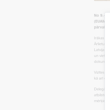
No 9.-11
(EUAM Ir
pārvaldīb
Irākas de
Ārlietu m
Latvijas 
un vietēj
dokument
Vizītes mē
kā arī or
Delegācij
atbilstoš
mērķiem, 