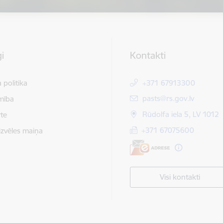
i
Kontakti
 politika
+371 67913300
E-pasts:
pasts@rs.gov.lv
mība
Rūdolfa iela 5, LV 1012
te
+371 67075600
izvēles maiņa
Visi kontakti