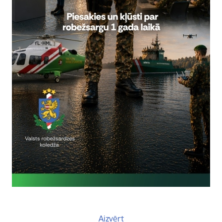
ja:
bežsardzes Eiropas Savienības lietu pārvaldes Sadarbības koordināc
tas tēmas
es:
Vizītes un tikšanās
Aizvērt