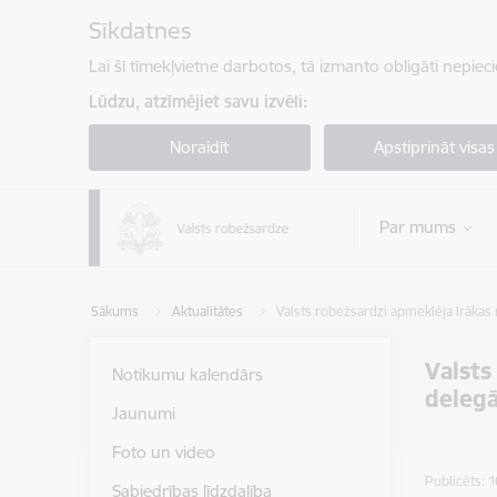
Pāriet uz lapas saturu
Sīkdatnes
Lai šī tīmekļvietne darbotos, tā izmanto obligāti nepiec
Lūdzu, atzīmējiet savu izvēli:
Noraidīt
Apstiprināt visas
Par mums
Sākums
Aktualitātes
Valsts robežsardzi apmeklēja Irākas 
Valsts
Notikumu kalendārs
delegā
Jaunumi
Foto un video
Publicēts: 
Sabiedrības līdzdalība