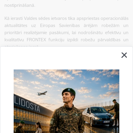
nostiprināšanā.
Kā ierasti Valdes sēdes ietvaros tika apspriestas operacionālās
aktualitātes uz Eiropas Savienības ārējām robežām un
prioritāri realizējamie pasākumi, lai nodrošinātu efektīvu un
kvalitatīvu FRONTEX funkciju izpildi robežu pārvaldības un
atgriešanas jomā.
Sagatavoja:
VRS ESLP
Saistītas tēmas
Aktualitātes:
Vizītes un tikšanās