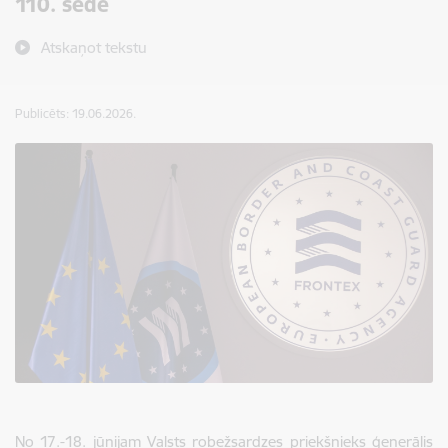
110. sēdē
Atskaņot tekstu
Publicēts: 19.06.2026.
No 17.-18. jūnijam Valsts robežsardzes priekšnieks ģenerālis