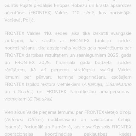
Guntis Pujāts piedalījās Eiropas Robežu un krasta apsardzes
aģentūras (FRONTEX) Valdes 110. sēdē, kas norisinājās
Varšavā, Polijā.
FRONTEX Valdes 110. sēdes laikā tika izskatīti svarīgākie
jautājumi, kas saistīti ar FRONTEX funkciju izpildes
nodrošināšanu, tika apstiprināts Valdes gala novērtējums par
FRONTEX darbības rezultātiem un sasniegumiem 2025. gadā
un FRONTEX 2025. finansiālā gada budžeta izpildes
rādītājiem, kā arī pieņemti stratēģiski svarīgi Valdes
lēmumi par pilnvaru termiņa pagarināšanu esošajiem
FRONTEX Izpilddirektora vietniekiem (
A.Kalnāja
,
U.Sarekanno
un
L.Gerdes
) un FRONTEX Pamattiesību amatpersonas
vietniekam (
G.Tsioukas
).
Vienlaikus Valde pieņēma lēmumu par FRONTEX vietējo biroju
(
Antenna Offices
) nodibināšanu un izvietošanu Čehijā,
Igaunijā, Portugālē un Rumānijā, kas ir svarīgs solis FRONTEX
operacionālās koordinācijas pakļautības ķēdes