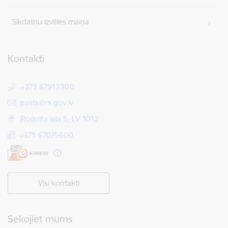
Sīkdatņu izvēles maiņa
Kontakti
+371 67913300
E-pasts:
pasts@rs.gov.lv
Rūdolfa iela 5, LV 1012
+371 67075600
Visi kontakti
Sekojiet mums