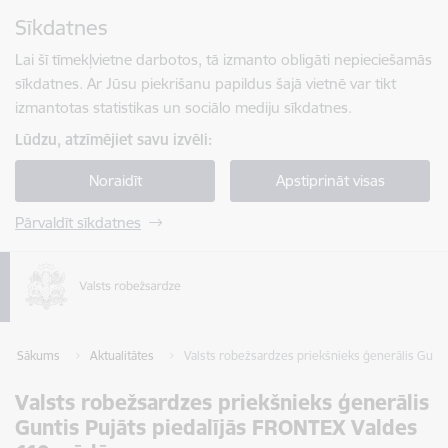
Pāriet uz lapas saturu
Sīkdatnes
Spied
lai meklētu
Enter
Lai šī tīmekļvietne darbotos, tā izmanto obligāti nepieciešamās
sīkdatnes. Ar Jūsu piekrišanu papildus šajā vietnē var tikt
izmantotas statistikas un sociālo mediju sīkdatnes.
Lūdzu, atzīmējiet savu izvēli:
Noraidīt
Apstiprināt visas
Pārvaldīt sīkdatnes
Sākums
Aktualitātes
Valsts robežsardzes priekšnieks ģenerālis Gunti
Valsts robežsardzes priekšnieks ģenerālis
Guntis Pujāts piedalījās FRONTEX Valdes