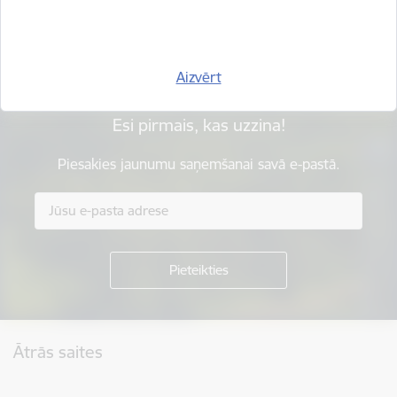
Sniegt atsauksmi
Aizvērt
Esi pirmais, kas uzzina!
Piesakies jaunumu saņemšanai savā e-pastā.
Kājene
Ātrās saites